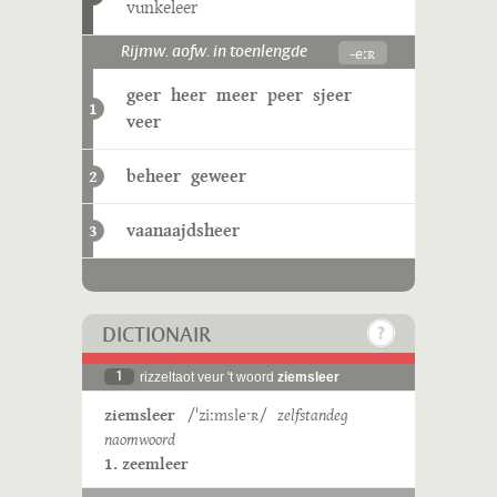
vunkeleer
-eːʀ
Rijmw. aofw. in toenlengde
geer
heer
meer
peer
sjeer
1
veer
beheer
geweer
2
vaanaajdsheer
3
DICTIONAIR
1
rizzeltaot veur 't woord
ziemsleer
ziemsleer
/ˈziːmsleˑʀ/
zelfstandeg
naomwoord
1. zeemleer