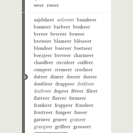
weer
zweer
aajdsheer
aofzweer
baankeer
banneer
barbeer
benkeer
bereer
bevreer
beweer
bezweer
blameer
blèsseer
blondeer
boereer
boetseer
boezjeer
breveer
charmeer
chauffeer
circuleer
coiffeer
compeer
cremeer
crocheer
dateer
dineer
doceer
doseer
2
doubleer
drappeer
drekbeer
driefveer
dupeer
fêteer
fileer
flatteer
floreer
formeer
frankeer
frappeer
fraudeer
frustreer
fungeer
fuseer
garneer
geneer
grameer
grampeer
griffeer
grosseer