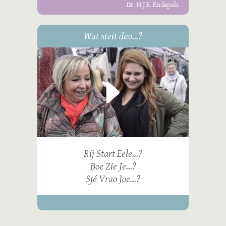
Dr. H.J.E. Endepols
Wat steit dao...?
Rij Start Eele...?
Boe Zie Je...?
Sjé Vrao Joe...?