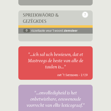
SPREEKWÄÖRD &
GEZÈGKDES
0
rizzeltaote veur 't woord
ziemsleer
"...ich sal uch bewiesen, dat et
Mastreegs de beste van alle de
taulen is..."
oet 't Sermoen - 1729
"...onvolledigheid is het
onbetwistbare, eeuwenoude
voorrecht van elke lexicograaf."