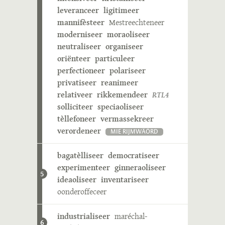
leveranceer
ligitimeer
mannifèsteer
Mestreechteneer
moderniseer
moraoliseer
neutraliseer
organiseer
oriënteer
particuleer
perfectioneer
polariseer
privatiseer
reanimeer
relativeer
rikkemendeer
RTL4
solliciteer
speciaoliseer
tèllefoneer
vermassekreer
verordeneer
MIE RIJMWÄÖRD
bagatèlliseer
democratiseer
experimenteer
ginneraoliseer
5
ideaoliseer
inventariseer
oonderoffeceer
industrialiseer
maréchal-
6