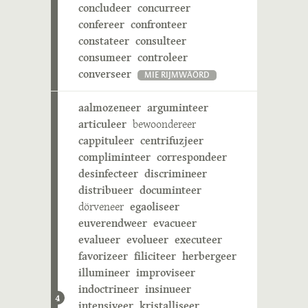
concludeer
concurreer
confereer
confronteer
constateer
consulteer
consumeer
controleer
converseer
MIE RIJMWÄÖRD
aalmozeneer
arguminteer
articuleer
bewoondereer
cappituleer
centrifuzjeer
compliminteer
correspondeer
desinfecteer
discrimineer
distribueer
documinteer
dörveneer
egaoliseer
euverendweer
evacueer
evalueer
evolueer
executeer
favorizeer
filiciteer
herbergeer
illumineer
improviseer
indoctrineer
insinueer
4
intensiveer
kristalliseer