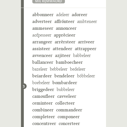
MIE RIJMWÄÖRD
abbonneer
adeleer
adoreer
adverteer
affrónteer
ambteneer
ammeseer
annonceer
aofpesseer
apprècieer
arrangeer
arrèrsteer
arriveer
assisteer
attendeer
attrappeer
avvenceer
azjiteer
babbeleer
ballanceer
bamboecheer
bazeleer
bebbeleer
bedeleer
beiardeer
bendeleer
bóbbeleer
boebeleer
bombardeer
3
briggedeer
bubbeleer
camoufleer
cavveleer
ceminteer
collecteer
combineer
commandeer
completeer
componeer
concentreer
concerteer