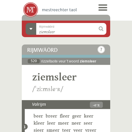
Rijmwäörd
RIJMWÄÖRD
520
rizzeltaote veur 't woord
ziemsleer
ziemsleer
/ˈziːmsleˑʀ/
-eˑʀ
Volrijm
beer
breer
fleer
geer
keer
kleer
leer
meer
neer
seer
1
sjeer
smeer
teer
veer
vreer