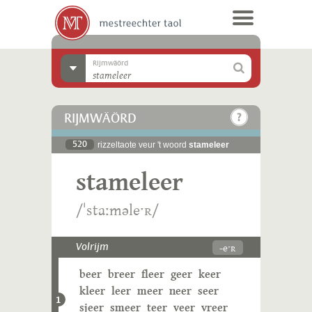
Rijmwäörd
RIJMWÄÖRD
520
rizzeltaote veur 't woord
stameleer
stameleer
/ˈstaːməleˑʀ/
-eˑʀ
Volrijm
beer
breer
fleer
geer
keer
kleer
leer
meer
neer
seer
1
sjeer
smeer
teer
veer
vreer