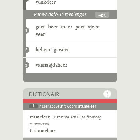
vunkeleer
-eːʀ
Rijmw. aofw. in toenlengde
geer
heer
meer
peer
sjeer
1
veer
beheer
geweer
2
vaanaajdsheer
3
DICTIONAIR
1
rizzeltaot veur 't woord
stameleer
stameleer
/ˈstaːməleˑʀ/
zelfstandeg
naomwoord
1. stamelaar