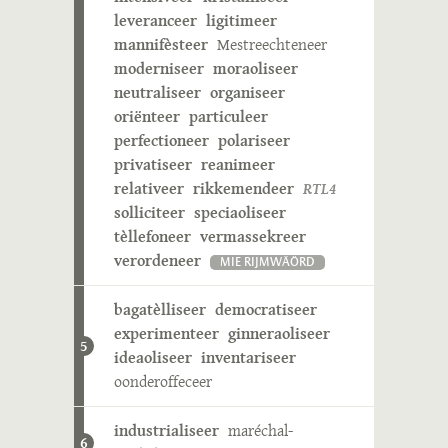
leveranceer
ligitimeer
mannifèsteer
Mestreechteneer
moderniseer
moraoliseer
neutraliseer
organiseer
oriënteer
particuleer
perfectioneer
polariseer
privatiseer
reanimeer
relativeer
rikkemendeer
RTL4
solliciteer
speciaoliseer
tèllefoneer
vermassekreer
verordeneer
MIE RIJMWÄÖRD
bagatèlliseer
democratiseer
experimenteer
ginneraoliseer
5
ideaoliseer
inventariseer
oonderoffeceer
industrialiseer
maréchal-
6