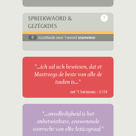
SPREEKWÄÖRD &
GEZÈGKDES
0
rizzeltaote veur 't woord
stameleer
"...ich sal uch bewiesen, dat et
Mastreegs de beste van alle de
taulen is..."
oet 't Sermoen - 1729
"...onvolledigheid is het
onbetwistbare, eeuwenoude
voorrecht van elke lexicograaf."