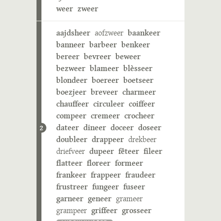
weer
zweer
aajdsheer
aofzweer
baankeer
banneer
barbeer
benkeer
bereer
bevreer
beweer
bezweer
blameer
blèsseer
blondeer
boereer
boetseer
boezjeer
breveer
charmeer
chauffeer
circuleer
coiffeer
compeer
cremeer
crocheer
dateer
dineer
doceer
doseer
2
doubleer
drappeer
drekbeer
driefveer
dupeer
fêteer
fileer
flatteer
floreer
formeer
frankeer
frappeer
fraudeer
frustreer
fungeer
fuseer
garneer
geneer
grameer
grampeer
griffeer
grosseer