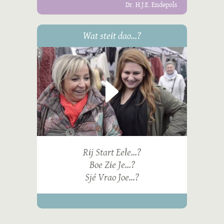
Dr. H.J.E. Endepols
Wat steit dao...?
Rij Start Eele...?
Boe Zie Je...?
Sjé Vrao Joe...?