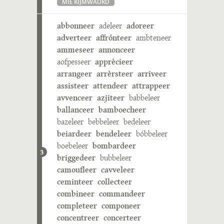
MIE RIJMWÄÖRD
abbonneer
adeleer
adoreer
adverteer
affrónteer
ambteneer
ammeseer
annonceer
aofpesseer
apprècieer
arrangeer
arrèrsteer
arriveer
assisteer
attendeer
attrappeer
avvenceer
azjiteer
babbeleer
ballanceer
bamboecheer
bazeleer
bebbeleer
bedeleer
beiardeer
bendeleer
bóbbeleer
boebeleer
bombardeer
3
briggedeer
bubbeleer
camoufleer
cavveleer
ceminteer
collecteer
combineer
commandeer
completeer
componeer
concentreer
concerteer