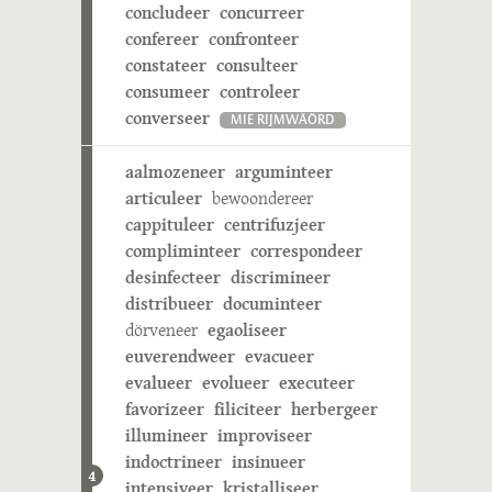
concludeer
concurreer
confereer
confronteer
constateer
consulteer
consumeer
controleer
converseer
MIE RIJMWÄÖRD
aalmozeneer
arguminteer
articuleer
bewoondereer
cappituleer
centrifuzjeer
compliminteer
correspondeer
desinfecteer
discrimineer
distribueer
documinteer
dörveneer
egaoliseer
euverendweer
evacueer
evalueer
evolueer
executeer
favorizeer
filiciteer
herbergeer
illumineer
improviseer
indoctrineer
insinueer
4
intensiveer
kristalliseer