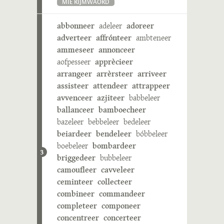
MIE RIJMWÄÖRD
abbonneer
adeleer
adoreer
adverteer
affrónteer
ambteneer
ammeseer
annonceer
aofpesseer
apprècieer
arrangeer
arrèrsteer
arriveer
assisteer
attendeer
attrappeer
avvenceer
azjiteer
babbeleer
ballanceer
bamboecheer
bazeleer
bebbeleer
bedeleer
beiardeer
bendeleer
bóbbeleer
boebeleer
bombardeer
3
briggedeer
bubbeleer
camoufleer
cavveleer
ceminteer
collecteer
combineer
commandeer
completeer
componeer
concentreer
concerteer