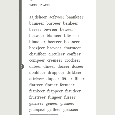
weer
zweer
aajdsheer
aofzweer
baankeer
banneer
barbeer
benkeer
bereer
bevreer
beweer
bezweer
blameer
blèsseer
blondeer
boereer
boetseer
boezjeer
breveer
charmeer
chauffeer
circuleer
coiffeer
compeer
cremeer
crocheer
dateer
dineer
doceer
doseer
2
doubleer
drappeer
drekbeer
driefveer
dupeer
fêteer
fileer
flatteer
floreer
formeer
frankeer
frappeer
fraudeer
frustreer
fungeer
fuseer
garneer
geneer
grameer
grampeer
griffeer
grosseer