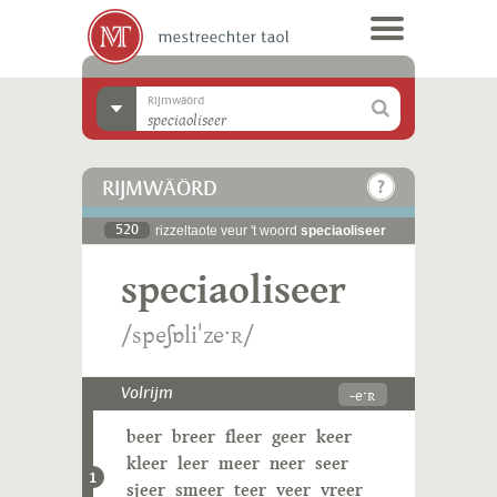
Rijmwäörd
RIJMWÄÖRD
520
rizzeltaote veur 't woord
speciaoliseer
speciaoliseer
/speʃɒliˈzeˑʀ/
-eˑʀ
Volrijm
beer
breer
fleer
geer
keer
kleer
leer
meer
neer
seer
1
sjeer
smeer
teer
veer
vreer