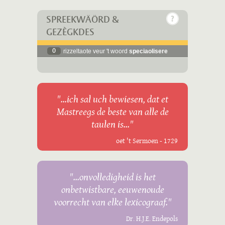
SPREEKWÄÖRD &
GEZÈGKDES
0
rizzeltaote veur 't woord
speciaolisere
"...ich sal uch bewiesen, dat et
Mastreegs de beste van alle de
taulen is..."
oet 't Sermoen - 1729
"...onvolledigheid is het
onbetwistbare, eeuwenoude
voorrecht van elke lexicograaf."
Dr. H.J.E. Endepols