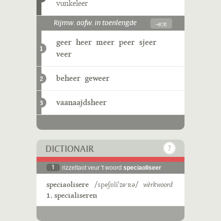
vunkeleer
-eːʀ
Rijmw. aofw. in toenlengde
geer
heer
meer
peer
sjeer
1
veer
beheer
geweer
2
vaanaajdsheer
3
DICTIONAIR
1
rizzeltaot veur 't woord
speciaoliseer
speciaolisere
/speʃɒliˈzeˑʀə/
wèrkwoord
1. specialiseren