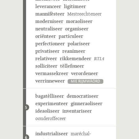
leveranceer
ligitimeer
mannifèsteer
Mestreechteneer
moderniseer
moraoliseer
neutraliseer
organiseer
oriënteer
particuleer
perfectioneer
polariseer
privatiseer
reanimeer
relativeer
rikkemendeer
RTL4
solliciteer
tèllefoneer
vermassekreer
verordeneer
verrinneweer
MIE RIJMWÄÖRD
bagatèlliseer
democratiseer
experimenteer
ginneraoliseer
5
ideaoliseer
inventariseer
oonderoffeceer
industrialiseer
maréchal-
6