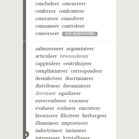
concludeer
concurreer
confereer
confronteer
constateer
consulteer
consumeer
controleer
converseer
MIE RIJMWÄÖRD
aalmozeneer
arguminteer
articuleer
bewoondereer
cappituleer
centrifuzjeer
compliminteer
correspondeer
desinfecteer
discrimineer
distribueer
documinteer
dörveneer
egaoliseer
euverendweer
evacueer
evalueer
evolueer
executeer
favorizeer
filiciteer
herbergeer
illumineer
improviseer
indoctrineer
insinueer
4
intensiveer
kristalliseer