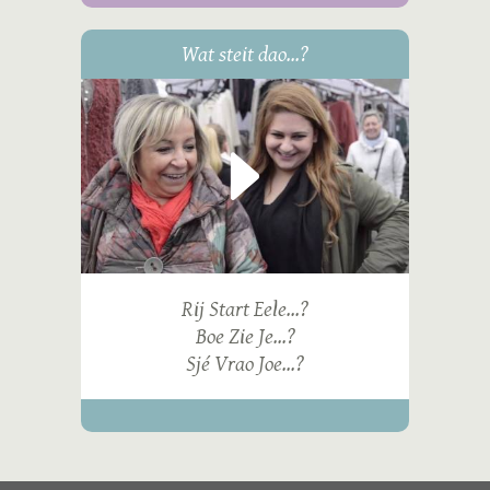
Wat steit dao...?
Rij Start Eele...?
Boe Zie Je...?
Sjé Vrao Joe...?