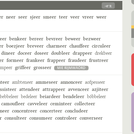
-eˑʀ
er
neer
seer
sjeer
smeer
teer
veer
vreer
weer
eer
benkeer
bereer
bevreer
beweer
bezweer
er
boezjeer
breveer
charmeer
chauffeer
circuleer
dineer
doceer
doseer
doubleer
drappeer
drekbeer
er
formeer
frankeer
frappeer
fraudeer
frustreer
ampeer
griffeer
grosseer
MIE RIJMWÄÖRD
nteer
ambteneer
ammeseer
annonceer
aofpesseer
ssisteer
attendeer
attrappeer
avvenceer
azjiteer
bebbeleer
bedeleer
beiardeer
bendeleer
bóbbeleer
camoufleer
cavveleer
ceminteer
collecteer
neer
concentreer
concerteer
concludeer
r
consulteer
consumeer
controleer
converseer