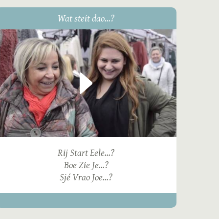
Wat steit dao...?
Rij Start Eele...?
Boe Zie Je...?
Sjé Vrao Joe...?