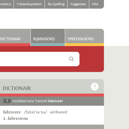
matica
't Klaanksysteem
De Spelling
Suggesties
Info
DICTIONAIR
RIJMWÄÖRD
SPREEKWÄÖRD
DICTIONAIR
1
rizzeltaot veur 't woord
fabriceer
fabricere
/fabʀiˈseˑʀə/
wèrkwoord
1. fabriceren