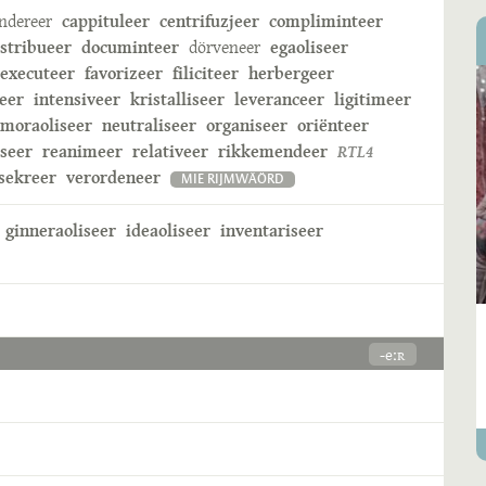
ndereer
cappituleer
centrifuzjeer
compliminteer
istribueer
documinteer
dörveneer
egaoliseer
executeer
favorizeer
filiciteer
herbergeer
eer
intensiveer
kristalliseer
leveranceer
ligitimeer
moraoliseer
neutraliseer
organiseer
oriënteer
iseer
reanimeer
relativeer
rikkemendeer
RTL4
sekreer
verordeneer
MIE RIJMWÄÖRD
ginneraoliseer
ideaoliseer
inventariseer
-eːʀ