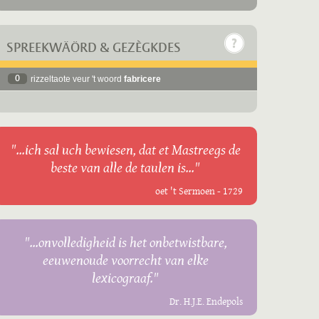
SPREEKWÄÖRD & GEZÈGKDES
0
rizzeltaote veur 't woord
fabricere
"...ich sal uch bewiesen, dat et Mastreegs de
beste van alle de taulen is..."
oet 't Sermoen - 1729
"...onvolledigheid is het onbetwistbare,
eeuwenoude voorrecht van elke
lexicograaf."
Dr. H.J.E. Endepols