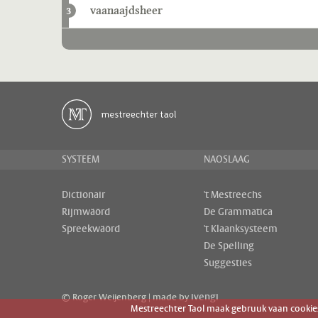
vaanaajdsheer
3
SYSTEEM
NAOSLAAG
Dictionair
't Mestreechs
Rijmwäörd
De Grammatica
Spreekwäörd
't Klaanksysteem
De Spelling
Suggesties
ivengi
© Roger Weijenberg | made by
Mestreechter Taol maak gebruuk vaan cookies 