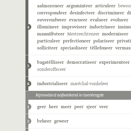
aalmozeneer
arguminteer
articuleer
bewoo
correspondeer
desinfecteer
discrimineer
d
euverendweer
evacueer
evalueer
evolueer
illumineer
improviseer
indoctrineer
insinu
4
mannifèsteer
Mestreechteneer
moderniseer
particuleer
perfectioneer
polariseer
privat
solliciteer
speciaoliseer
tèllefoneer
vermas
bagatèlliseer
democratiseer
experimenteer
5
oonderoffeceer
industrialiseer
maréchal-vunkeleer
6
Rijmwäörd aofwiekend in toenlengde
geer
heer
meer
peer
sjeer
veer
1
beheer
geweer
2