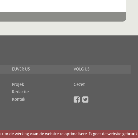
EUVER US
VOLG US
Projek
Gezèt
Redactie
Kontak
um de wèrking vaan de website te optimalisere. Es geer de website gebruuk 