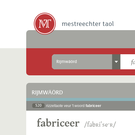
Rijmwäörd
RIJMWÄÖRD
520
rizzeltaote veur 't woord
fabriceer
fabriceer
/fabʀiˈseˑʀ/