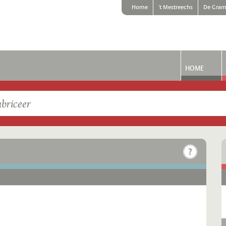
Home
't Mestreechs
De Gram
HOME