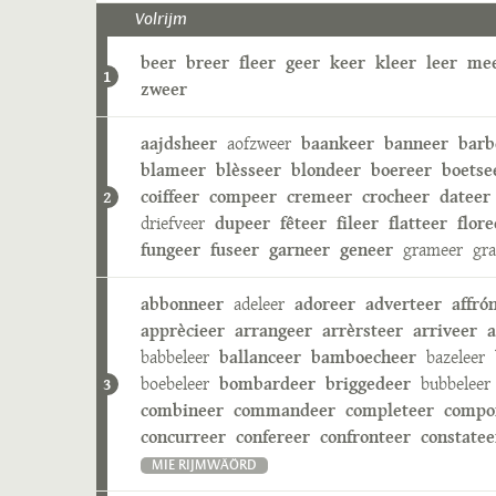
Volrijm
beer
breer
fleer
geer
keer
kleer
leer
me
1
zweer
aajdsheer
aofzweer
baankeer
banneer
barb
blameer
blèsseer
blondeer
boereer
boetse
coiffeer
compeer
cremeer
crocheer
dateer
2
driefveer
dupeer
fêteer
fileer
flatteer
flore
fungeer
fuseer
garneer
geneer
grameer
gr
abbonneer
adeleer
adoreer
adverteer
affró
apprècieer
arrangeer
arrèrsteer
arriveer
a
babbeleer
ballanceer
bamboecheer
bazeleer
boebeleer
bombardeer
briggedeer
bubbeleer
3
combineer
commandeer
completeer
compo
concurreer
confereer
confronteer
constatee
MIE RIJMWÄÖRD