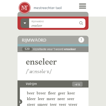
Rijmwäörd
RIJMWÄÖRD
520
rizzeltaote veur 't woord
enseleer
enseleer
/ˈæːnsəleˑʀ/
-eˑʀ
Volrijm
beer
breer
fleer
geer
keer
kleer
leer
meer
neer
seer
1
sjeer
smeer
teer
veer
vreer