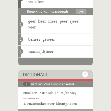
vunkeleer
-eːʀ
Rijmw. aofw. in toenlengde
geer
heer
meer
peer
sjeer
1
veer
beheer
geweer
2
vaanaajdsheer
3
DICTIONAIR
1
rizzeltaot veur 't woord
enseleer
enseleer
/ˈæːnsəleˑʀ/
zelfstandeg
naomwoord
1. ruziemaker over kleinigheden