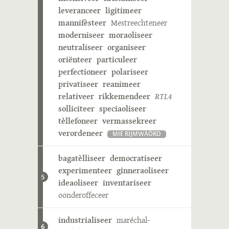
leveranceer
ligitimeer
mannifèsteer
Mestreechteneer
moderniseer
moraoliseer
neutraliseer
organiseer
oriënteer
particuleer
perfectioneer
polariseer
privatiseer
reanimeer
relativeer
rikkemendeer
RTL4
solliciteer
speciaoliseer
tèllefoneer
vermassekreer
verordeneer
MIE RIJMWÄÖRD
bagatèlliseer
democratiseer
experimenteer
ginneraoliseer
5
ideaoliseer
inventariseer
oonderoffeceer
industrialiseer
maréchal-
6