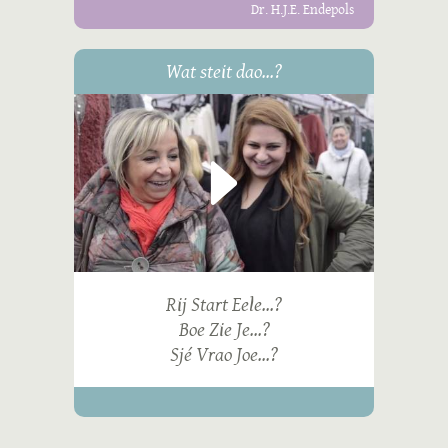
Dr. H.J.E. Endepols
Wat steit dao...?
Rij Start Eele...?
Boe Zie Je...?
Sjé Vrao Joe...?