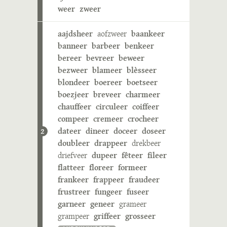
weer
zweer
aajdsheer
aofzweer
baankeer
banneer
barbeer
benkeer
bereer
bevreer
beweer
bezweer
blameer
blèsseer
blondeer
boereer
boetseer
boezjeer
breveer
charmeer
chauffeer
circuleer
coiffeer
compeer
cremeer
crocheer
dateer
dineer
doceer
doseer
2
doubleer
drappeer
drekbeer
driefveer
dupeer
fêteer
fileer
flatteer
floreer
formeer
frankeer
frappeer
fraudeer
frustreer
fungeer
fuseer
garneer
geneer
grameer
grampeer
griffeer
grosseer