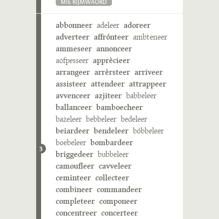
MIE RIJMWÄÖRD
abbonneer
adeleer
adoreer
adverteer
affrónteer
ambteneer
ammeseer
annonceer
aofpesseer
apprècieer
arrangeer
arrèrsteer
arriveer
assisteer
attendeer
attrappeer
avvenceer
azjiteer
babbeleer
ballanceer
bamboecheer
bazeleer
bebbeleer
bedeleer
beiardeer
bendeleer
bóbbeleer
boebeleer
bombardeer
3
briggedeer
bubbeleer
camoufleer
cavveleer
ceminteer
collecteer
combineer
commandeer
completeer
componeer
concentreer
concerteer