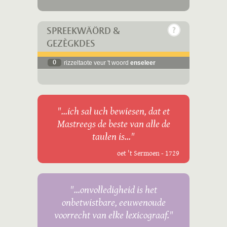
SPREEKWÄÖRD &
GEZÈGKDES
0
rizzeltaote veur 't woord
enseleer
"...ich sal uch bewiesen, dat et
Mastreegs de beste van alle de
taulen is..."
oet 't Sermoen - 1729
"...onvolledigheid is het
onbetwistbare, eeuwenoude
voorrecht van elke lexicograaf."