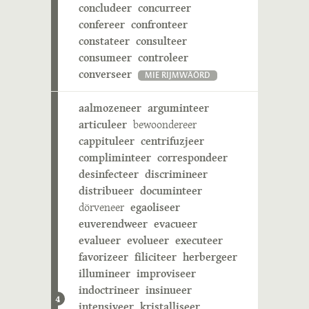
concludeer
concurreer
confereer
confronteer
constateer
consulteer
consumeer
controleer
converseer
MIE RIJMWÄÖRD
aalmozeneer
arguminteer
articuleer
bewoondereer
cappituleer
centrifuzjeer
compliminteer
correspondeer
desinfecteer
discrimineer
distribueer
documinteer
dörveneer
egaoliseer
euverendweer
evacueer
evalueer
evolueer
executeer
favorizeer
filiciteer
herbergeer
illumineer
improviseer
indoctrineer
insinueer
4
intensiveer
kristalliseer