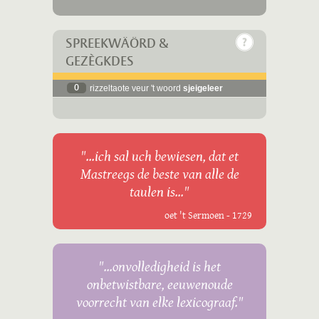
SPREEKWÄÖRD &
GEZÈGKDES
0
rizzeltaote veur 't woord
sjeigeleer
"...ich sal uch bewiesen, dat et
Mastreegs de beste van alle de
taulen is..."
oet 't Sermoen - 1729
"...onvolledigheid is het
onbetwistbare, eeuwenoude
voorrecht van elke lexicograaf."