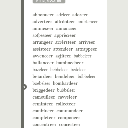
MIE RIJMWÄÖRD
abbonneer
adeleer
adoreer
adverteer
affrónteer
ambteneer
ammeseer
annonceer
aofpesseer
apprècieer
arrangeer
arrèrsteer
arriveer
assisteer
attendeer
attrappeer
avvenceer
azjiteer
babbeleer
ballanceer
bamboecheer
bazeleer
bebbeleer
bedeleer
beiardeer
bendeleer
bóbbeleer
boebeleer
bombardeer
3
briggedeer
bubbeleer
camoufleer
cavveleer
ceminteer
collecteer
combineer
commandeer
completeer
componeer
concentreer
concerteer