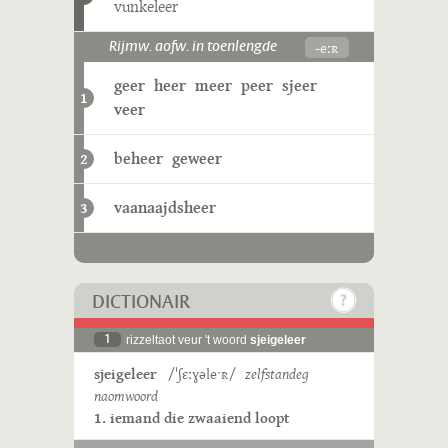
vunkeleer
-eːʀ
Rijmw. aofw. in toenlengde
geer
heer
meer
peer
sjeer
1
veer
beheer
geweer
2
vaanaajdsheer
3
DICTIONAIR
1
rizzeltaot veur 't woord
sjeigeleer
sjeigeleer
/ˈʃɛːɣəleˑʀ/
zelfstandeg
naomwoord
1. iemand die zwaaiend loopt