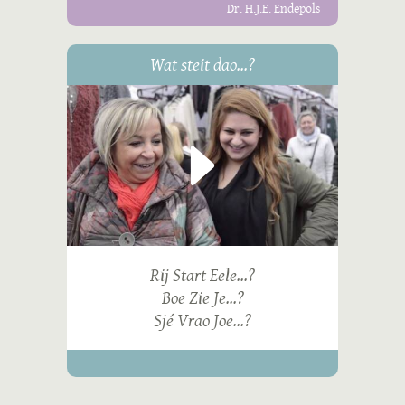
Dr. H.J.E. Endepols
Wat steit dao...?
Rij Start Eele...?
Boe Zie Je...?
Sjé Vrao Joe...?