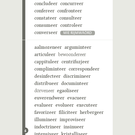
concludeer
concurreer
confereer
confronteer
constateer
consulteer
consumeer
controleer
converseer
MIE RIJMWÄÖRD
aalmozeneer
arguminteer
articuleer
bewoondereer
cappituleer
centrifuzjeer
compliminteer
correspondeer
desinfecteer
discrimineer
distribueer
documinteer
dörveneer
egaoliseer
euverendweer
evacueer
evalueer
evolueer
executeer
favorizeer
filiciteer
herbergeer
illumineer
improviseer
indoctrineer
insinueer
4
intensiveer
kristalliseer