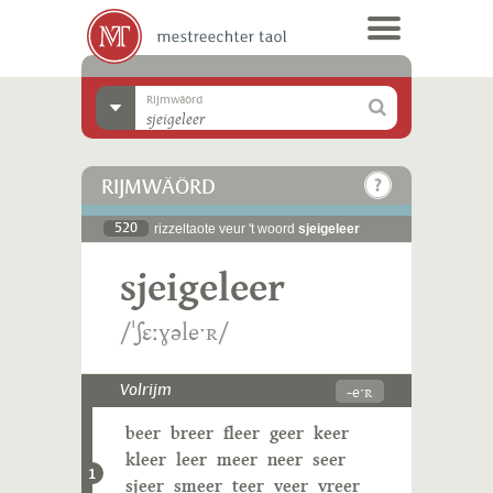
Rijmwäörd
RIJMWÄÖRD
520
rizzeltaote veur 't woord
sjeigeleer
sjeigeleer
/ˈʃɛːɣəleˑʀ/
-eˑʀ
Volrijm
beer
breer
fleer
geer
keer
kleer
leer
meer
neer
seer
1
sjeer
smeer
teer
veer
vreer