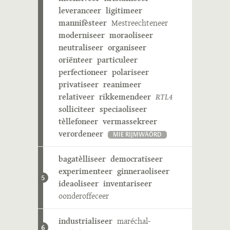
leveranceer
ligitimeer
mannifèsteer
Mestreechteneer
moderniseer
moraoliseer
neutraliseer
organiseer
oriënteer
particuleer
perfectioneer
polariseer
privatiseer
reanimeer
relativeer
rikkemendeer
RTL4
solliciteer
speciaoliseer
tèllefoneer
vermassekreer
verordeneer
MIE RIJMWÄÖRD
bagatèlliseer
democratiseer
experimenteer
ginneraoliseer
5
ideaoliseer
inventariseer
oonderoffeceer
industrialiseer
maréchal-
6