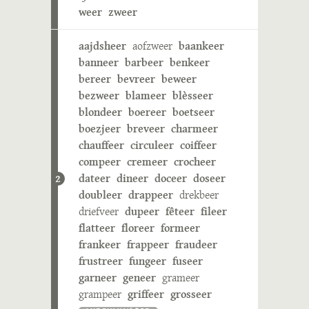
weer
zweer
aajdsheer
aofzweer
baankeer
banneer
barbeer
benkeer
bereer
bevreer
beweer
bezweer
blameer
blèsseer
blondeer
boereer
boetseer
boezjeer
breveer
charmeer
chauffeer
circuleer
coiffeer
compeer
cremeer
crocheer
dateer
dineer
doceer
doseer
2
doubleer
drappeer
drekbeer
driefveer
dupeer
fêteer
fileer
flatteer
floreer
formeer
frankeer
frappeer
fraudeer
frustreer
fungeer
fuseer
garneer
geneer
grameer
grampeer
griffeer
grosseer