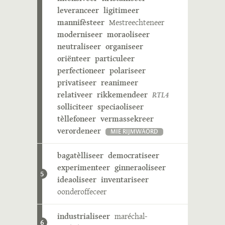
leveranceer
ligitimeer
mannifèsteer
Mestreechteneer
moderniseer
moraoliseer
neutraliseer
organiseer
oriënteer
particuleer
perfectioneer
polariseer
privatiseer
reanimeer
relativeer
rikkemendeer
RTL4
solliciteer
speciaoliseer
tèllefoneer
vermassekreer
verordeneer
MIE RIJMWÄÖRD
bagatèlliseer
democratiseer
experimenteer
ginneraoliseer
5
ideaoliseer
inventariseer
oonderoffeceer
industrialiseer
maréchal-
6