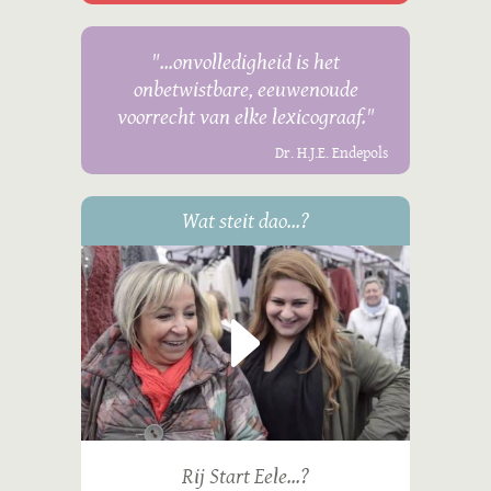
"...onvolledigheid is het
onbetwistbare, eeuwenoude
voorrecht van elke lexicograaf."
Dr. H.J.E. Endepols
Wat steit dao...?
Rij Start Eele...?