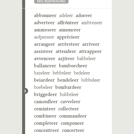
MIE RIJMWÄÖRD
abbonneer
adeleer
adoreer
adverteer
affrónteer
ambteneer
ammeseer
annonceer
aofpesseer
apprècieer
arrangeer
arrèrsteer
arriveer
assisteer
attendeer
attrappeer
avvenceer
azjiteer
babbeleer
ballanceer
bamboecheer
bazeleer
bebbeleer
bedeleer
beiardeer
bendeleer
bóbbeleer
boebeleer
bombardeer
3
briggedeer
bubbeleer
camoufleer
cavveleer
ceminteer
collecteer
combineer
commandeer
completeer
componeer
concentreer
concerteer