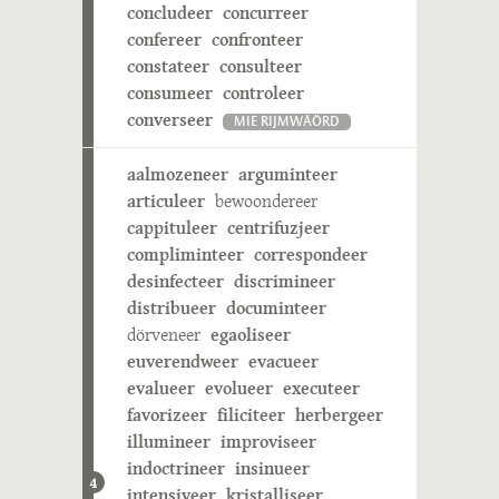
concludeer
concurreer
confereer
confronteer
constateer
consulteer
consumeer
controleer
converseer
MIE RIJMWÄÖRD
aalmozeneer
arguminteer
articuleer
bewoondereer
cappituleer
centrifuzjeer
compliminteer
correspondeer
desinfecteer
discrimineer
distribueer
documinteer
dörveneer
egaoliseer
euverendweer
evacueer
evalueer
evolueer
executeer
favorizeer
filiciteer
herbergeer
illumineer
improviseer
indoctrineer
insinueer
4
intensiveer
kristalliseer