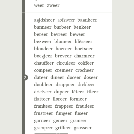
weer
zweer
aajdsheer
aofzweer
baankeer
banneer
barbeer
benkeer
bereer
bevreer
beweer
bezweer
blameer
blèsseer
blondeer
boereer
boetseer
boezjeer
breveer
charmeer
chauffeer
circuleer
coiffeer
compeer
cremeer
crocheer
dateer
dineer
doceer
doseer
2
doubleer
drappeer
drekbeer
driefveer
dupeer
fêteer
fileer
flatteer
floreer
formeer
frankeer
frappeer
fraudeer
frustreer
fungeer
fuseer
garneer
geneer
grameer
grampeer
griffeer
grosseer