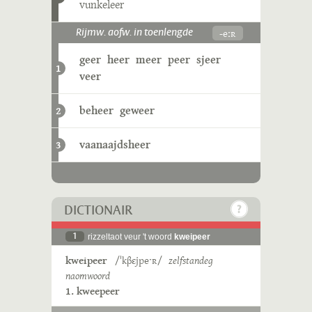
vunkeleer
-eːʀ
Rijmw. aofw. in toenlengde
geer
heer
meer
peer
sjeer
1
veer
beheer
geweer
2
vaanaajdsheer
3
DICTIONAIR
1
rizzeltaot veur 't woord
kweipeer
kweipeer
/ˈkβɛjpeˑʀ/
zelfstandeg
naomwoord
1. kweepeer