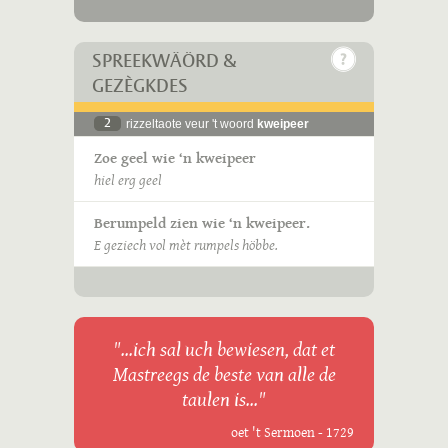
SPREEKWÄÖRD &
GEZÈGKDES
2
rizzeltaote veur 't woord
kweipeer
Zoe geel wie ‘n kweipeer
hiel erg geel
Berumpeld zien wie ‘n kweipeer.
E geziech vol mèt rumpels höbbe.
"...ich sal uch bewiesen, dat et
Mastreegs de beste van alle de
taulen is..."
oet 't Sermoen - 1729