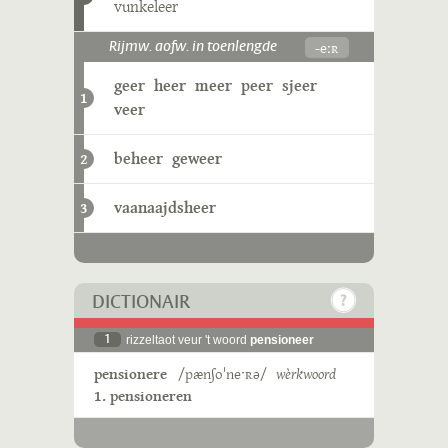
vunkeleer
-eːʀ
Rijmw. aofw. in toenlengde
geer
heer
meer
peer
sjeer
1
veer
beheer
geweer
2
vaanaajdsheer
3
DICTIONAIR
1
rizzeltaot veur 't woord
pensioneer
pensionere
/pænʃoˈneˑʀə/
wèrkwoord
1. pensioneren