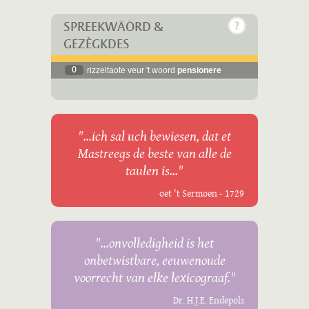
SPREEKWÄÖRD &
GEZÈGKDES
0
rizzeltaote veur 't woord
pensionere
"...ich sal uch bewiesen, dat et
Mastreegs de beste van alle de
taulen is..."
oet 't Sermoen - 1729
"...onvolledigheid is het
onbetwistbare, eeuwenoude
voorrecht van elke lexicograaf."
Dr. H.J.E. Endepols