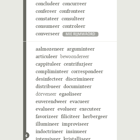
concludeer
concurreer
confereer
confronteer
constateer
consulteer
consumeer
controleer
converseer
MIE RIJMWÄÖRD
aalmozeneer
arguminteer
articuleer
bewoondereer
cappituleer
centrifuzjeer
compliminteer
correspondeer
desinfecteer
discrimineer
distribueer
documinteer
dörveneer
egaoliseer
euverendweer
evacueer
evalueer
evolueer
executeer
favorizeer
filiciteer
herbergeer
illumineer
improviseer
indoctrineer
insinueer
4
intensiveer
kristalliseer