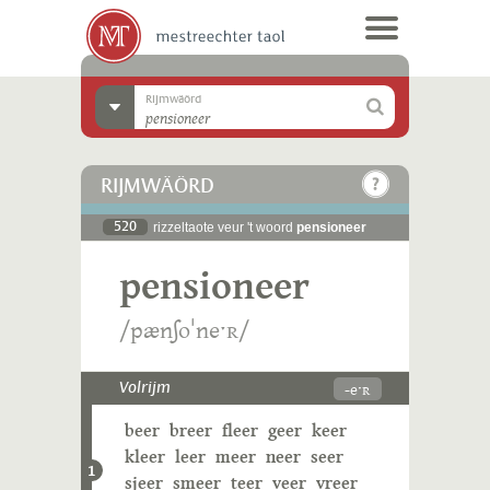
Rijmwäörd
RIJMWÄÖRD
520
rizzeltaote veur 't woord
pensioneer
pensioneer
/pænʃoˈneˑʀ/
-eˑʀ
Volrijm
beer
breer
fleer
geer
keer
kleer
leer
meer
neer
seer
1
sjeer
smeer
teer
veer
vreer