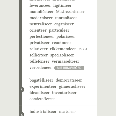
leveranceer
ligitimeer
mannifèsteer
Mestreechteneer
moderniseer
moraoliseer
neutraliseer
organiseer
oriënteer
particuleer
perfectioneer
polariseer
privatiseer
reanimeer
relativeer
rikkemendeer
RTL4
solliciteer
speciaoliseer
tèllefoneer
vermassekreer
verordeneer
MIE RIJMWÄÖRD
bagatèlliseer
democratiseer
experimenteer
ginneraoliseer
5
ideaoliseer
inventariseer
oonderoffeceer
industrialiseer
maréchal-
6