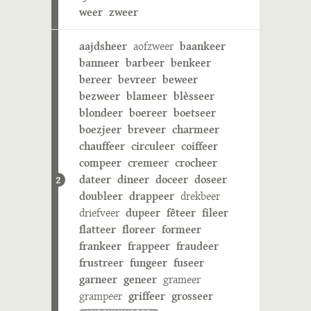
weer
zweer
aajdsheer
aofzweer
baankeer
banneer
barbeer
benkeer
bereer
bevreer
beweer
bezweer
blameer
blèsseer
blondeer
boereer
boetseer
boezjeer
breveer
charmeer
chauffeer
circuleer
coiffeer
compeer
cremeer
crocheer
dateer
dineer
doceer
doseer
2
doubleer
drappeer
drekbeer
driefveer
dupeer
fêteer
fileer
flatteer
floreer
formeer
frankeer
frappeer
fraudeer
frustreer
fungeer
fuseer
garneer
geneer
grameer
grampeer
griffeer
grosseer