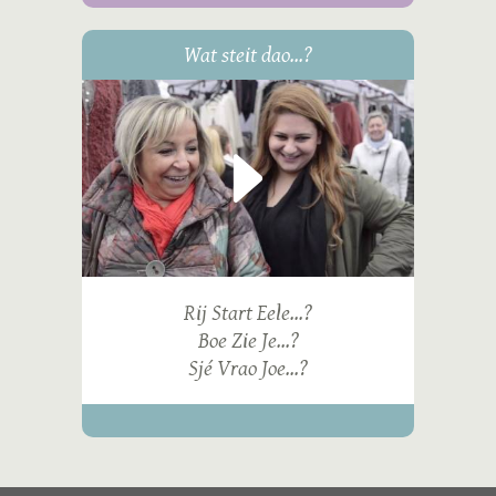
Wat steit dao...?
Rij Start Eele...?
Boe Zie Je...?
Sjé Vrao Joe...?