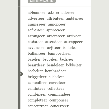
MIE RIJMWÄÖRD
abbonneer
adeleer
adoreer
adverteer
affrónteer
ambteneer
ammeseer
annonceer
aofpesseer
apprècieer
arrangeer
arrèrsteer
arriveer
assisteer
attendeer
attrappeer
avvenceer
azjiteer
babbeleer
ballanceer
bamboecheer
bazeleer
bebbeleer
bedeleer
beiardeer
bendeleer
bóbbeleer
boebeleer
bombardeer
3
briggedeer
bubbeleer
camoufleer
cavveleer
ceminteer
collecteer
combineer
commandeer
completeer
componeer
concentreer
concerteer