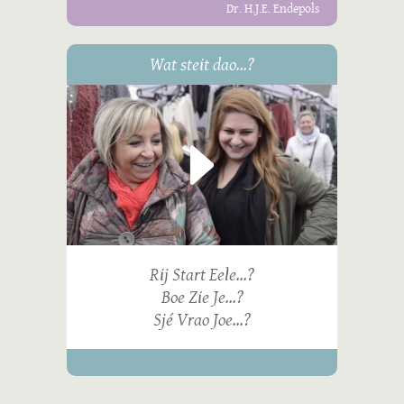
Dr. H.J.E. Endepols
Wat steit dao...?
Rij Start Eele...?
Boe Zie Je...?
Sjé Vrao Joe...?