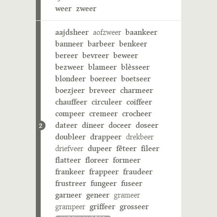
weer
zweer
aajdsheer
aofzweer
baankeer
banneer
barbeer
benkeer
bereer
bevreer
beweer
bezweer
blameer
blèsseer
blondeer
boereer
boetseer
boezjeer
breveer
charmeer
chauffeer
circuleer
coiffeer
compeer
cremeer
crocheer
dateer
dineer
doceer
doseer
2
doubleer
drappeer
drekbeer
driefveer
dupeer
fêteer
fileer
flatteer
floreer
formeer
frankeer
frappeer
fraudeer
frustreer
fungeer
fuseer
garneer
geneer
grameer
grampeer
griffeer
grosseer