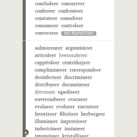
concludeer
concurreer
confereer
confronteer
constateer
consulteer
consumeer
controleer
converseer
MIE RIJMWÄÖRD
aalmozeneer
arguminteer
articuleer
bewoondereer
cappituleer
centrifuzjeer
compliminteer
correspondeer
desinfecteer
discrimineer
distribueer
documinteer
dörveneer
egaoliseer
euverendweer
evacueer
evalueer
evolueer
executeer
favorizeer
filiciteer
herbergeer
illumineer
improviseer
indoctrineer
insinueer
4
intensiveer
kristalliseer