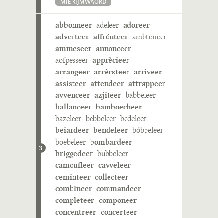
MIE RIJMWÄÖRD
abbonneer
adeleer
adoreer
adverteer
affrónteer
ambteneer
ammeseer
annonceer
aofpesseer
apprècieer
arrangeer
arrèrsteer
arriveer
assisteer
attendeer
attrappeer
avvenceer
azjiteer
babbeleer
ballanceer
bamboecheer
bazeleer
bebbeleer
bedeleer
beiardeer
bendeleer
bóbbeleer
boebeleer
bombardeer
3
briggedeer
bubbeleer
camoufleer
cavveleer
ceminteer
collecteer
combineer
commandeer
completeer
componeer
concentreer
concerteer