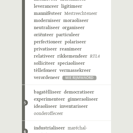
leveranceer
ligitimeer
mannifèsteer
Mestreechteneer
moderniseer
moraoliseer
neutraliseer
organiseer
oriënteer
particuleer
perfectioneer
polariseer
privatiseer
reanimeer
relativeer
rikkemendeer
RTL4
solliciteer
speciaoliseer
tèllefoneer
vermassekreer
verordeneer
MIE RIJMWÄÖRD
bagatèlliseer
democratiseer
experimenteer
ginneraoliseer
5
ideaoliseer
inventariseer
oonderoffeceer
industrialiseer
maréchal-
6