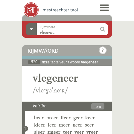
Rijmwäörd
RIJMWÄÖRD
520
rizzeltaote veur 't woord
vlegeneer
vlegeneer
/vleˑɣəˈneˑʀ/
-eˑʀ
Volrijm
beer
breer
fleer
geer
keer
kleer
leer
meer
neer
seer
1
sjeer
smeer
teer
veer
vreer