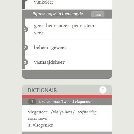
vunkeleer
-eːʀ
Rijmw. aofw. in toenlengde
geer
heer
meer
peer
sjeer
1
veer
beheer
geweer
2
vaanaajdsheer
3
DICTIONAIR
1
rizzeltaot veur 't woord
vlegeneer
vlegeneer
/vleˑɣəˈneˑʀ/
zelfstandeg
naomwoord
1. vliegenier