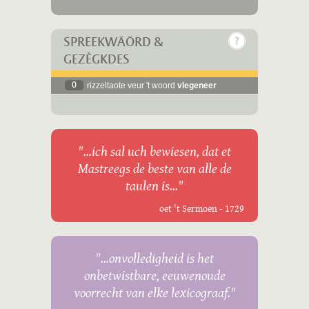
SPREEKWÄÖRD &
GEZÈGKDES
0
rizzeltaote veur 't woord
vlegeneer
"...ich sal uch bewiesen, dat et
Mastreegs de beste van alle de
taulen is..."
oet 't Sermoen - 1729
"...onvolledigheid is het
onbetwistbare, eeuwenoude
voorrecht van elke lexicograaf."