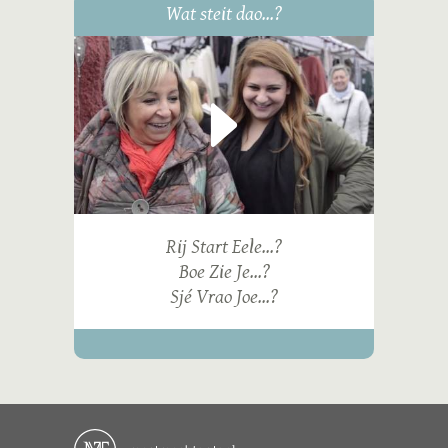
Wat steit dao...?
Rij Start Eele...?
Boe Zie Je...?
Sjé Vrao Joe...?