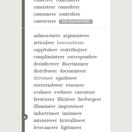
constateer
consulteer
consumeer
controleer
converseer
MIE RIJMWÄÖRD
aalmozeneer
arguminteer
articuleer
bewoondereer
cappituleer
centrifuzjeer
compliminteer
correspondeer
desinfecteer
discrimineer
distribueer
documinteer
dörveneer
egaoliseer
euverendweer
evacueer
evalueer
evolueer
executeer
favorizeer
filiciteer
herbergeer
illumineer
improviseer
indoctrineer
insinueer
4
intensiveer
kristalliseer
leveranceer
ligitimeer