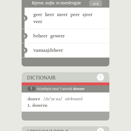
-eːʀ
Rijmw. aofw. in toenlengde
geer
heer
meer
peer
sjeer
1
veer
beheer
geweer
2
vaanaajdsheer
3
DICTIONAIR
1
rizzeltaot veur 't woord
doseer
dosere
/doˈzeˑʀə/
wèrkwoord
1. doseren