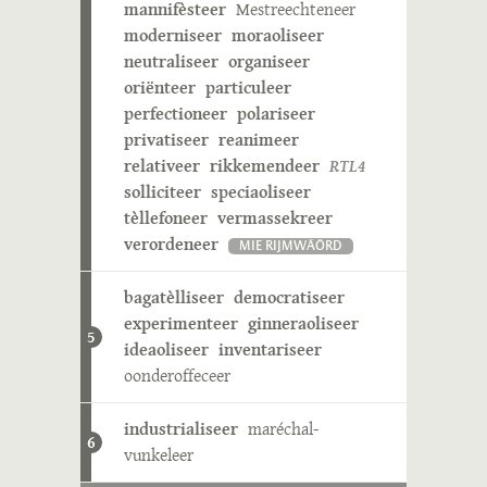
mannifèsteer
Mestreechteneer
moderniseer
moraoliseer
neutraliseer
organiseer
oriënteer
particuleer
perfectioneer
polariseer
privatiseer
reanimeer
relativeer
rikkemendeer
RTL4
solliciteer
speciaoliseer
tèllefoneer
vermassekreer
verordeneer
MIE RIJMWÄÖRD
bagatèlliseer
democratiseer
experimenteer
ginneraoliseer
5
ideaoliseer
inventariseer
oonderoffeceer
industrialiseer
maréchal-
6
vunkeleer