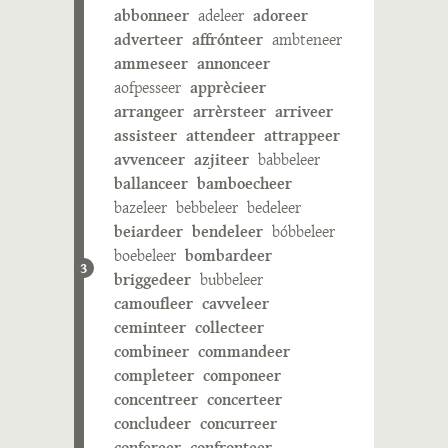
abbonneer
adeleer
adoreer
adverteer
affrónteer
ambteneer
ammeseer
annonceer
aofpesseer
apprècieer
arrangeer
arrèrsteer
arriveer
assisteer
attendeer
attrappeer
avvenceer
azjiteer
babbeleer
ballanceer
bamboecheer
bazeleer
bebbeleer
bedeleer
beiardeer
bendeleer
bóbbeleer
boebeleer
bombardeer
3
briggedeer
bubbeleer
camoufleer
cavveleer
ceminteer
collecteer
combineer
commandeer
completeer
componeer
concentreer
concerteer
concludeer
concurreer
confereer
confronteer