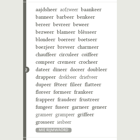
aajdsheer
aofzweer
baankeer
banneer
barbeer
benkeer
bereer
bevreer
beweer
bezweer
blameer
blèsseer
blondeer
boereer
boetseer
boezjeer
breveer
charmeer
chauffeer
circuleer
coiffeer
compeer
cremeer
crocheer
dateer
dineer
doceer
doubleer
2
drappeer
drekbeer
driefveer
dupeer
fêteer
fileer
flatteer
floreer
formeer
frankeer
frappeer
fraudeer
frustreer
fungeer
fuseer
garneer
geneer
grameer
grampeer
griffeer
grosseer
iesbeer
MIE RIJMWÄÖRD