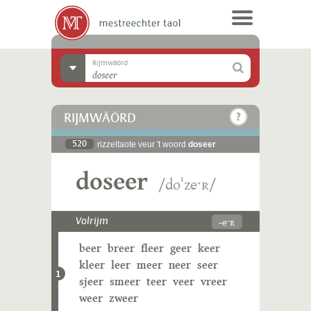
Rijmwäörd
RIJMWÄÖRD
520
rizzeltaote veur 't woord
doseer
doseer
/doˈzeˑʀ/
-eˑʀ
Volrijm
beer
breer
fleer
geer
keer
kleer
leer
meer
neer
seer
1
sjeer
smeer
teer
veer
vreer
weer
zweer