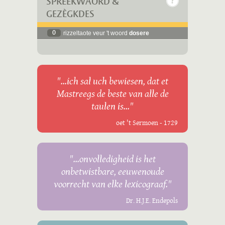
SPREEKWÄÖRD &
GEZÈGKDES
0
rizzeltaote veur 't woord
dosere
"...ich sal uch bewiesen, dat et
Mastreegs de beste van alle de
taulen is..."
oet 't Sermoen - 1729
"...onvolledigheid is het
onbetwistbare, eeuwenoude
voorrecht van elke lexicograaf."
Dr. H.J.E. Endepols