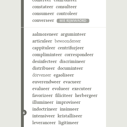
constateer
consulteer
consumeer
controleer
converseer
MIE RIJMWÄÖRD
aalmozeneer
arguminteer
articuleer
bewoondereer
cappituleer
centrifuzjeer
compliminteer
correspondeer
desinfecteer
discrimineer
distribueer
documinteer
dörveneer
egaoliseer
euverendweer
evacueer
evalueer
evolueer
executeer
favorizeer
filiciteer
herbergeer
illumineer
improviseer
indoctrineer
insinueer
4
intensiveer
kristalliseer
leveranceer
ligitimeer