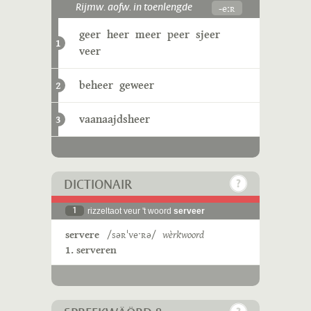
-eːʀ
Rijmw. aofw. in toenlengde
geer
heer
meer
peer
sjeer
1
veer
beheer
geweer
2
vaanaajdsheer
3
DICTIONAIR
1
rizzeltaot veur 't woord
serveer
servere
/səʀˈveˑʀə/
wèrkwoord
1. serveren