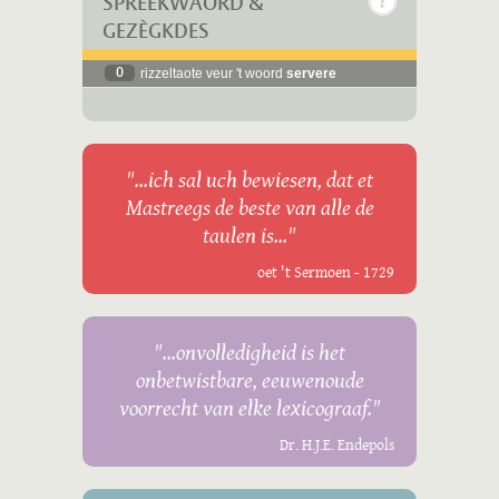
SPREEKWÄÖRD &
GEZÈGKDES
0
rizzeltaote veur 't woord
servere
"...ich sal uch bewiesen, dat et
Mastreegs de beste van alle de
taulen is..."
oet 't Sermoen - 1729
"...onvolledigheid is het
onbetwistbare, eeuwenoude
voorrecht van elke lexicograaf."
Dr. H.J.E. Endepols