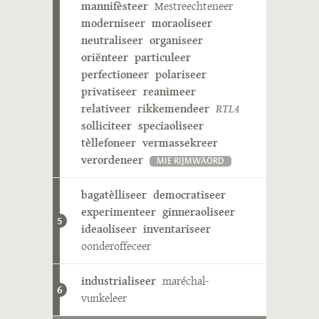
mannifèsteer
Mestreechteneer
moderniseer
moraoliseer
neutraliseer
organiseer
oriënteer
particuleer
perfectioneer
polariseer
privatiseer
reanimeer
relativeer
rikkemendeer
RTL4
solliciteer
speciaoliseer
tèllefoneer
vermassekreer
verordeneer
MIE RIJMWÄÖRD
bagatèlliseer
democratiseer
experimenteer
ginneraoliseer
5
ideaoliseer
inventariseer
oonderoffeceer
industrialiseer
maréchal-
6
vunkeleer