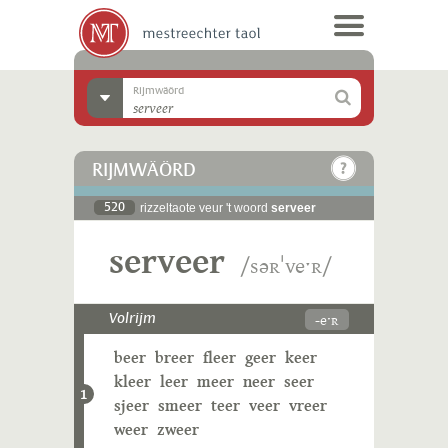
Rijmwäörd
RIJMWÄÖRD
520
rizzeltaote veur 't woord
serveer
serveer
/səʀˈveˑʀ/
-eˑʀ
Volrijm
beer
breer
fleer
geer
keer
kleer
leer
meer
neer
seer
1
sjeer
smeer
teer
veer
vreer
weer
zweer