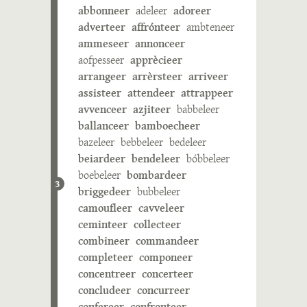
abbonneer
adeleer
adoreer
adverteer
affrónteer
ambteneer
ammeseer
annonceer
aofpesseer
apprècieer
arrangeer
arrèrsteer
arriveer
assisteer
attendeer
attrappeer
avvenceer
azjiteer
babbeleer
ballanceer
bamboecheer
bazeleer
bebbeleer
bedeleer
beiardeer
bendeleer
bóbbeleer
boebeleer
bombardeer
3
briggedeer
bubbeleer
camoufleer
cavveleer
ceminteer
collecteer
combineer
commandeer
completeer
componeer
concentreer
concerteer
concludeer
concurreer
confereer
confronteer