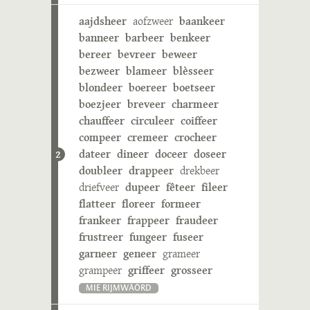
aajdsheer
aofzweer
baankeer
banneer
barbeer
benkeer
bereer
bevreer
beweer
bezweer
blameer
blèsseer
blondeer
boereer
boetseer
boezjeer
breveer
charmeer
chauffeer
circuleer
coiffeer
compeer
cremeer
crocheer
dateer
dineer
doceer
doseer
2
doubleer
drappeer
drekbeer
driefveer
dupeer
fêteer
fileer
flatteer
floreer
formeer
frankeer
frappeer
fraudeer
frustreer
fungeer
fuseer
garneer
geneer
grameer
grampeer
griffeer
grosseer
MIE RIJMWÄÖRD