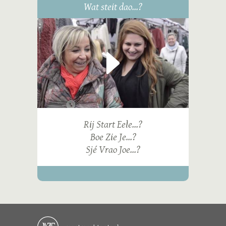
Wat steit dao...?
Rij Start Eele...?
Boe Zie Je...?
Sjé Vrao Joe...?