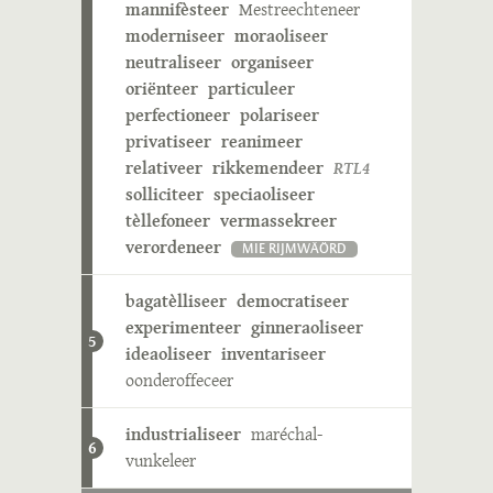
mannifèsteer
Mestreechteneer
moderniseer
moraoliseer
neutraliseer
organiseer
oriënteer
particuleer
perfectioneer
polariseer
privatiseer
reanimeer
relativeer
rikkemendeer
RTL4
solliciteer
speciaoliseer
tèllefoneer
vermassekreer
verordeneer
MIE RIJMWÄÖRD
bagatèlliseer
democratiseer
experimenteer
ginneraoliseer
5
ideaoliseer
inventariseer
oonderoffeceer
industrialiseer
maréchal-
6
vunkeleer