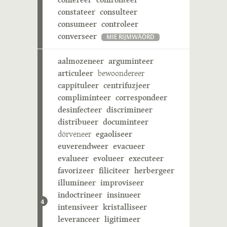
constateer
consulteer
consumeer
controleer
converseer
MIE RIJMWÄÖRD
aalmozeneer
arguminteer
articuleer
bewoondereer
cappituleer
centrifuzjeer
compliminteer
correspondeer
desinfecteer
discrimineer
distribueer
documinteer
dörveneer
egaoliseer
euverendweer
evacueer
evalueer
evolueer
executeer
favorizeer
filiciteer
herbergeer
illumineer
improviseer
indoctrineer
insinueer
4
intensiveer
kristalliseer
leveranceer
ligitimeer