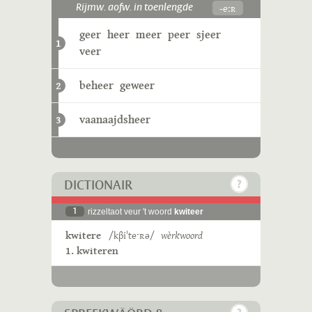
-eːʀ
Rijmw. aofw. in toenlengde
geer
heer
meer
peer
sjeer
1
veer
beheer
geweer
2
vaanaajdsheer
3
DICTIONAIR
1
rizzeltaot veur 't woord
kwiteer
kwitere
/kβiˈteˑʀə/
wèrkwoord
1. kwiteren