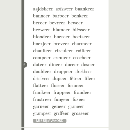
aajdsheer
aofzweer
baankeer
banneer
barbeer
benkeer
bereer
bevreer
beweer
bezweer
blameer
blèsseer
blondeer
boereer
boetseer
boezjeer
breveer
charmeer
chauffeer
circuleer
coiffeer
compeer
cremeer
crocheer
dateer
dineer
doceer
doseer
2
doubleer
drappeer
drekbeer
driefveer
dupeer
fêteer
fileer
flatteer
floreer
formeer
frankeer
frappeer
fraudeer
frustreer
fungeer
fuseer
garneer
geneer
grameer
grampeer
griffeer
grosseer
MIE RIJMWÄÖRD