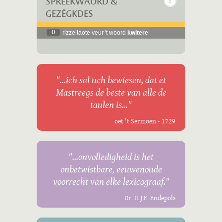
SPREEKWÄÖRD &
GEZÈGKDES
0
rizzeltaote veur 't woord
kwitere
"...ich sal uch bewiesen, dat et
Mastreegs de beste van alle de
taulen is..."
oet 't Sermoen - 1729
"...onvolledigheid is het
onbetwistbare, eeuwenoude
voorrecht van elke lexicograaf."
Dr. H.J.E. Endepols