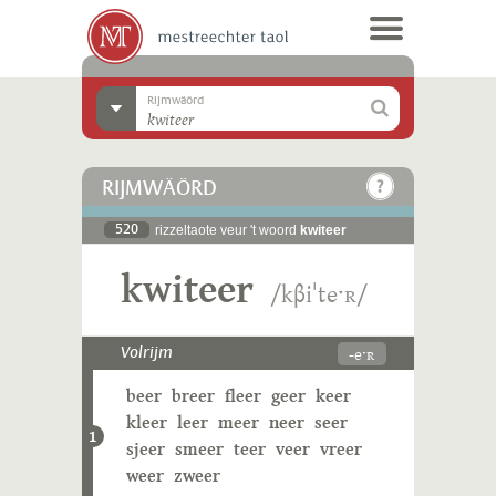
Rijmwäörd
RIJMWÄÖRD
520
rizzeltaote veur 't woord
kwiteer
kwiteer
/kβiˈteˑʀ/
-eˑʀ
Volrijm
beer
breer
fleer
geer
keer
kleer
leer
meer
neer
seer
1
sjeer
smeer
teer
veer
vreer
weer
zweer