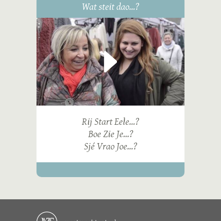
Wat steit dao...?
Rij Start Eele...?
Boe Zie Je...?
Sjé Vrao Joe...?