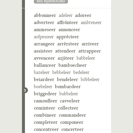
MIE RIJMWÄÖRD
abbonneer
adeleer
adoreer
adverteer
affrónteer
ambteneer
ammeseer
annonceer
aofpesseer
apprècieer
arrangeer
arrèrsteer
arriveer
assisteer
attendeer
attrappeer
avvenceer
azjiteer
babbeleer
ballanceer
bamboecheer
bazeleer
bebbeleer
bedeleer
beiardeer
bendeleer
bóbbeleer
boebeleer
bombardeer
3
briggedeer
bubbeleer
camoufleer
cavveleer
ceminteer
collecteer
combineer
commandeer
completeer
componeer
concentreer
concerteer