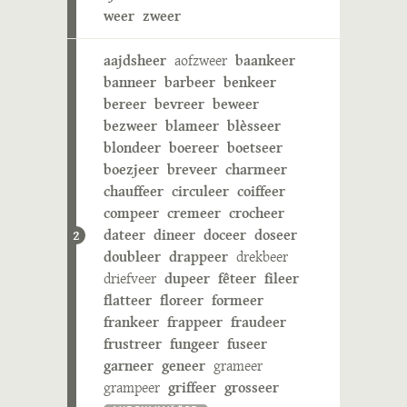
weer
zweer
aajdsheer
aofzweer
baankeer
banneer
barbeer
benkeer
bereer
bevreer
beweer
bezweer
blameer
blèsseer
blondeer
boereer
boetseer
boezjeer
breveer
charmeer
chauffeer
circuleer
coiffeer
compeer
cremeer
crocheer
dateer
dineer
doceer
doseer
2
doubleer
drappeer
drekbeer
driefveer
dupeer
fêteer
fileer
flatteer
floreer
formeer
frankeer
frappeer
fraudeer
frustreer
fungeer
fuseer
garneer
geneer
grameer
grampeer
griffeer
grosseer