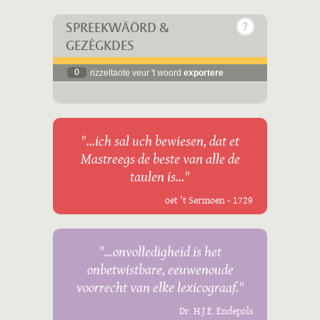
SPREEKWÄÖRD &
GEZÈGKDES
0
rizzeltaote veur 't woord
exportere
"...ich sal uch bewiesen, dat et
Mastreegs de beste van alle de
taulen is..."
oet 't Sermoen - 1729
"...onvolledigheid is het
onbetwistbare, eeuwenoude
voorrecht van elke lexicograaf."
Dr. H.J.E. Endepols