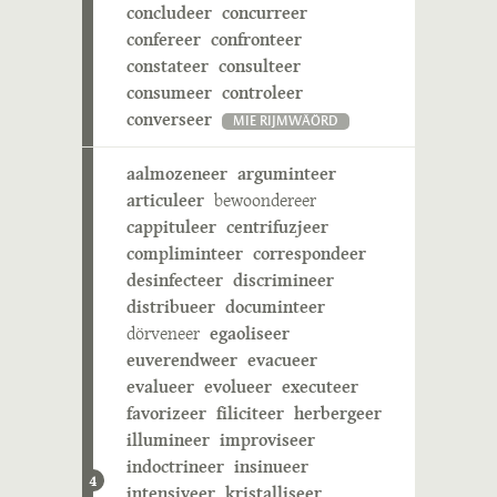
concludeer
concurreer
confereer
confronteer
constateer
consulteer
consumeer
controleer
converseer
MIE RIJMWÄÖRD
aalmozeneer
arguminteer
articuleer
bewoondereer
cappituleer
centrifuzjeer
compliminteer
correspondeer
desinfecteer
discrimineer
distribueer
documinteer
dörveneer
egaoliseer
euverendweer
evacueer
evalueer
evolueer
executeer
favorizeer
filiciteer
herbergeer
illumineer
improviseer
indoctrineer
insinueer
4
intensiveer
kristalliseer