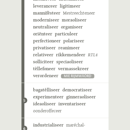
leveranceer
ligitimeer
mannifèsteer
Mestreechteneer
moderniseer
moraoliseer
neutraliseer
organiseer
oriënteer
particuleer
perfectioneer
polariseer
privatiseer
reanimeer
relativeer
rikkemendeer
RTL4
solliciteer
speciaoliseer
tèllefoneer
vermassekreer
verordeneer
MIE RIJMWÄÖRD
bagatèlliseer
democratiseer
experimenteer
ginneraoliseer
5
ideaoliseer
inventariseer
oonderoffeceer
industrialiseer
maréchal-
6