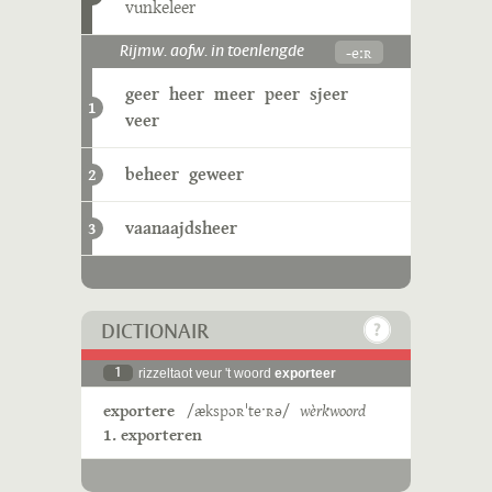
vunkeleer
-eːʀ
Rijmw. aofw. in toenlengde
geer
heer
meer
peer
sjeer
1
veer
beheer
geweer
2
vaanaajdsheer
3
DICTIONAIR
1
rizzeltaot veur 't woord
exporteer
exportere
/ækspɔʀˈteˑʀə/
wèrkwoord
1. exporteren