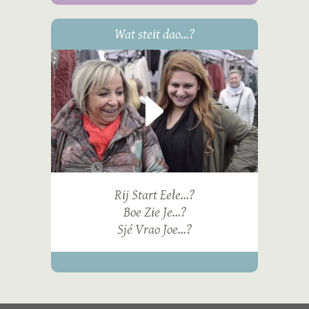
Wat steit dao...?
Rij Start Eele...?
Boe Zie Je...?
Sjé Vrao Joe...?