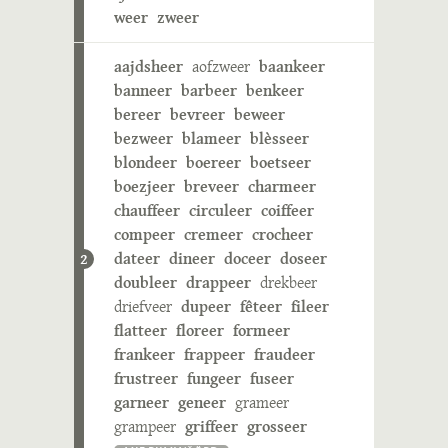
weer
zweer
aajdsheer
aofzweer
baankeer
banneer
barbeer
benkeer
bereer
bevreer
beweer
bezweer
blameer
blèsseer
blondeer
boereer
boetseer
boezjeer
breveer
charmeer
chauffeer
circuleer
coiffeer
compeer
cremeer
crocheer
dateer
dineer
doceer
doseer
2
doubleer
drappeer
drekbeer
driefveer
dupeer
fêteer
fileer
flatteer
floreer
formeer
frankeer
frappeer
fraudeer
frustreer
fungeer
fuseer
garneer
geneer
grameer
grampeer
griffeer
grosseer