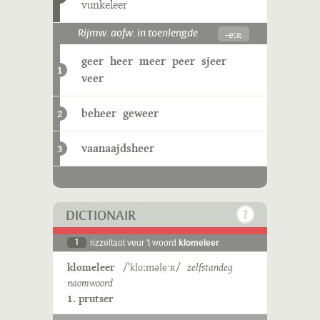
vunkeleer
-eːʀ
Rijmw. aofw. in toenlengde
geer
heer
meer
peer
sjeer
1
veer
beheer
geweer
2
vaanaajdsheer
3
DICTIONAIR
1
rizzeltaot veur 't woord
klomeleer
klomeleer
/ˈklʊːməleˑʀ/
zelfstandeg
naomwoord
1. prutser