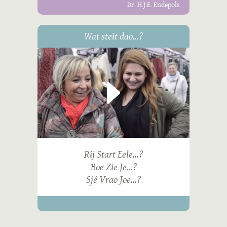
Dr. H.J.E. Endepols
Wat steit dao...?
Rij Start Eele...?
Boe Zie Je...?
Sjé Vrao Joe...?