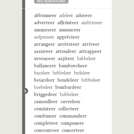
MIE RIJMWÄÖRD
abbonneer
adeleer
adoreer
adverteer
affrónteer
ambteneer
ammeseer
annonceer
aofpesseer
apprècieer
arrangeer
arrèrsteer
arriveer
assisteer
attendeer
attrappeer
avvenceer
azjiteer
babbeleer
ballanceer
bamboecheer
bazeleer
bebbeleer
bedeleer
beiardeer
bendeleer
bóbbeleer
boebeleer
bombardeer
3
briggedeer
bubbeleer
camoufleer
cavveleer
ceminteer
collecteer
combineer
commandeer
completeer
componeer
concentreer
concerteer