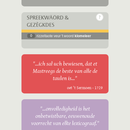
SPREEKWÄÖRD &
GEZÈGKDES
0
rizzeltaote veur 't woord
klomeleer
"...ich sal uch bewiesen, dat et
Mastreegs de beste van alle de
taulen is..."
oet 't Sermoen - 1729
"...onvolledigheid is het
onbetwistbare, eeuwenoude
voorrecht van elke lexicograaf."