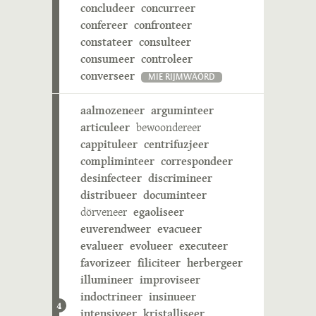
concludeer
concurreer
confereer
confronteer
constateer
consulteer
consumeer
controleer
converseer
MIE RIJMWÄÖRD
aalmozeneer
arguminteer
articuleer
bewoondereer
cappituleer
centrifuzjeer
compliminteer
correspondeer
desinfecteer
discrimineer
distribueer
documinteer
dörveneer
egaoliseer
euverendweer
evacueer
evalueer
evolueer
executeer
favorizeer
filiciteer
herbergeer
illumineer
improviseer
indoctrineer
insinueer
4
intensiveer
kristalliseer