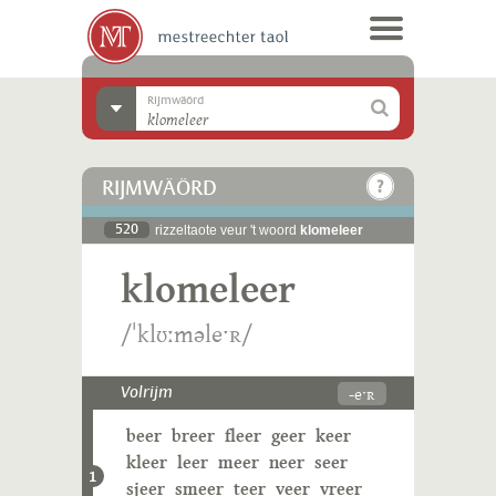
Rijmwäörd
RIJMWÄÖRD
520
rizzeltaote veur 't woord
klomeleer
klomeleer
/ˈklʊːməleˑʀ/
-eˑʀ
Volrijm
beer
breer
fleer
geer
keer
kleer
leer
meer
neer
seer
1
sjeer
smeer
teer
veer
vreer