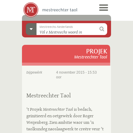
Mestreechs-Nederlands
PROJEK
Mestreechter Taol
bijgewèrk
4 november 2015 - 15.53
oor
Mestreechter Taol
't Projek
Mestreechter Taol
is bedach,
geïnitieerd en oetgewèrk door Roger
Weijenberg. Zien ambitie waor um 'n
taolkundeg naoslaagwerk te creëre veur 't