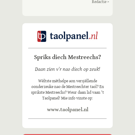
Redactie >
Spriks diech Mestreechs?
Daan zien v'r nao diech op zeuk!
Wèltste mèthelpe aon versjèllende
oonderzeuke nao de Mestreechter taol? En
sprikste Mestreechs? Weur daan lid vaan 't
Taolpanel! Mie info vinste op:
www.taolpanel.nl