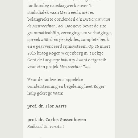
taolkundeg naoslaagwerk euver 't
stadsdialek vaan Mestreech, mèt es
belangriekste oonderdeil d'n
Dictionair vaan
de Mestreechter Taol
. Daoneve bevat de site
grammaticahölp, vervoginge en verbuiginge,
spreekwäörd en gezègkdes, complete beuk
en e geavvenceerd rijmsysteem. Op 26 miert
2015 kraog Roger Weijenberg in 't Belzje
Gent de
Language Industry Award
oetgereik
veur zien projek
Mestreechter Taol.
Veur de taolwetensjappeleke
oondersteuning en begeleiing heet Roger
hölp gekrege vaan:
prof. dr. Flor Aarts
prof. dr. Carlos Gussenhoven
Radboud Universiteit