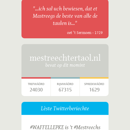
"...ich sal uch bewiesen, dat et
Mastreegs de beste van alle de
taulen is..."
oet 't Sermoen - 1729
mestreechtertaol.nl
bevat op dit momint
TREFWÄÖRD
RIJMWÄÖRD
SPREEKWÄÖRD
24030
67315
1629
Lèste Twitterberiechte
#WAFFELLEPKE is 't #Mestreechs