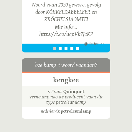
Woord vaan 2020 gewore, gevolg
door KÓKKELDABBELEER en
KRÖCHELSJAOMTE!
Mie info:…
https://t.co/ucpVk7JcKP
@dictionair
boe kump 't woord vaandan?
kengkee
<
Frans
Quinquet
verneump nao de producent vaan dit
type petroleumlamp
nederlands
:
petroleumlamp