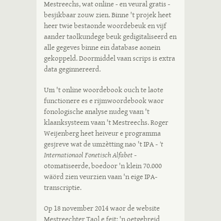
Mestreechs, wat online - en veural gratis -
besjikbaar zouw zien. Binne 't projek heet
heer twie bestaonde woordebeuk en vijf
aander taolkundege beuk gedigitaliseerd en
alle gegeves binne ein database aonein
gekoppeld. Doormiddel vaan scrips is extra
data geginnereerd.
Um 't online woordebook ouch te laote
functionere es e rijmwoordebook waor
fonologische analyse nudeg vaan 't
klaanksysteem vaan 't Mestreechs. Roger
Weijenberg heet heiveur e programma
gesjreve wat de umzètting nao 't IPA -
't
Internationaol Fonetisch Alfabet
-
otomatiseerde, boedoor 'n klein 70.000
wäörd zien veurzien vaan 'n eige IPA-
transcriptie.
Op 18 november 2014 waor de website
Mestreechter Taol e feit; 'n oetgebreid