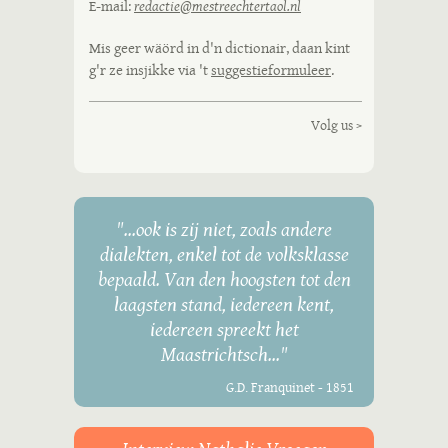
E-mail:
redactie@mestreechtertaol.nl
Mis geer wäörd in d'n dictionair, daan kint
g'r ze insjikke via 't
suggestieformuleer
.
Volg us >
"...ook is zij niet, zoals andere
dialekten, enkel tot de volksklasse
bepaald. Van den hoogsten tot den
laagsten stand, iedereen kent,
iedereen spreekt het
Maastrichtsch..."
G.D. Franquinet - 1851