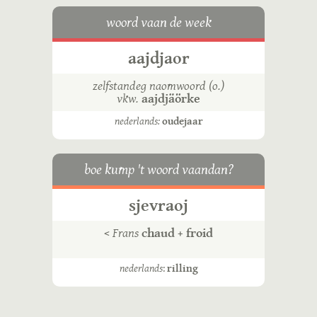
woord vaan de week
aajdjaor
zelfstandeg naomwoord (o.)
vkw.
aajdjäörke
nederlands:
oudejaar
boe kump 't woord vaandan?
sjevraoj
<
Frans
chaud + froid
nederlands
:
rilling