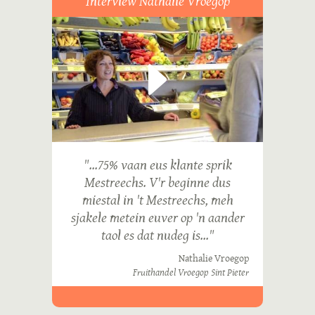
Interview Nathalie Vroegop
"...75% vaan eus klante sprik
Mestreechs. V'r beginne dus
miestal in 't Mestreechs, meh
sjakele metein euver op 'n aander
taol es dat nudeg is..."
Nathalie Vroegop
Fruithandel Vroegop Sint Pieter