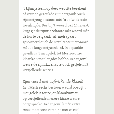
't Rijmsysteem op dees website berekent
of veur de gezeukde rijmoetgaank ouch
rijmoetgeng bestoon mèt 'n aofwiekende
toenlengde. Dus bij 't woord
bal
(dansfees)
,
krijg g'r de rijmrizzeltaote mèt wäörd mèt
de korte oetgaank
-al
, meh apaart
gesorteerd ouch de rizzeltaote mèt wäörd
mèt de lange oetgaank
-al
. In bepaolde
gevalle is 't meugelek tot Mestreechse
klaanke 3 toenlengdes höbbe. In dat geval
weure de rijmrizzeltaote ouch gesjeie in 3
versjèllende secties.
Rijmwäörd mèt aofwiekende klaank
In 't Mestreechs bestoon wäörd boebij 't
meugelek is tot ze, op klaankniveau,
op versjèllende menere kinne weure
oetgesproke. In dat geval kin 'n extra
rizzeltaotsectie versjijne mèt es titel