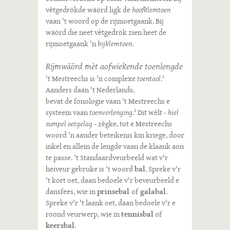
vètgedrökde wäörd ligk de
hoofklemtoen
vaan 't woord op de rijmoetgaank. Bij
wäörd die neet vètgedrök zien heet de
rijmoetgaank 'n
bijklemtoen
.
Rijmwäörd mèt aofwiekende toenlengde
't Mestreechs is 'n complexe
toentaol
.
2
Aanders daan 't Nederlands,
bevat de fonologie vaan 't Mestreechs e
systeem vaan
toenverlenging
.
Dit wèlt -
hiel
3
sumpel oetgelag
- zègke, tot e Mestreechs
woord 'n aander beteikenis kin kriege, door
inkel en allein de lengde vaan de klaank aon
te passe. 't Standaardveurbeeld wat v'r
heiveur gebruke is 't woord
bal
. Spreke v'r
't kort oet, daan bedoele v'r beveurbeeld e
dansfees, wie in
prinsebal
of
galabal
.
Spreke v'r 't laank oet, daan bedoele v'r e
roond veurwerp, wie in
tennisbal
of
keersbal
.