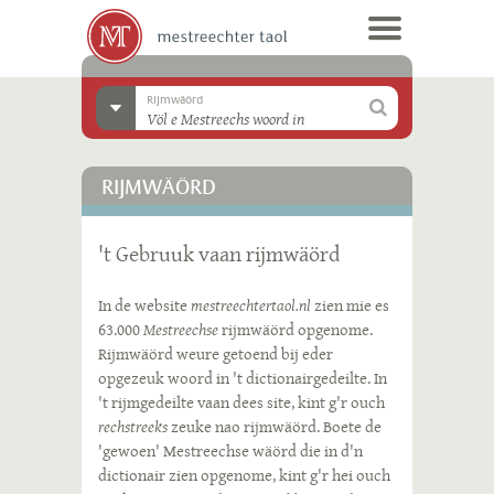
Rijmwäörd
RIJMWÄÖRD
't Gebruuk vaan rijmwäörd
In de website
mestreechtertaol.nl
zien mie es
63.000
Mestreechse
rijmwäörd opgenome.
Rijmwäörd weure getoend bij eder
opgezeuk woord in 't dictionairgedeilte. In
't rijmgedeilte vaan dees site, kint g'r ouch
rechstreeks
zeuke nao rijmwäörd. Boete de
'gewoen' Mestreechse wäörd die in d'n
dictionair zien opgenome, kint g'r hei ouch