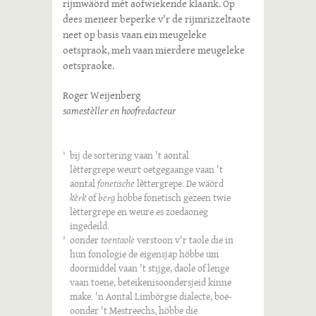
rijmwäörd mèt aofwiekende klaank. Op
dees meneer beperke v'r de rijmrizzeltaote
neet op basis vaan ein meugeleke
oetspraok, meh vaan mierdere meugeleke
oetspraoke.
Roger Weijenberg
samestèller en hoofredacteur
bij de sortering vaan 't aontal
1
lèttergrepe weurt oetgegaange vaan 't
aontal
fonetische
lèttergrepe. De wäörd
kèrk
of
berg
höbbe fonetisch gezeen twie
lèttergrepe en weure es zoedaoneg
ingedeild.
oonder
toentaole
verstoon v'r taole die in
2
hun fonologie de eigensjap höbbe um
doormiddel vaan 't stijge, daole of lenge
vaan toene, beteikenisoondersjeid kinne
make. 'n Aontal Limbörgse dialecte, boe-
oonder 't Mestreechs, höbbe die