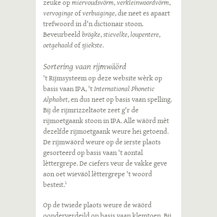
zeuke op
miervoudsvörm
,
verkleinwoordvörm
,
vervoginge
of
verbuiginge
, die neet es apaart
trefwoord in d'n dictionair stoon.
Beveurbeeld
brögke
,
stievelke
,
loupentere
,
oetgehaold
of
sjiekste
.
Sortering vaan rijmwäörd
't Rijmsysteem op deze website wèrk op
basis vaan IPA, 't
International Phonetic
Alphabet
, en dus neet op basis vaan spelling.
Bij de rijmrizzeltaote zeet g'r de
rijmoetgaank stoon in IPA. Alle wäörd mèt
dezelfde rijmoetgaank weure hei getoend.
De rijmwäörd weure op de ierste plaots
gesorteerd op basis vaan 't aontal
lèttergrepe. De ciefers veur de vakke geve
aon oet wieväöl lèttergrepe 't woord
besteit.
1
Op de twiede plaots weure de wäörd
oonderverdeild op basis vaan klemtoen. Bij