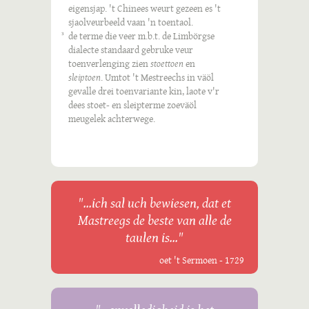
eigensjap. 't Chinees weurt gezeen es 't
sjaolveurbeeld vaan 'n toentaol.
de terme die veer m.b.t. de Limbörgse
3
dialecte standaard gebruke veur
toenverlenging zien
stoettoen
en
sleiptoen
. Umtot 't Mestreechs in väöl
gevalle drei toenvariante kin, laote v'r
dees stoet- en sleipterme zoeväöl
meugelek achterwege.
"...ich sal uch bewiesen, dat et
Mastreegs de beste van alle de
taulen is..."
oet 't Sermoen - 1729