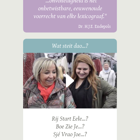
"...onvolledigheid is het
onbetwistbare, eeuwenoude
voorrecht van elke lexicograaf."
Dr. H.J.E. Endepols
Wat steit dao...?
Rij Start Eele...?
Boe Zie Je...?
Sjé Vrao Joe...?