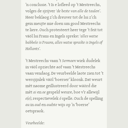
’n conclusie. ’t Is e lofleed op ’t Mestreechs,
volges de sjrijver
‘de beste van alle de taulen’
.
Heer beklaog z’ch dreuver tot de lui z’ch
gein meujte mie doen um good Mestreechs
te liere. Ouch protesteert heer tege ’t feit tot
väöl lui Frans en Ingels spreke:
‘alles watse
babbele is Fraans, alles watse spraike is Ingels of
Hollants’.
’t Mestreechs vaan ’t
Sermoen
wiek dudelek
in väöl opziechte aof vaan ’t Mestreechs
vaan vendaog. De veurbeelde laote zien tot ’t
wersjijnlek väöl ‘boerser’ kloonk. Dat weurt
mèt naome geïllustreerd door wäörd die
mèt
ai
en
oe
gespeld weure, boe v’r allewijl
e(e)
, respectievelek
ó
spelle. Ouch de spelling
au
in
aud
en
audste
wijs op ’n ‘boerse’
oetspraok.
Veurbeelde
: