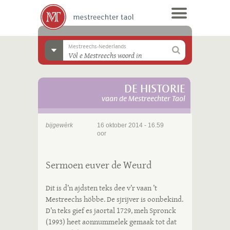
Mestreechs-Nederlands
DE HISTORIE
vaan de Mestreechter Taol
bijgewèrk
16 oktober 2014 - 16.59
oor
Sermoen euver de Weurd
Dit is d’n ajdsten teks dee v’r vaan ’t
Mestreechs höbbe. De sjrijver is oonbekind.
D’n teks gief es jaortal 1729, meh Spronck
(1993) heet aonnummelek gemaak tot dat