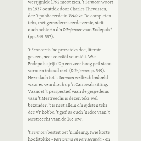
wersjijnlek 1792 moot zien. ’t
Sermoen
woort
in 1937 oontdèk door Charles Thewissen,
dee ’t publiceerde in
Veldeke
. De completen
teks, mèt gemoderniseerde versie, steit
ouch achterin d’n
Diksjenaer
vaan Endepols*
(pp. 549-557).
’t
Sermoen
is ’ne prozateks dee, literair
gezeen, neet zoeväöl veurstèlt. Wie
Endepols sjrijf: ‘Op een zeer hoog peil staan
vorm en inhoud niet’ (
Diksjenaer
, p. 549).
Heer dach tot ’t
Sermoen
welliech bedoeld
waor es veurdrach op ’n Carnavalszitting.
Vaanoet ’t perspectief vaan de gesjiedenis
vaan ’t Mestreechs is dezen teks wel
bezunder. ’t Is neet allein d’n ajdsten teks
dee v’r höbbe, ’t gief us ouch ’n idee vaan ’t
Mestreechs vaan de 18e iew.
’t
Sermoen
besteit oet ’n inleiing, twie korte
hoofstökke -
Pars prima en Pars secunda
- en