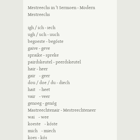
Mestreechs in ’t Sermoen - Modern
Mestreechs
igh / ich - iech
ugh / uch - uuch
begoeste - begóste
gaive - geve
spraike - spreke
pairdskeutel - peerdskeutel
hair - heer
gair - geer
dou / doe / du - diech
hait - heet
vair - veer
genoeg - genóg
Mastreechtenair - Mestreechteneer
wai - wee
koeste - kóste
mich - miech
koes - kós