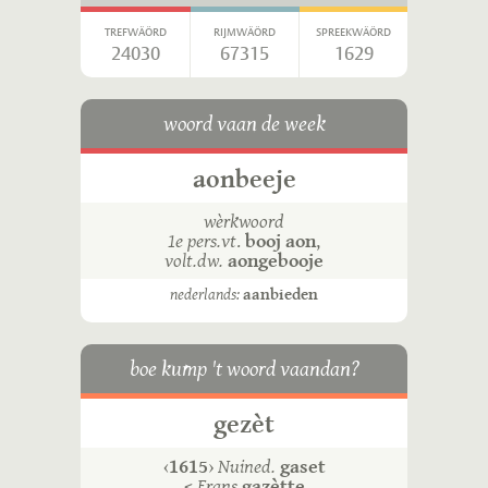
TREFWÄÖRD
RIJMWÄÖRD
SPREEKWÄÖRD
24030
67315
1629
woord vaan de week
aonbeeje
wèrkwoord
1e pers.vt
.
booj aon
,
volt.dw.
aongebooje
nederlands:
aanbieden
boe kump 't woord vaandan?
gezèt
‹
1615
›
Nuined.
gaset
<
Frans
gazètte