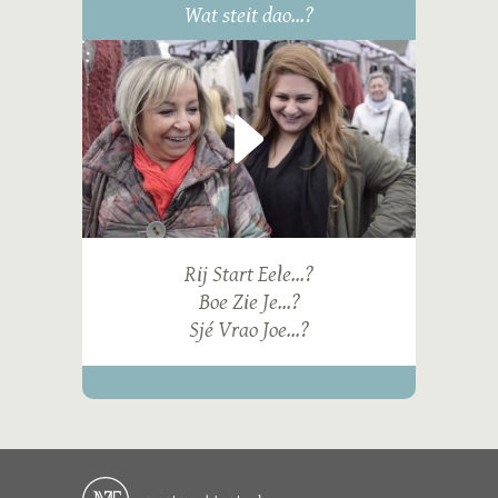
Wat steit dao...?
Rij Start Eele...?
Boe Zie Je...?
Sjé Vrao Joe...?