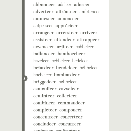
abbonneer
adeleer
adoreer
adverteer
affrónteer
ambteneer
ammeseer
annonceer
aofpesseer
apprècieer
arrangeer
arrèrsteer
arriveer
assisteer
attendeer
attrappeer
avvenceer
azjiteer
babbeleer
ballanceer
bamboecheer
bazeleer
bebbeleer
bedeleer
beiardeer
bendeleer
bóbbeleer
boebeleer
bombardeer
3
briggedeer
bubbeleer
camoufleer
cavveleer
ceminteer
collecteer
combineer
commandeer
completeer
componeer
concentreer
concerteer
concludeer
concurreer
confereer
confronteer