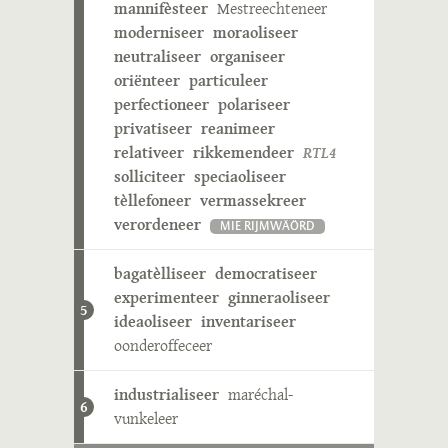
mannifèsteer
Mestreechteneer
moderniseer
moraoliseer
neutraliseer
organiseer
oriënteer
particuleer
perfectioneer
polariseer
privatiseer
reanimeer
relativeer
rikkemendeer
RTL4
solliciteer
speciaoliseer
tèllefoneer
vermassekreer
verordeneer
MIE RIJMWÄÖRD
bagatèlliseer
democratiseer
experimenteer
ginneraoliseer
5
ideaoliseer
inventariseer
oonderoffeceer
industrialiseer
maréchal-
6
vunkeleer