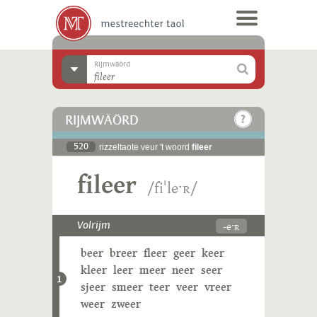
Rijmwäörd
RIJMWÄÖRD
520
rizzeltaote veur 't woord
fileer
fileer
/fiˈleˑʀ/
-eˑʀ
Volrijm
beer
breer
fleer
geer
keer
kleer
leer
meer
neer
seer
1
sjeer
smeer
teer
veer
vreer
weer
zweer