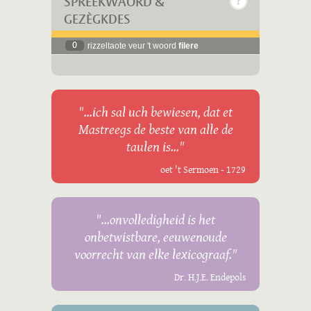
SPREEKWÄÖRD &
GEZÈGKDES
0
rizzeltaote veur 't woord
filere
"...ich sal uch bewiesen, dat et
Mastreegs de beste van alle de
taulen is..."
oet 't Sermoen - 1729
"...onvolledigheid is het
onbetwistbare, eeuwenoude
voorrecht van elke lexicograaf."
Dr. H.J.E. Endepols