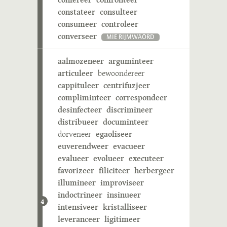
constateer
consulteer
consumeer
controleer
converseer
MIE RIJMWÄÖRD
aalmozeneer
arguminteer
articuleer
bewoondereer
cappituleer
centrifuzjeer
compliminteer
correspondeer
desinfecteer
discrimineer
distribueer
documinteer
dörveneer
egaoliseer
euverendweer
evacueer
evalueer
evolueer
executeer
favorizeer
filiciteer
herbergeer
illumineer
improviseer
indoctrineer
insinueer
4
intensiveer
kristalliseer
leveranceer
ligitimeer