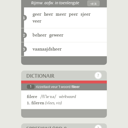
-eːʀ
Rijmw. aofw. in toenlengde
geer
heer
meer
peer
sjeer
1
veer
beheer
geweer
2
vaanaajdsheer
3
DICTIONAIR
1
rizzeltaot veur 't woord
fileer
filere
/fiˈleˑʀə/
wèrkwoord
1. fileren
(vlees, vis)