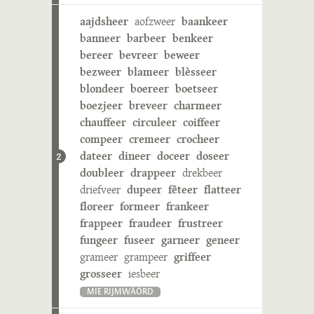
aajdsheer
aofzweer
baankeer
banneer
barbeer
benkeer
bereer
bevreer
beweer
bezweer
blameer
blèsseer
blondeer
boereer
boetseer
boezjeer
breveer
charmeer
chauffeer
circuleer
coiffeer
compeer
cremeer
crocheer
dateer
dineer
doceer
doseer
2
doubleer
drappeer
drekbeer
driefveer
dupeer
fêteer
flatteer
floreer
formeer
frankeer
frappeer
fraudeer
frustreer
fungeer
fuseer
garneer
geneer
grameer
grampeer
griffeer
grosseer
iesbeer
MIE RIJMWÄÖRD