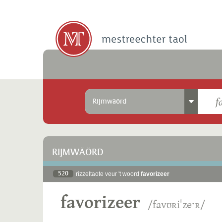
Rijmwäörd
RIJMWÄÖRD
520
rizzeltaote veur 't woord
favorizeer
favorizeer
/favʊʀiˈzeˑʀ/