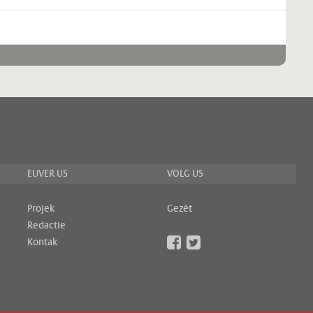
EUVER US
VOLG US
Projek
Gezèt
Redactie
Kontak