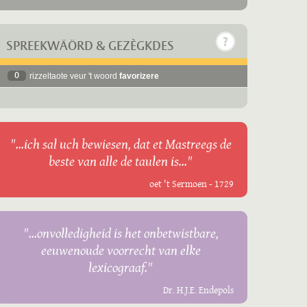
SPREEKWÄÖRD & GEZÈGKDES
0
rizzeltaote veur 't woord
favorizere
"...ich sal uch bewiesen, dat et Mastreegs de
beste van alle de taulen is..."
oet 't Sermoen - 1729
"...onvolledigheid is het onbetwistbare,
eeuwenoude voorrecht van elke
lexicograaf."
Dr. H.J.E. Endepols