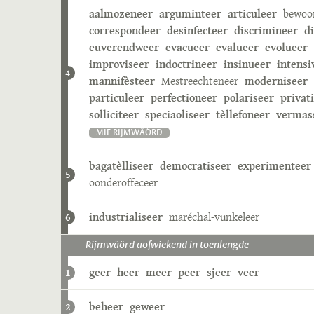
aalmozeneer
arguminteer
articuleer
bewoo
correspondeer
desinfecteer
discrimineer
d
euverendweer
evacueer
evalueer
evolueer
improviseer
indoctrineer
insinueer
intensi
4
mannifèsteer
Mestreechteneer
moderniseer
particuleer
perfectioneer
polariseer
privat
solliciteer
speciaoliseer
tèllefoneer
vermas
MIE RIJMWÄÖRD
bagatèlliseer
democratiseer
experimenteer
5
oonderoffeceer
industrialiseer
maréchal-vunkeleer
6
Rijmwäörd aofwiekend in toenlengde
geer
heer
meer
peer
sjeer
veer
1
beheer
geweer
2