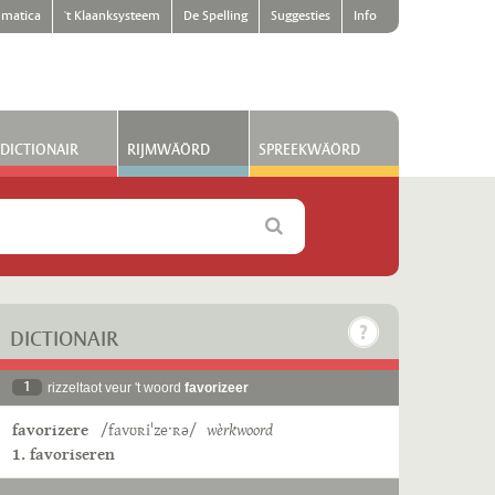
matica
't Klaanksysteem
De Spelling
Suggesties
Info
DICTIONAIR
RIJMWÄÖRD
SPREEKWÄÖRD
DICTIONAIR
1
rizzeltaot veur 't woord
favorizeer
favorizere
/favʊʀiˈzeˑʀə/
wèrkwoord
1. favoriseren