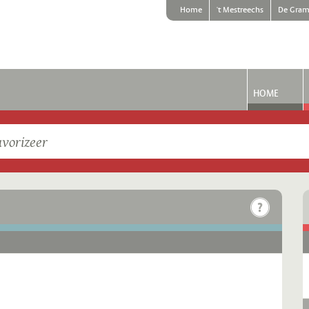
Home
't Mestreechs
De Gram
HOME