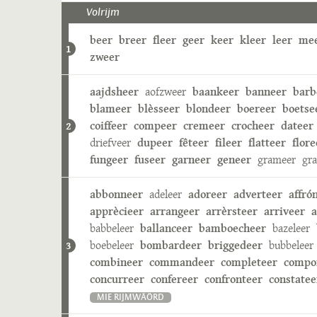
Volrijm
beer
breer
fleer
geer
keer
kleer
leer
me
1
zweer
aajdsheer
aofzweer
baankeer
banneer
barb
blameer
blèsseer
blondeer
boereer
boetse
coiffeer
compeer
cremeer
crocheer
dateer
2
driefveer
dupeer
fêteer
fileer
flatteer
flore
fungeer
fuseer
garneer
geneer
grameer
gr
abbonneer
adeleer
adoreer
adverteer
affró
apprècieer
arrangeer
arrèrsteer
arriveer
a
babbeleer
ballanceer
bamboecheer
bazeleer
boebeleer
bombardeer
briggedeer
bubbeleer
3
combineer
commandeer
completeer
compo
concurreer
confereer
confronteer
constatee
MIE RIJMWÄÖRD