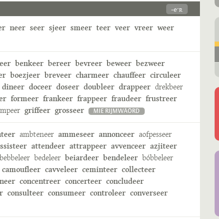
-eˑʀ
er
neer
seer
sjeer
smeer
teer
veer
vreer
weer
eer
benkeer
bereer
bevreer
beweer
bezweer
er
boezjeer
breveer
charmeer
chauffeer
circuleer
dineer
doceer
doseer
doubleer
drappeer
drekbeer
er
formeer
frankeer
frappeer
fraudeer
frustreer
ampeer
griffeer
grosseer
MIE RIJMWÄÖRD
nteer
ambteneer
ammeseer
annonceer
aofpesseer
ssisteer
attendeer
attrappeer
avvenceer
azjiteer
bebbeleer
bedeleer
beiardeer
bendeleer
bóbbeleer
camoufleer
cavveleer
ceminteer
collecteer
neer
concentreer
concerteer
concludeer
r
consulteer
consumeer
controleer
converseer