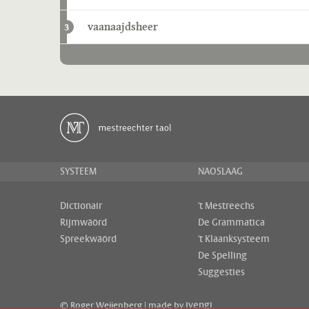
vaanaajdsheer
3
SYSTEEM
NAOSLAAG
Dictionair
't Mestreechs
Rijmwäörd
De Grammatica
Spreekwäörd
't Klaanksysteem
De Spelling
Suggesties
ivengi
© Roger Weijenberg | made by