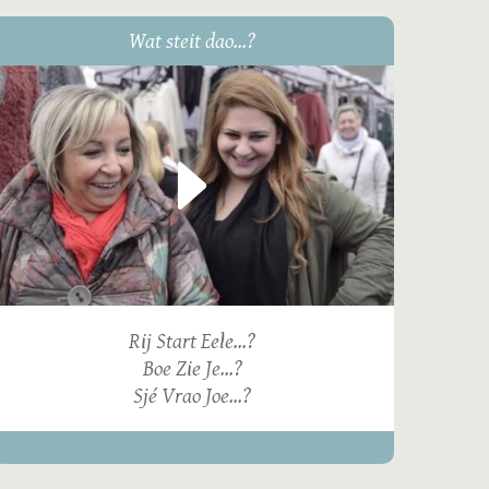
Wat steit dao...?
Rij Start Eele...?
Boe Zie Je...?
Sjé Vrao Joe...?