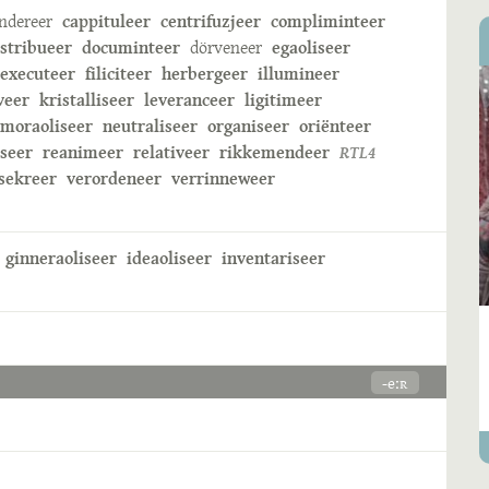
ndereer
cappituleer
centrifuzjeer
compliminteer
istribueer
documinteer
dörveneer
egaoliseer
executeer
filiciteer
herbergeer
illumineer
veer
kristalliseer
leveranceer
ligitimeer
moraoliseer
neutraliseer
organiseer
oriënteer
iseer
reanimeer
relativeer
rikkemendeer
RTL4
sekreer
verordeneer
verrinneweer
ginneraoliseer
ideaoliseer
inventariseer
-eːʀ