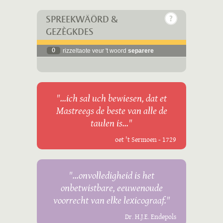
SPREEKWÄÖRD &
GEZÈGKDES
0
rizzeltaote veur 't woord
separere
"...ich sal uch bewiesen, dat et
Mastreegs de beste van alle de
taulen is..."
oet 't Sermoen - 1729
"...onvolledigheid is het
onbetwistbare, eeuwenoude
voorrecht van elke lexicograaf."
Dr. H.J.E. Endepols