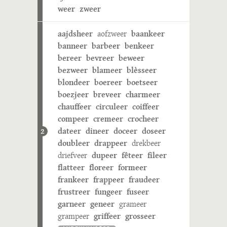
weer
zweer
aajdsheer
aofzweer
baankeer
banneer
barbeer
benkeer
bereer
bevreer
beweer
bezweer
blameer
blèsseer
blondeer
boereer
boetseer
boezjeer
breveer
charmeer
chauffeer
circuleer
coiffeer
compeer
cremeer
crocheer
dateer
dineer
doceer
doseer
2
doubleer
drappeer
drekbeer
driefveer
dupeer
fêteer
fileer
flatteer
floreer
formeer
frankeer
frappeer
fraudeer
frustreer
fungeer
fuseer
garneer
geneer
grameer
grampeer
griffeer
grosseer