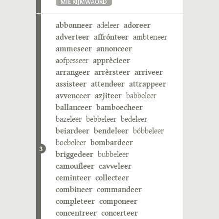
MIE RIJMWÄÖRD
abbonneer
adeleer
adoreer
adverteer
affrónteer
ambteneer
ammeseer
annonceer
aofpesseer
apprècieer
arrangeer
arrèrsteer
arriveer
assisteer
attendeer
attrappeer
avvenceer
azjiteer
babbeleer
ballanceer
bamboecheer
bazeleer
bebbeleer
bedeleer
beiardeer
bendeleer
bóbbeleer
boebeleer
bombardeer
3
briggedeer
bubbeleer
camoufleer
cavveleer
ceminteer
collecteer
combineer
commandeer
completeer
componeer
concentreer
concerteer