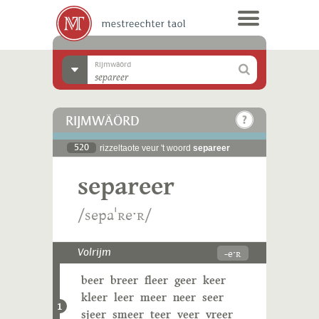
Rijmwäörd
RIJMWÄÖRD
520
rizzeltaote veur 't woord
separeer
separeer
/sepaˈʀeˑʀ/
-eˑʀ
Volrijm
beer
breer
fleer
geer
keer
kleer
leer
meer
neer
seer
1
sjeer
smeer
teer
veer
vreer