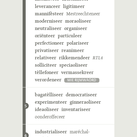
leveranceer
ligitimeer
mannifèsteer
Mestreechteneer
moderniseer
moraoliseer
neutraliseer
organiseer
oriënteer
particuleer
perfectioneer
polariseer
privatiseer
reanimeer
relativeer
rikkemendeer
RTL4
solliciteer
speciaoliseer
tèllefoneer
vermassekreer
verordeneer
MIE RIJMWÄÖRD
bagatèlliseer
democratiseer
experimenteer
ginneraoliseer
5
ideaoliseer
inventariseer
oonderoffeceer
industrialiseer
maréchal-
6