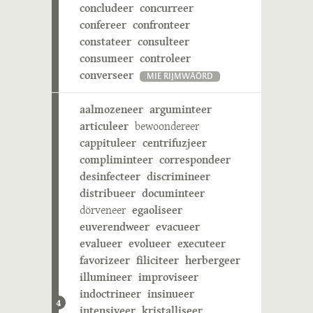
concludeer
concurreer
confereer
confronteer
constateer
consulteer
consumeer
controleer
converseer
MIE RIJMWÄÖRD
aalmozeneer
arguminteer
articuleer
bewoondereer
cappituleer
centrifuzjeer
compliminteer
correspondeer
desinfecteer
discrimineer
distribueer
documinteer
dörveneer
egaoliseer
euverendweer
evacueer
evalueer
evolueer
executeer
favorizeer
filiciteer
herbergeer
illumineer
improviseer
indoctrineer
insinueer
4
intensiveer
kristalliseer