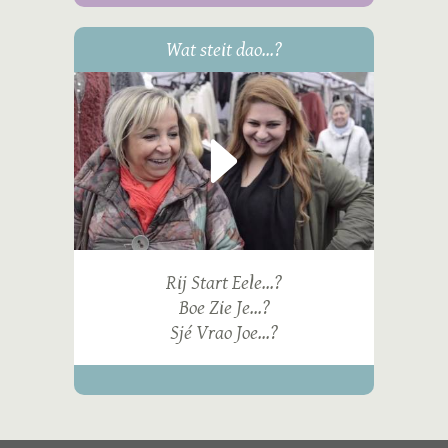
Wat steit dao...?
Rij Start Eele...?
Boe Zie Je...?
Sjé Vrao Joe...?