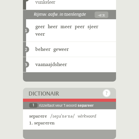
vunkeleer
-eːʀ
Rijmw. aofw. in toenlengde
geer
heer
meer
peer
sjeer
1
veer
beheer
geweer
2
vaanaajdsheer
3
DICTIONAIR
1
rizzeltaot veur 't woord
separeer
separere
/sepaˈʀeˑʀə/
wèrkwoord
1. separeren