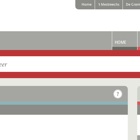
Home
't Mestreechs
De Gram
HOME