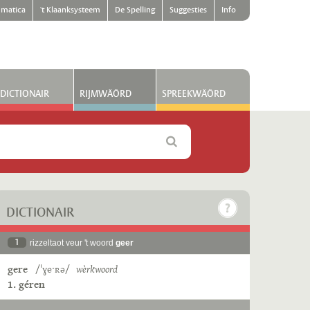
matica
't Klaanksysteem
De Spelling
Suggesties
Info
DICTIONAIR
RIJMWÄÖRD
SPREEKWÄÖRD
DICTIONAIR
1
rizzeltaot veur 't woord
geer
gere
/ˈɣeˑʀə/
wèrkwoord
1. géren