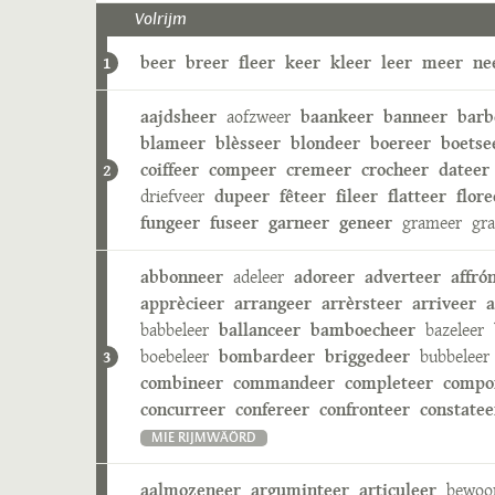
Volrijm
beer
breer
fleer
keer
kleer
leer
meer
ne
1
aajdsheer
aofzweer
baankeer
banneer
barb
blameer
blèsseer
blondeer
boereer
boetse
coiffeer
compeer
cremeer
crocheer
dateer
2
driefveer
dupeer
fêteer
fileer
flatteer
flore
fungeer
fuseer
garneer
geneer
grameer
gr
abbonneer
adeleer
adoreer
adverteer
affró
apprècieer
arrangeer
arrèrsteer
arriveer
a
babbeleer
ballanceer
bamboecheer
bazeleer
boebeleer
bombardeer
briggedeer
bubbeleer
3
combineer
commandeer
completeer
compo
concurreer
confereer
confronteer
constatee
MIE RIJMWÄÖRD
aalmozeneer
arguminteer
articuleer
bewoo