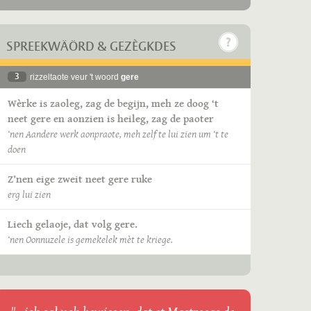
SPREEKWÄÖRD & GEZÈGKDES
3
rizzeltaote veur 't woord
gere
Wèrke is zaoleg, zag de begijn, meh ze doog ‘t
neet gere en aonzien is heileg, zag de paoter
‘nen Aandere werk aonpraote, meh zelf te lui zien um ‘t te
doen
Z’nen eige zweit neet gere ruke
erg lui zien
Liech gelaoje, dat volg gere.
‘nen Oonnuzele is gemekelek mèt te kriege.