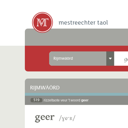
Rijmwäörd
RIJMWÄÖRD
519
rizzeltaote veur 't woord
geer
geer
/ɣeˑʀ/