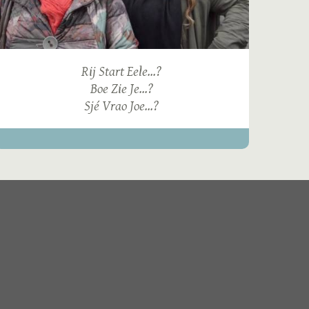
Rij Start Eele...?
Boe Zie Je...?
Sjé Vrao Joe...?