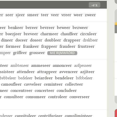
-eˑʀ
er
seer
sjeer
smeer
teer
veer
vreer
weer
zweer
eer
benkeer
bereer
bevreer
beweer
bezweer
er
boezjeer
breveer
charmeer
chauffeer
circuleer
dineer
doceer
doseer
doubleer
drappeer
drekbeer
er
formeer
frankeer
frappeer
fraudeer
frustreer
ampeer
griffeer
grosseer
MIE RIJMWÄÖRD
nteer
ambteneer
ammeseer
annonceer
aofpesseer
ssisteer
attendeer
attrappeer
avvenceer
azjiteer
bebbeleer
bedeleer
beiardeer
bendeleer
bóbbeleer
camoufleer
cavveleer
ceminteer
collecteer
neer
concentreer
concerteer
concludeer
r
consulteer
consumeer
controleer
converseer
ndereer
cappituleer
centrifuzjeer
compliminteer