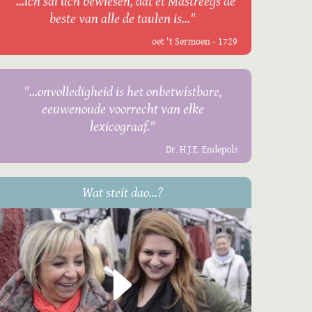
"...ich sal uch bewiesen, dat et Mastreegs de
beste van alle de taulen is..."
oet 't Sermoen - 1729
"...onvolledigheid is het onbetwistbare,
eeuwenoude voorrecht van elke
lexicograaf."
Dr. H.J.E. Endepols
Wat steit dao...?