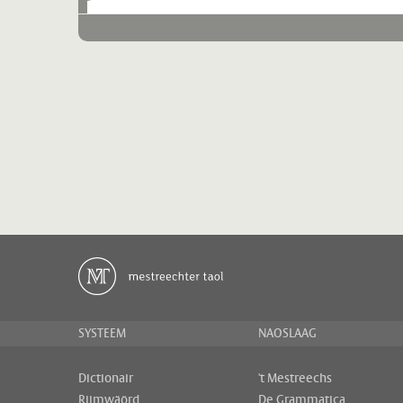
SYSTEEM
NAOSLAAG
Dictionair
't Mestreechs
Rijmwäörd
De Grammatica