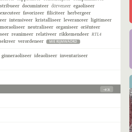
istribueer
documinteer
dörveneer
egaoliseer
executeer
favorizeer
filiciteer
herbergeer
eer
intensiveer
kristalliseer
leveranceer
ligitimeer
moraoliseer
neutraliseer
organiseer
oriënteer
iseer
reanimeer
relativeer
rikkemendeer
RTL4
sekreer
verordeneer
MIE RIJMWÄÖRD
ginneraoliseer
ideaoliseer
inventariseer
-eːʀ