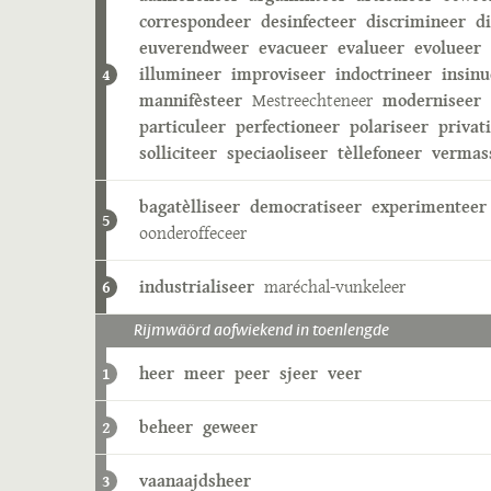
correspondeer
desinfecteer
discrimineer
d
euverendweer
evacueer
evalueer
evolueer
illumineer
improviseer
indoctrineer
insinu
4
mannifèsteer
Mestreechteneer
moderniseer
particuleer
perfectioneer
polariseer
privat
solliciteer
speciaoliseer
tèllefoneer
vermas
bagatèlliseer
democratiseer
experimenteer
5
oonderoffeceer
industrialiseer
maréchal-vunkeleer
6
Rijmwäörd aofwiekend in toenlengde
heer
meer
peer
sjeer
veer
1
beheer
geweer
2
vaanaajdsheer
3