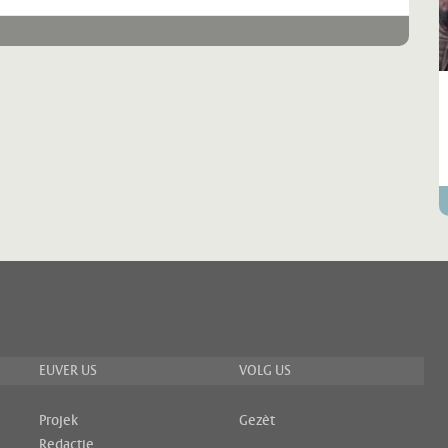
EUVER US
VOLG US
Projek
Gezèt
Redactie