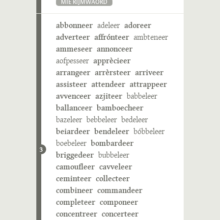
MIE RIJMWÄÖRD
abbonneer
adeleer
adoreer
adverteer
affrónteer
ambteneer
ammeseer
annonceer
aofpesseer
apprècieer
arrangeer
arrèrsteer
arriveer
assisteer
attendeer
attrappeer
avvenceer
azjiteer
babbeleer
ballanceer
bamboecheer
bazeleer
bebbeleer
bedeleer
beiardeer
bendeleer
bóbbeleer
boebeleer
bombardeer
3
briggedeer
bubbeleer
camoufleer
cavveleer
ceminteer
collecteer
combineer
commandeer
completeer
componeer
concentreer
concerteer