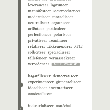
leveranceer
ligitimeer
mannifèsteer
Mestreechteneer
moderniseer
moraoliseer
neutraliseer
organiseer
oriënteer
particuleer
perfectioneer
polariseer
privatiseer
reanimeer
relativeer
rikkemendeer
RTL4
solliciteer
speciaoliseer
tèllefoneer
vermassekreer
verordeneer
MIE RIJMWÄÖRD
bagatèlliseer
democratiseer
experimenteer
ginneraoliseer
5
ideaoliseer
inventariseer
oonderoffeceer
industrialiseer
maréchal-
6