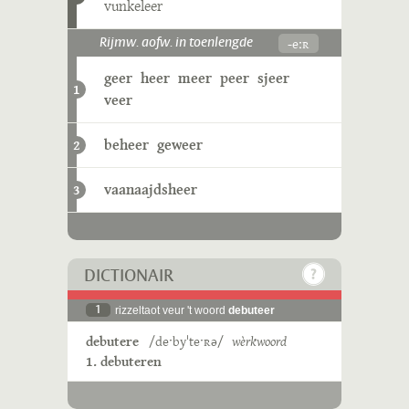
vunkeleer
-eːʀ
Rijmw. aofw. in toenlengde
geer
heer
meer
peer
sjeer
1
veer
beheer
geweer
2
vaanaajdsheer
3
DICTIONAIR
1
rizzeltaot veur 't woord
debuteer
debutere
/deˑbyˈteˑʀə/
wèrkwoord
1. debuteren