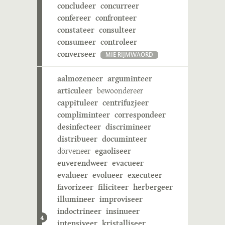
concludeer
concurreer
confereer
confronteer
constateer
consulteer
consumeer
controleer
converseer
MIE RIJMWÄÖRD
aalmozeneer
arguminteer
articuleer
bewoondereer
cappituleer
centrifuzjeer
compliminteer
correspondeer
desinfecteer
discrimineer
distribueer
documinteer
dörveneer
egaoliseer
euverendweer
evacueer
evalueer
evolueer
executeer
favorizeer
filiciteer
herbergeer
illumineer
improviseer
indoctrineer
insinueer
4
intensiveer
kristalliseer