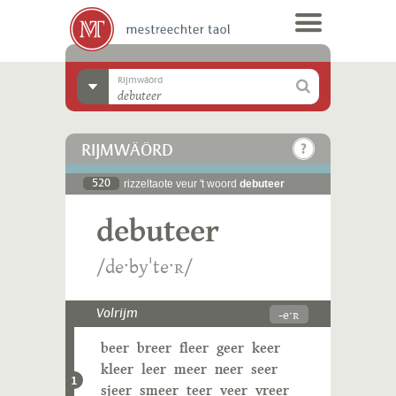
Rijmwäörd
RIJMWÄÖRD
520
rizzeltaote veur 't woord
debuteer
debuteer
/deˑbyˈteˑʀ/
-eˑʀ
Volrijm
beer
breer
fleer
geer
keer
kleer
leer
meer
neer
seer
1
sjeer
smeer
teer
veer
vreer