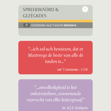
SPREEKWÄÖRD &
GEZÈGKDES
0
rizzeltaote veur 't woord
debutere
"...ich sal uch bewiesen, dat et
Mastreegs de beste van alle de
taulen is..."
oet 't Sermoen - 1729
"...onvolledigheid is het
onbetwistbare, eeuwenoude
voorrecht van elke lexicograaf."
Dr. H.J.E. Endepols