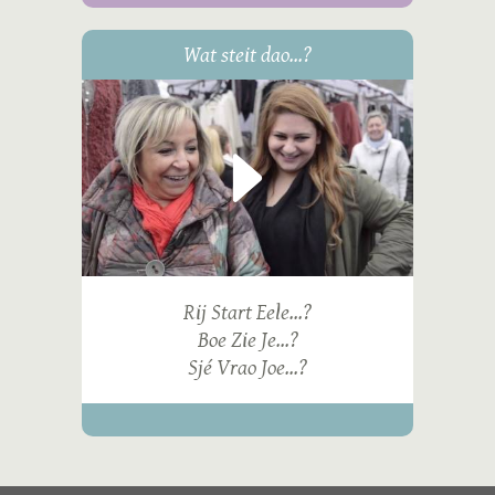
Wat steit dao...?
Rij Start Eele...?
Boe Zie Je...?
Sjé Vrao Joe...?