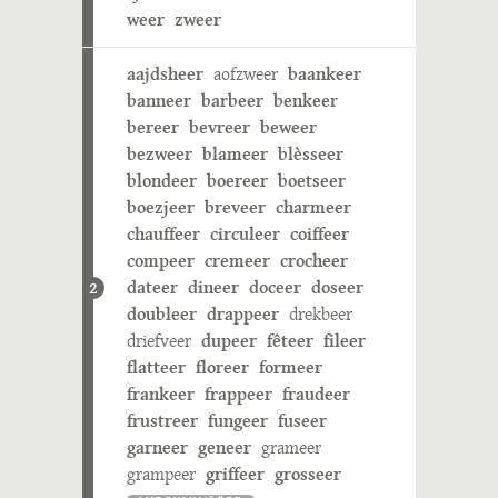
weer
zweer
aajdsheer
aofzweer
baankeer
banneer
barbeer
benkeer
bereer
bevreer
beweer
bezweer
blameer
blèsseer
blondeer
boereer
boetseer
boezjeer
breveer
charmeer
chauffeer
circuleer
coiffeer
compeer
cremeer
crocheer
dateer
dineer
doceer
doseer
2
doubleer
drappeer
drekbeer
driefveer
dupeer
fêteer
fileer
flatteer
floreer
formeer
frankeer
frappeer
fraudeer
frustreer
fungeer
fuseer
garneer
geneer
grameer
grampeer
griffeer
grosseer