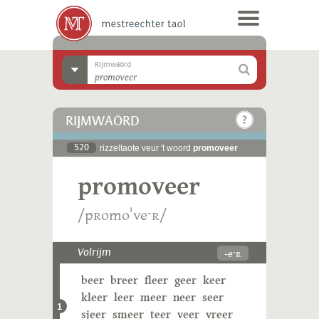
Rijmwäörd
RIJMWÄÖRD
520
rizzeltaote veur 't woord
promoveer
promoveer
/pʀomoˈveˑʀ/
-eˑʀ
Volrijm
beer
breer
fleer
geer
keer
kleer
leer
meer
neer
seer
1
sjeer
smeer
teer
veer
vreer