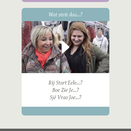
Wat steit dao...?
Rij Start Eele...?
Boe Zie Je...?
Sjé Vrao Joe...?