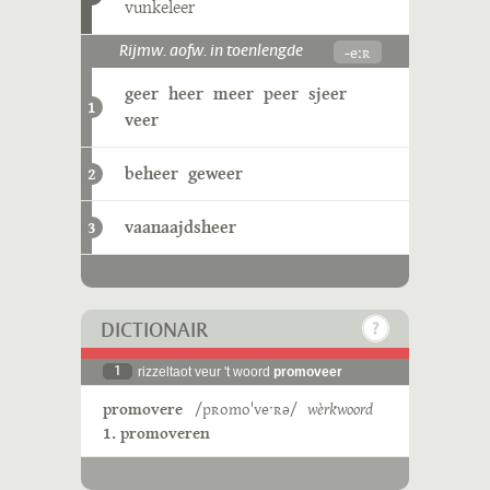
vunkeleer
-eːʀ
Rijmw. aofw. in toenlengde
geer
heer
meer
peer
sjeer
1
veer
beheer
geweer
2
vaanaajdsheer
3
DICTIONAIR
1
rizzeltaot veur 't woord
promoveer
promovere
/pʀomoˈveˑʀə/
wèrkwoord
1. promoveren