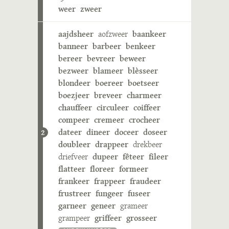
weer
zweer
aajdsheer
aofzweer
baankeer
banneer
barbeer
benkeer
bereer
bevreer
beweer
bezweer
blameer
blèsseer
blondeer
boereer
boetseer
boezjeer
breveer
charmeer
chauffeer
circuleer
coiffeer
compeer
cremeer
crocheer
dateer
dineer
doceer
doseer
2
doubleer
drappeer
drekbeer
driefveer
dupeer
fêteer
fileer
flatteer
floreer
formeer
frankeer
frappeer
fraudeer
frustreer
fungeer
fuseer
garneer
geneer
grameer
grampeer
griffeer
grosseer