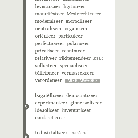
leveranceer
ligitimeer
mannifèsteer
Mestreechteneer
moderniseer
moraoliseer
neutraliseer
organiseer
oriënteer
particuleer
perfectioneer
polariseer
privatiseer
reanimeer
relativeer
rikkemendeer
RTL4
solliciteer
speciaoliseer
tèllefoneer
vermassekreer
verordeneer
MIE RIJMWÄÖRD
bagatèlliseer
democratiseer
experimenteer
ginneraoliseer
5
ideaoliseer
inventariseer
oonderoffeceer
industrialiseer
maréchal-
6