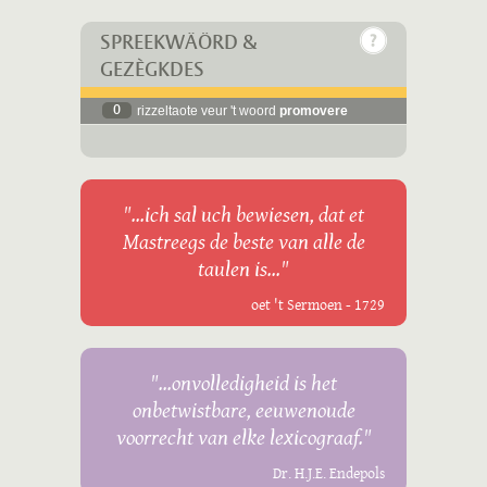
SPREEKWÄÖRD &
GEZÈGKDES
0
rizzeltaote veur 't woord
promovere
"...ich sal uch bewiesen, dat et
Mastreegs de beste van alle de
taulen is..."
oet 't Sermoen - 1729
"...onvolledigheid is het
onbetwistbare, eeuwenoude
voorrecht van elke lexicograaf."
Dr. H.J.E. Endepols