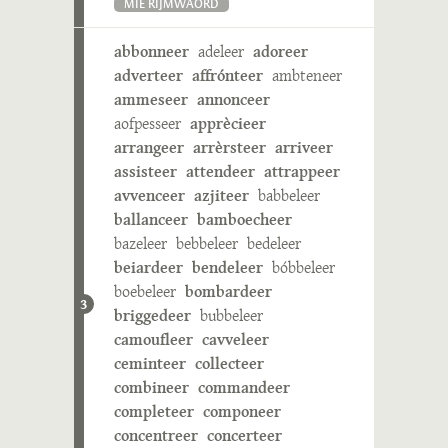
MIE RIJMWÄÖRD
abbonneer
adeleer
adoreer
adverteer
affrónteer
ambteneer
ammeseer
annonceer
aofpesseer
apprècieer
arrangeer
arrèrsteer
arriveer
assisteer
attendeer
attrappeer
avvenceer
azjiteer
babbeleer
ballanceer
bamboecheer
bazeleer
bebbeleer
bedeleer
beiardeer
bendeleer
bóbbeleer
boebeleer
bombardeer
3
briggedeer
bubbeleer
camoufleer
cavveleer
ceminteer
collecteer
combineer
commandeer
completeer
componeer
concentreer
concerteer