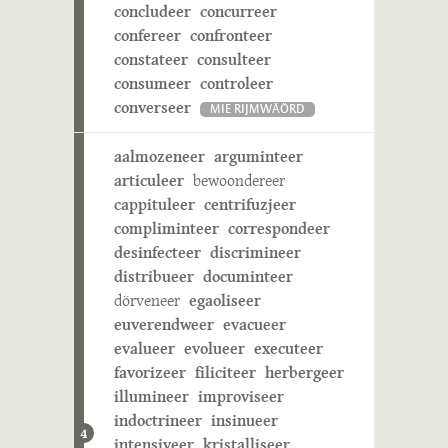
concludeer
concurreer
confereer
confronteer
constateer
consulteer
consumeer
controleer
converseer
MIE RIJMWÄÖRD
aalmozeneer
arguminteer
articuleer
bewoondereer
cappituleer
centrifuzjeer
compliminteer
correspondeer
desinfecteer
discrimineer
distribueer
documinteer
dörveneer
egaoliseer
euverendweer
evacueer
evalueer
evolueer
executeer
favorizeer
filiciteer
herbergeer
illumineer
improviseer
indoctrineer
insinueer
4
intensiveer
kristalliseer