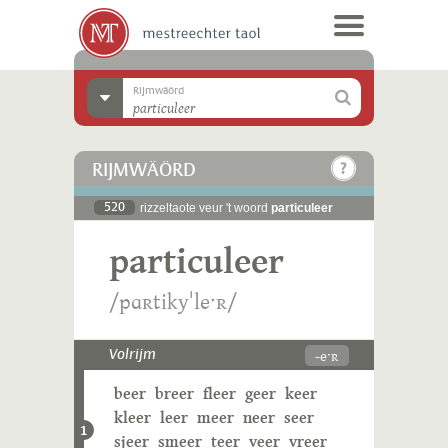
Rijmwäörd
RIJMWÄÖRD
520
rizzeltaote veur 't woord
particuleer
particuleer
/pɑʀtikyˈleˑʀ/
-eˑʀ
Volrijm
beer
breer
fleer
geer
keer
kleer
leer
meer
neer
seer
1
sjeer
smeer
teer
veer
vreer