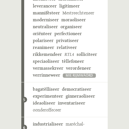
leveranceer
ligitimeer
mannifèsteer
Mestreechteneer
moderniseer
moraoliseer
neutraliseer
organiseer
oriënteer
perfectioneer
polariseer
privatiseer
reanimeer
relativeer
rikkemendeer
RTL4
solliciteer
speciaoliseer
tèllefoneer
vermassekreer
verordeneer
verrinneweer
MIE RIJMWÄÖRD
bagatèlliseer
democratiseer
experimenteer
ginneraoliseer
5
ideaoliseer
inventariseer
oonderoffeceer
industrialiseer
maréchal-
6