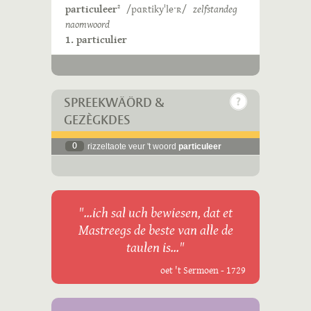
particuleer
/pɑʀtikyˈleˑʀ/
zelfstandeg
2
naomwoord
1. particulier
SPREEKWÄÖRD &
GEZÈGKDES
0
rizzeltaote veur 't woord
particuleer
"...ich sal uch bewiesen, dat et
Mastreegs de beste van alle de
taulen is..."
oet 't Sermoen - 1729