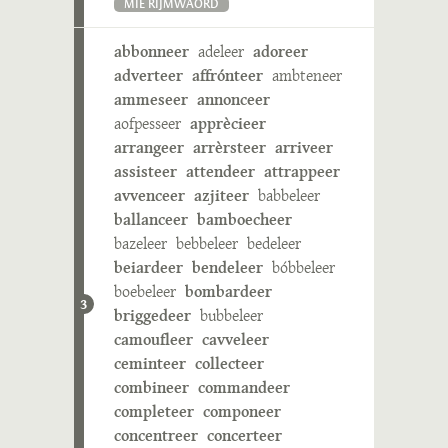
MIE RIJMWÄÖRD
abbonneer
adeleer
adoreer
adverteer
affrónteer
ambteneer
ammeseer
annonceer
aofpesseer
apprècieer
arrangeer
arrèrsteer
arriveer
assisteer
attendeer
attrappeer
avvenceer
azjiteer
babbeleer
ballanceer
bamboecheer
bazeleer
bebbeleer
bedeleer
beiardeer
bendeleer
bóbbeleer
boebeleer
bombardeer
3
briggedeer
bubbeleer
camoufleer
cavveleer
ceminteer
collecteer
combineer
commandeer
completeer
componeer
concentreer
concerteer