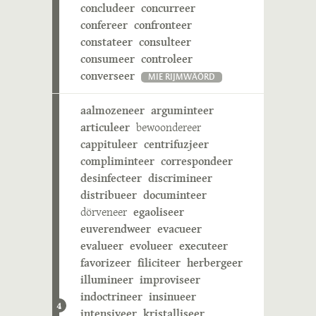
concludeer
concurreer
confereer
confronteer
constateer
consulteer
consumeer
controleer
converseer
MIE RIJMWÄÖRD
aalmozeneer
arguminteer
articuleer
bewoondereer
cappituleer
centrifuzjeer
compliminteer
correspondeer
desinfecteer
discrimineer
distribueer
documinteer
dörveneer
egaoliseer
euverendweer
evacueer
evalueer
evolueer
executeer
favorizeer
filiciteer
herbergeer
illumineer
improviseer
indoctrineer
insinueer
4
intensiveer
kristalliseer