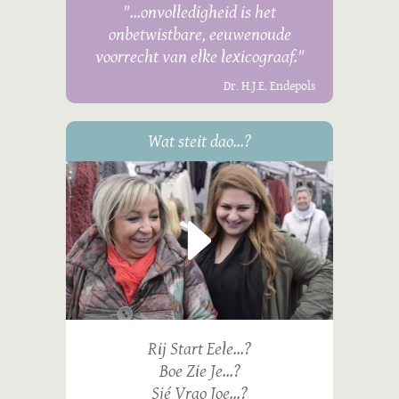
"...onvolledigheid is het
onbetwistbare, eeuwenoude
voorrecht van elke lexicograaf."
Dr. H.J.E. Endepols
Wat steit dao...?
Rij Start Eele...?
Boe Zie Je...?
Sjé Vrao Joe...?