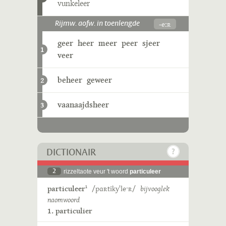
vunkeleer
-eːʀ
Rijmw. aofw. in toenlengde
geer
heer
meer
peer
sjeer
1
veer
beheer
geweer
2
vaanaajdsheer
3
DICTIONAIR
2
rizzeltaote veur 't woord
particuleer
particuleer
/pɑʀtikyˈleˑʀ/
bijvooglek
1
naomwoord
1. particulier