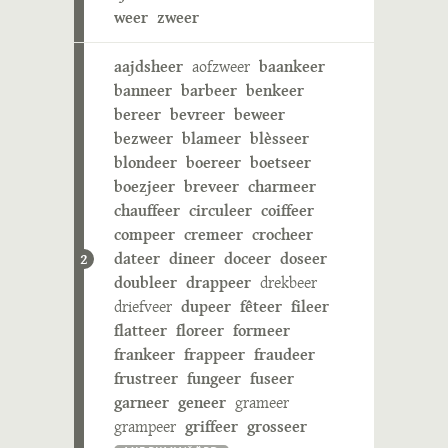
weer
zweer
aajdsheer
aofzweer
baankeer
banneer
barbeer
benkeer
bereer
bevreer
beweer
bezweer
blameer
blèsseer
blondeer
boereer
boetseer
boezjeer
breveer
charmeer
chauffeer
circuleer
coiffeer
compeer
cremeer
crocheer
dateer
dineer
doceer
doseer
2
doubleer
drappeer
drekbeer
driefveer
dupeer
fêteer
fileer
flatteer
floreer
formeer
frankeer
frappeer
fraudeer
frustreer
fungeer
fuseer
garneer
geneer
grameer
grampeer
griffeer
grosseer