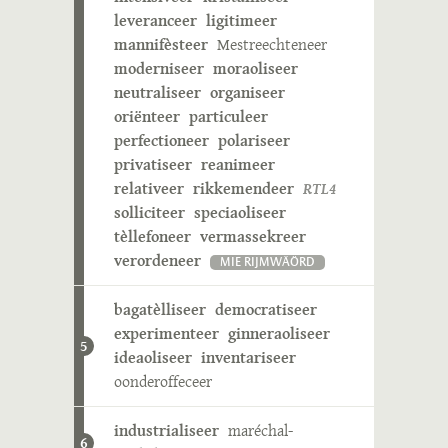
leveranceer
ligitimeer
mannifèsteer
Mestreechteneer
moderniseer
moraoliseer
neutraliseer
organiseer
oriënteer
particuleer
perfectioneer
polariseer
privatiseer
reanimeer
relativeer
rikkemendeer
RTL4
solliciteer
speciaoliseer
tèllefoneer
vermassekreer
verordeneer
MIE RIJMWÄÖRD
bagatèlliseer
democratiseer
experimenteer
ginneraoliseer
5
ideaoliseer
inventariseer
oonderoffeceer
industrialiseer
maréchal-
6