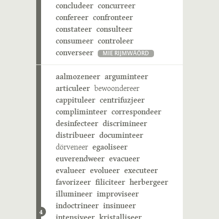
concludeer
concurreer
confereer
confronteer
constateer
consulteer
consumeer
controleer
converseer
MIE RIJMWÄÖRD
aalmozeneer
arguminteer
articuleer
bewoondereer
cappituleer
centrifuzjeer
compliminteer
correspondeer
desinfecteer
discrimineer
distribueer
documinteer
dörveneer
egaoliseer
euverendweer
evacueer
evalueer
evolueer
executeer
favorizeer
filiciteer
herbergeer
illumineer
improviseer
indoctrineer
insinueer
4
intensiveer
kristalliseer