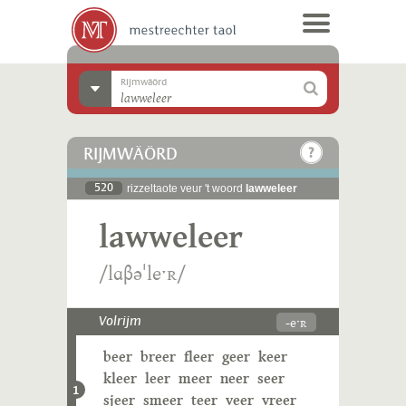
Rijmwäörd
RIJMWÄÖRD
520
rizzeltaote veur 't woord
lawweleer
lawweleer
/lɑβəˈleˑʀ/
-eˑʀ
Volrijm
beer
breer
fleer
geer
keer
kleer
leer
meer
neer
seer
1
sjeer
smeer
teer
veer
vreer