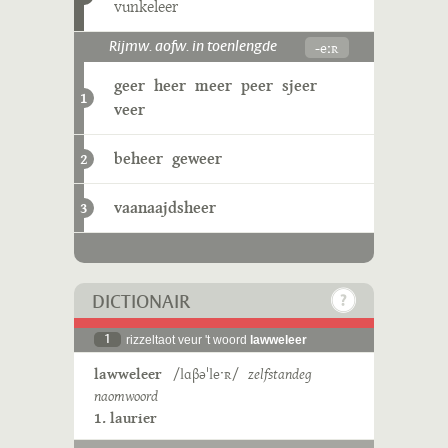
vunkeleer
-eːʀ
Rijmw. aofw. in toenlengde
geer
heer
meer
peer
sjeer
1
veer
beheer
geweer
2
vaanaajdsheer
3
DICTIONAIR
1
rizzeltaot veur 't woord
lawweleer
lawweleer
/lɑβəˈleˑʀ/
zelfstandeg
naomwoord
1. laurier