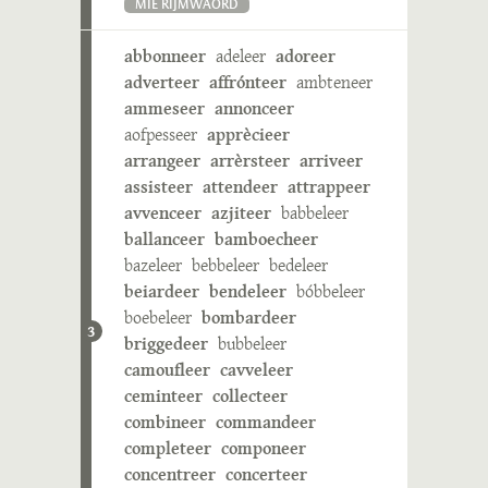
MIE RIJMWÄÖRD
abbonneer
adeleer
adoreer
adverteer
affrónteer
ambteneer
ammeseer
annonceer
aofpesseer
apprècieer
arrangeer
arrèrsteer
arriveer
assisteer
attendeer
attrappeer
avvenceer
azjiteer
babbeleer
ballanceer
bamboecheer
bazeleer
bebbeleer
bedeleer
beiardeer
bendeleer
bóbbeleer
boebeleer
bombardeer
3
briggedeer
bubbeleer
camoufleer
cavveleer
ceminteer
collecteer
combineer
commandeer
completeer
componeer
concentreer
concerteer