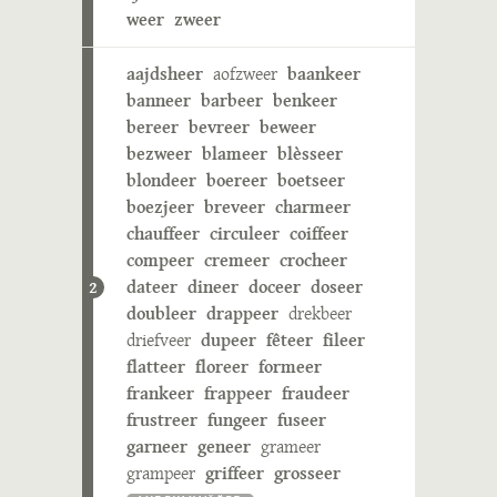
weer
zweer
aajdsheer
aofzweer
baankeer
banneer
barbeer
benkeer
bereer
bevreer
beweer
bezweer
blameer
blèsseer
blondeer
boereer
boetseer
boezjeer
breveer
charmeer
chauffeer
circuleer
coiffeer
compeer
cremeer
crocheer
dateer
dineer
doceer
doseer
2
doubleer
drappeer
drekbeer
driefveer
dupeer
fêteer
fileer
flatteer
floreer
formeer
frankeer
frappeer
fraudeer
frustreer
fungeer
fuseer
garneer
geneer
grameer
grampeer
griffeer
grosseer