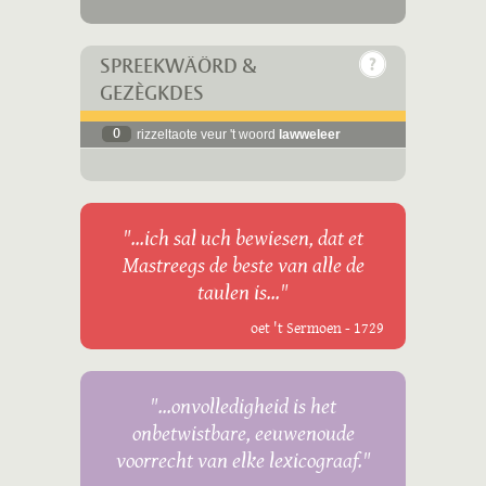
SPREEKWÄÖRD &
GEZÈGKDES
0
rizzeltaote veur 't woord
lawweleer
"...ich sal uch bewiesen, dat et
Mastreegs de beste van alle de
taulen is..."
oet 't Sermoen - 1729
"...onvolledigheid is het
onbetwistbare, eeuwenoude
voorrecht van elke lexicograaf."