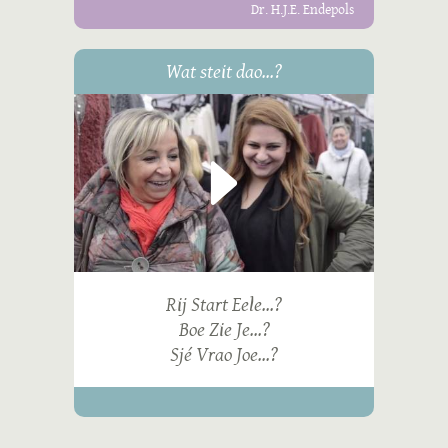
Dr. H.J.E. Endepols
Wat steit dao...?
Rij Start Eele...?
Boe Zie Je...?
Sjé Vrao Joe...?