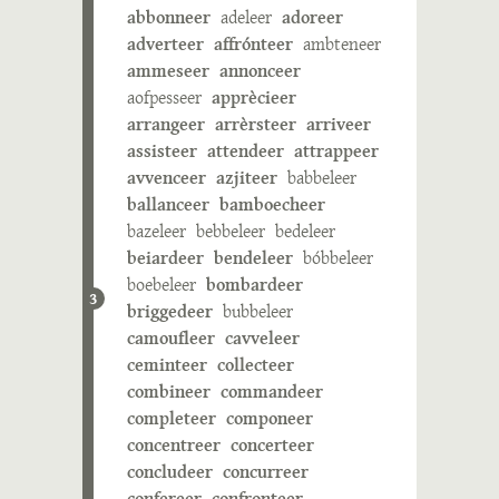
abbonneer
adeleer
adoreer
adverteer
affrónteer
ambteneer
ammeseer
annonceer
aofpesseer
apprècieer
arrangeer
arrèrsteer
arriveer
assisteer
attendeer
attrappeer
avvenceer
azjiteer
babbeleer
ballanceer
bamboecheer
bazeleer
bebbeleer
bedeleer
beiardeer
bendeleer
bóbbeleer
boebeleer
bombardeer
3
briggedeer
bubbeleer
camoufleer
cavveleer
ceminteer
collecteer
combineer
commandeer
completeer
componeer
concentreer
concerteer
concludeer
concurreer
confereer
confronteer