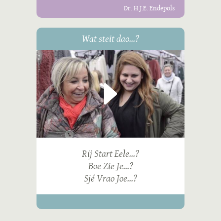
Dr. H.J.E. Endepols
Wat steit dao...?
Rij Start Eele...?
Boe Zie Je...?
Sjé Vrao Joe...?