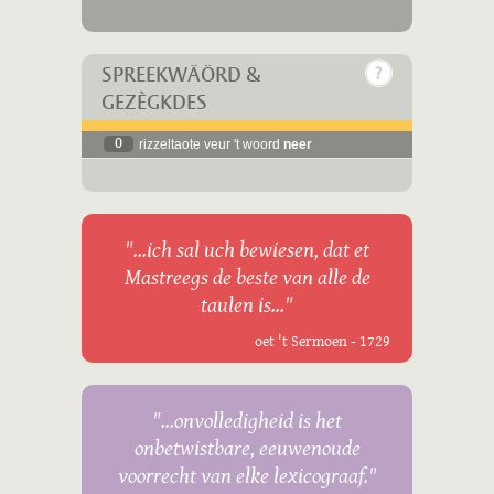
SPREEKWÄÖRD &
GEZÈGKDES
0
rizzeltaote veur 't woord
neer
"...ich sal uch bewiesen, dat et
Mastreegs de beste van alle de
taulen is..."
oet 't Sermoen - 1729
"...onvolledigheid is het
onbetwistbare, eeuwenoude
voorrecht van elke lexicograaf."