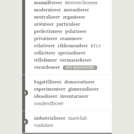
mannifèsteer
Mestreechteneer
moderniseer
moraoliseer
neutraliseer
organiseer
oriënteer
particuleer
perfectioneer
polariseer
privatiseer
reanimeer
relativeer
rikkemendeer
RTL4
solliciteer
speciaoliseer
tèllefoneer
vermassekreer
verordeneer
MIE RIJMWÄÖRD
bagatèlliseer
democratiseer
experimenteer
ginneraoliseer
5
ideaoliseer
inventariseer
oonderoffeceer
industrialiseer
maréchal-
6
vunkeleer