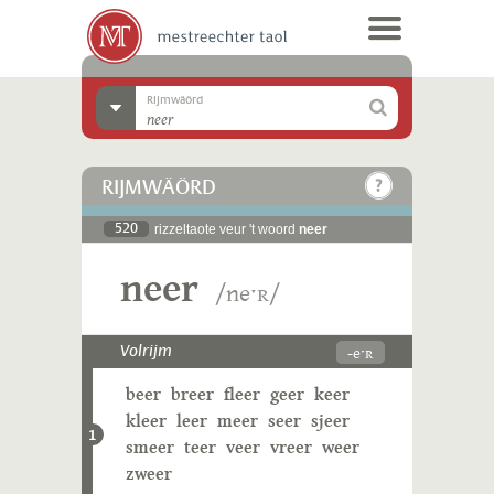
Rijmwäörd
RIJMWÄÖRD
520
rizzeltaote veur 't woord
neer
neer
/neˑʀ/
-eˑʀ
Volrijm
beer
breer
fleer
geer
keer
kleer
leer
meer
seer
sjeer
1
smeer
teer
veer
vreer
weer
zweer