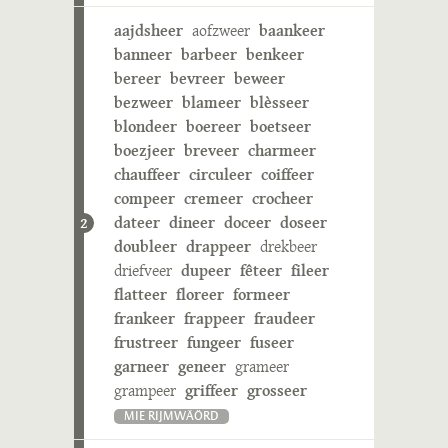
aajdsheer
aofzweer
baankeer
banneer
barbeer
benkeer
bereer
bevreer
beweer
bezweer
blameer
blèsseer
blondeer
boereer
boetseer
boezjeer
breveer
charmeer
chauffeer
circuleer
coiffeer
compeer
cremeer
crocheer
dateer
dineer
doceer
doseer
2
doubleer
drappeer
drekbeer
driefveer
dupeer
fêteer
fileer
flatteer
floreer
formeer
frankeer
frappeer
fraudeer
frustreer
fungeer
fuseer
garneer
geneer
grameer
grampeer
griffeer
grosseer
MIE RIJMWÄÖRD