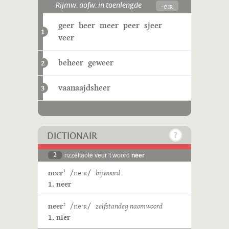
-eːʀ
Rijmw. aofw. in toenlengde
geer
heer
meer
peer
sjeer
1
veer
beheer
geweer
2
vaanaajdsheer
3
DICTIONAIR
2
rizzeltaote veur 't woord
neer
neer
/neˑʀ/
bijwoord
1
1. neer
neer
/neˑʀ/
zelfstandeg naomwoord
2
1. nier