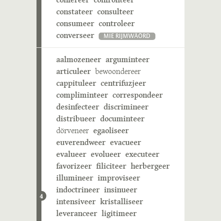
constateer
consulteer
consumeer
controleer
converseer
MIE RIJMWÄÖRD
aalmozeneer
arguminteer
articuleer
bewoondereer
cappituleer
centrifuzjeer
compliminteer
correspondeer
desinfecteer
discrimineer
distribueer
documinteer
dörveneer
egaoliseer
euverendweer
evacueer
evalueer
evolueer
executeer
favorizeer
filiciteer
herbergeer
illumineer
improviseer
indoctrineer
insinueer
4
intensiveer
kristalliseer
leveranceer
ligitimeer