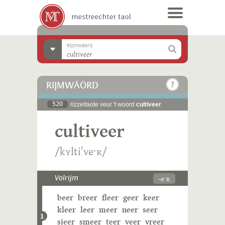
Rijmwäörd
RIJMWÄÖRD
520
rizzeltaote veur 't woord
cultiveer
cultiveer
/kʏltiˈveˑʀ/
-eˑʀ
Volrijm
beer
breer
fleer
geer
keer
kleer
leer
meer
neer
seer
1
sjeer
smeer
teer
veer
vreer