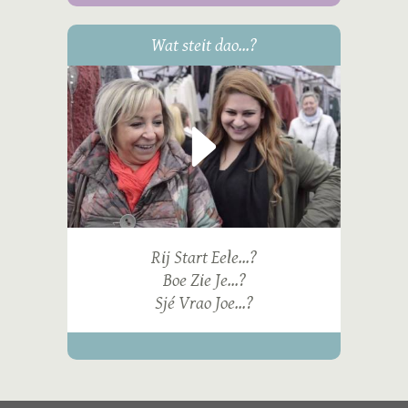
Wat steit dao...?
Rij Start Eele...?
Boe Zie Je...?
Sjé Vrao Joe...?