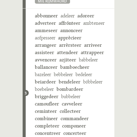
MIE RIJMWÄÖRD
abbonneer
adeleer
adoreer
adverteer
affrónteer
ambteneer
ammeseer
annonceer
aofpesseer
apprècieer
arrangeer
arrèrsteer
arriveer
assisteer
attendeer
attrappeer
avvenceer
azjiteer
babbeleer
ballanceer
bamboecheer
bazeleer
bebbeleer
bedeleer
beiardeer
bendeleer
bóbbeleer
boebeleer
bombardeer
3
briggedeer
bubbeleer
camoufleer
cavveleer
ceminteer
collecteer
combineer
commandeer
completeer
componeer
concentreer
concerteer