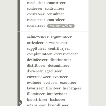
concludeer
concurreer
confereer
confronteer
constateer
consulteer
consumeer
controleer
converseer
MIE RIJMWÄÖRD
aalmozeneer
arguminteer
articuleer
bewoondereer
cappituleer
centrifuzjeer
compliminteer
correspondeer
desinfecteer
discrimineer
distribueer
documinteer
dörveneer
egaoliseer
euverendweer
evacueer
evalueer
evolueer
executeer
favorizeer
filiciteer
herbergeer
illumineer
improviseer
indoctrineer
insinueer
4
intensiveer
kristalliseer