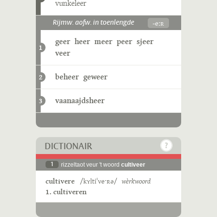
vunkeleer
-eːʀ
Rijmw. aofw. in toenlengde
geer
heer
meer
peer
sjeer
1
veer
beheer
geweer
2
vaanaajdsheer
3
DICTIONAIR
1
rizzeltaot veur 't woord
cultiveer
cultivere
/kʏltiˈveˑʀə/
wèrkwoord
1. cultiveren