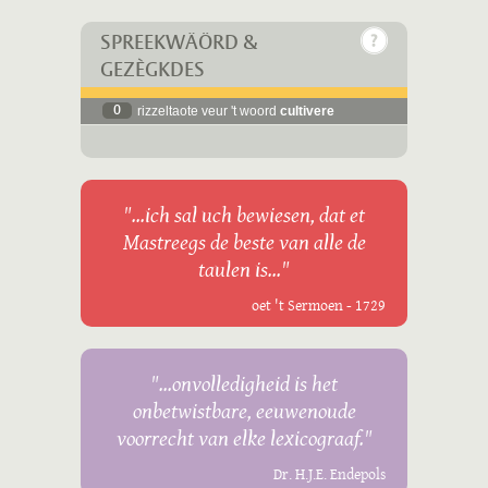
SPREEKWÄÖRD &
GEZÈGKDES
0
rizzeltaote veur 't woord
cultivere
"...ich sal uch bewiesen, dat et
Mastreegs de beste van alle de
taulen is..."
oet 't Sermoen - 1729
"...onvolledigheid is het
onbetwistbare, eeuwenoude
voorrecht van elke lexicograaf."
Dr. H.J.E. Endepols