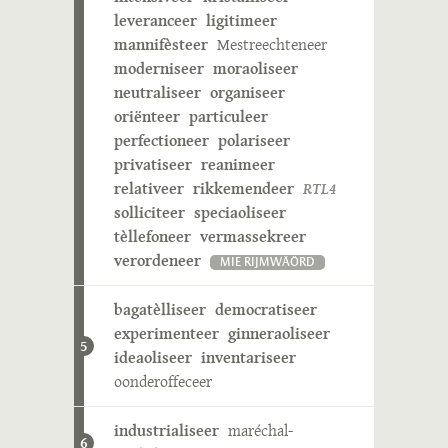
leveranceer
ligitimeer
mannifèsteer
Mestreechteneer
moderniseer
moraoliseer
neutraliseer
organiseer
oriënteer
particuleer
perfectioneer
polariseer
privatiseer
reanimeer
relativeer
rikkemendeer
RTL4
solliciteer
speciaoliseer
tèllefoneer
vermassekreer
verordeneer
MIE RIJMWÄÖRD
bagatèlliseer
democratiseer
experimenteer
ginneraoliseer
5
ideaoliseer
inventariseer
oonderoffeceer
industrialiseer
maréchal-
6