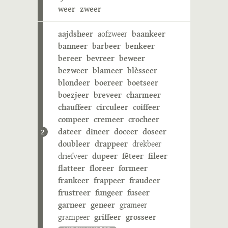
weer
zweer
aajdsheer
aofzweer
baankeer
banneer
barbeer
benkeer
bereer
bevreer
beweer
bezweer
blameer
blèsseer
blondeer
boereer
boetseer
boezjeer
breveer
charmeer
chauffeer
circuleer
coiffeer
compeer
cremeer
crocheer
dateer
dineer
doceer
doseer
2
doubleer
drappeer
drekbeer
driefveer
dupeer
fêteer
fileer
flatteer
floreer
formeer
frankeer
frappeer
fraudeer
frustreer
fungeer
fuseer
garneer
geneer
grameer
grampeer
griffeer
grosseer