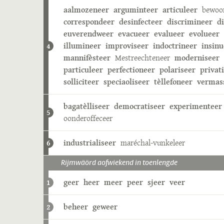
aalmozeneer
arguminteer
articuleer
bewoo
correspondeer
desinfecteer
discrimineer
d
euverendweer
evacueer
evalueer
evolueer
illumineer
improviseer
indoctrineer
insinu
4
mannifèsteer
Mestreechteneer
moderniseer
particuleer
perfectioneer
polariseer
privat
solliciteer
speciaoliseer
tèllefoneer
vermas
bagatèlliseer
democratiseer
experimenteer
5
oonderoffeceer
industrialiseer
maréchal-vunkeleer
6
Rijmwäörd aofwiekend in toenlengde
geer
heer
meer
peer
sjeer
veer
1
beheer
geweer
2