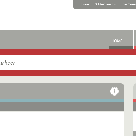
Home
't Mestreechs
De Gram
HOME