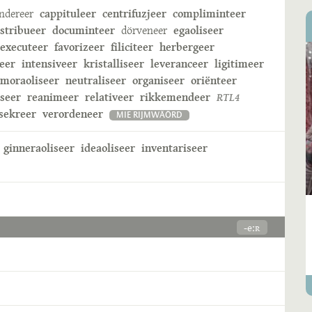
ndereer
cappituleer
centrifuzjeer
compliminteer
istribueer
documinteer
dörveneer
egaoliseer
executeer
favorizeer
filiciteer
herbergeer
eer
intensiveer
kristalliseer
leveranceer
ligitimeer
moraoliseer
neutraliseer
organiseer
oriënteer
iseer
reanimeer
relativeer
rikkemendeer
RTL4
sekreer
verordeneer
MIE RIJMWÄÖRD
ginneraoliseer
ideaoliseer
inventariseer
-eːʀ