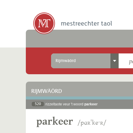
Rijmwäörd
RIJMWÄÖRD
520
rizzeltaote veur 't woord
parkeer
parkeer
/pɑʀˈkeˑʀ/