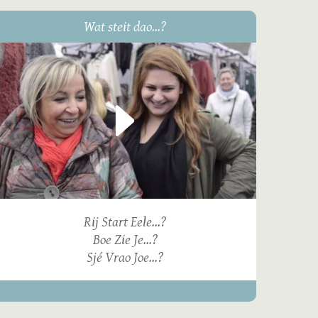
Wat steit dao...?
Rij Start Eele...?
Boe Zie Je...?
Sjé Vrao Joe...?