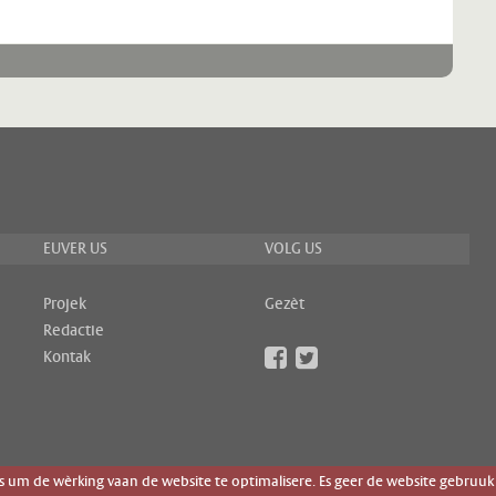
EUVER US
VOLG US
Projek
Gezèt
Redactie
Kontak
um de wèrking vaan de website te optimalisere. Es geer de website gebruuk 