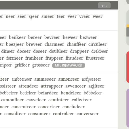
-eˑʀ
er
neer
seer
sjeer
smeer
teer
veer
vreer
weer
eer
benkeer
bereer
bevreer
beweer
bezweer
er
boezjeer
breveer
charmeer
chauffeer
circuleer
dineer
doceer
doseer
doubleer
drappeer
drekbeer
er
formeer
frankeer
frappeer
fraudeer
frustreer
ampeer
griffeer
grosseer
MIE RIJMWÄÖRD
nteer
ambteneer
ammeseer
annonceer
aofpesseer
ssisteer
attendeer
attrappeer
avvenceer
azjiteer
bebbeleer
bedeleer
beiardeer
bendeleer
bóbbeleer
camoufleer
cavveleer
ceminteer
collecteer
neer
concentreer
concerteer
concludeer
r
consulteer
consumeer
controleer
converseer