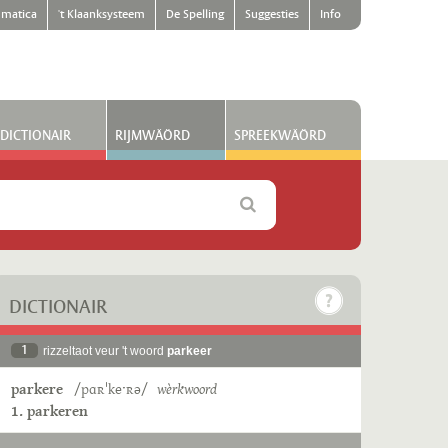
matica
't Klaanksysteem
De Spelling
Suggesties
Info
DICTIONAIR
RIJMWÄÖRD
SPREEKWÄÖRD
DICTIONAIR
1
rizzeltaot veur 't woord
parkeer
parkere
/pɑʀˈkeˑʀə/
wèrkwoord
1. parkeren