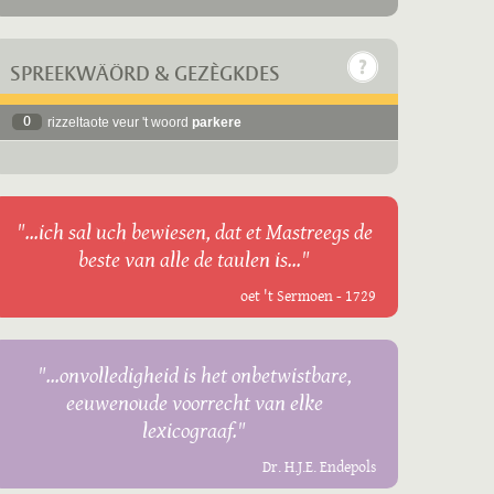
SPREEKWÄÖRD & GEZÈGKDES
0
rizzeltaote veur 't woord
parkere
"...ich sal uch bewiesen, dat et Mastreegs de
beste van alle de taulen is..."
oet 't Sermoen - 1729
"...onvolledigheid is het onbetwistbare,
eeuwenoude voorrecht van elke
lexicograaf."
Dr. H.J.E. Endepols