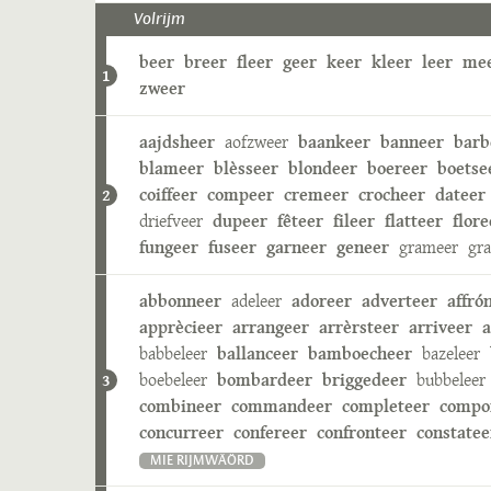
Volrijm
beer
breer
fleer
geer
keer
kleer
leer
me
1
zweer
aajdsheer
aofzweer
baankeer
banneer
barb
blameer
blèsseer
blondeer
boereer
boetse
coiffeer
compeer
cremeer
crocheer
dateer
2
driefveer
dupeer
fêteer
fileer
flatteer
flore
fungeer
fuseer
garneer
geneer
grameer
gr
abbonneer
adeleer
adoreer
adverteer
affró
apprècieer
arrangeer
arrèrsteer
arriveer
a
babbeleer
ballanceer
bamboecheer
bazeleer
boebeleer
bombardeer
briggedeer
bubbeleer
3
combineer
commandeer
completeer
compo
concurreer
confereer
confronteer
constatee
MIE RIJMWÄÖRD