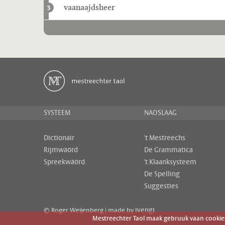
vaanaajdsheer
3
SYSTEEM
NAOSLAAG
Dictionair
't Mestreechs
Rijmwäörd
De Grammatica
Spreekwäörd
't Klaanksysteem
De Spelling
Suggesties
ivengi
© Roger Weijenberg | made by
Mestreechter Taol maak gebruuk vaan cookies 