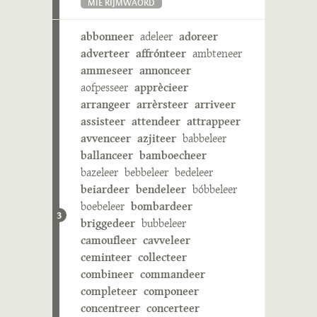
MIE RIJMWÄÖRD
abbonneer
adeleer
adoreer
adverteer
affrónteer
ambteneer
ammeseer
annonceer
aofpesseer
apprècieer
arrangeer
arrèrsteer
arriveer
assisteer
attendeer
attrappeer
avvenceer
azjiteer
babbeleer
ballanceer
bamboecheer
bazeleer
bebbeleer
bedeleer
beiardeer
bendeleer
bóbbeleer
boebeleer
bombardeer
3
briggedeer
bubbeleer
camoufleer
cavveleer
ceminteer
collecteer
combineer
commandeer
completeer
componeer
concentreer
concerteer