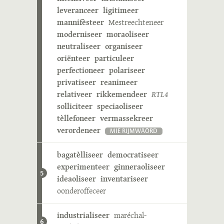
leveranceer
ligitimeer
mannifèsteer
Mestreechteneer
moderniseer
moraoliseer
neutraliseer
organiseer
oriënteer
particuleer
perfectioneer
polariseer
privatiseer
reanimeer
relativeer
rikkemendeer
RTL4
solliciteer
speciaoliseer
tèllefoneer
vermassekreer
verordeneer
MIE RIJMWÄÖRD
bagatèlliseer
democratiseer
experimenteer
ginneraoliseer
5
ideaoliseer
inventariseer
oonderoffeceer
industrialiseer
maréchal-
6