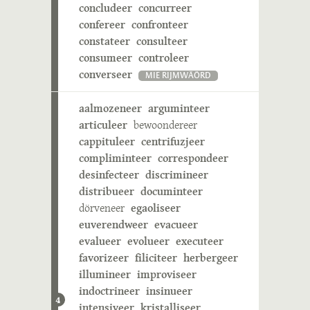
concludeer
concurreer
confereer
confronteer
constateer
consulteer
consumeer
controleer
converseer
MIE RIJMWÄÖRD
aalmozeneer
arguminteer
articuleer
bewoondereer
cappituleer
centrifuzjeer
compliminteer
correspondeer
desinfecteer
discrimineer
distribueer
documinteer
dörveneer
egaoliseer
euverendweer
evacueer
evalueer
evolueer
executeer
favorizeer
filiciteer
herbergeer
illumineer
improviseer
indoctrineer
insinueer
4
intensiveer
kristalliseer