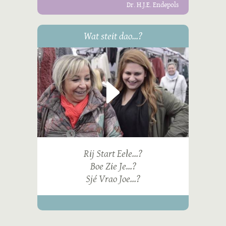
Dr. H.J.E. Endepols
Wat steit dao...?
Rij Start Eele...?
Boe Zie Je...?
Sjé Vrao Joe...?