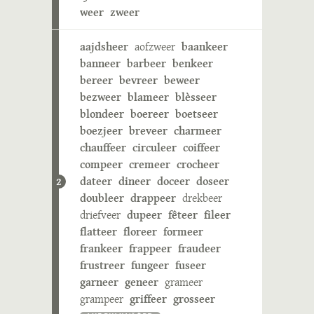
weer
zweer
aajdsheer
aofzweer
baankeer
banneer
barbeer
benkeer
bereer
bevreer
beweer
bezweer
blameer
blèsseer
blondeer
boereer
boetseer
boezjeer
breveer
charmeer
chauffeer
circuleer
coiffeer
compeer
cremeer
crocheer
dateer
dineer
doceer
doseer
2
doubleer
drappeer
drekbeer
driefveer
dupeer
fêteer
fileer
flatteer
floreer
formeer
frankeer
frappeer
fraudeer
frustreer
fungeer
fuseer
garneer
geneer
grameer
grampeer
griffeer
grosseer