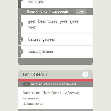
vunkeleer
-eːʀ
Rijmw. aofw. in toenlengde
geer
heer
meer
peer
sjeer
1
veer
beheer
geweer
2
vaanaajdsheer
3
DICTIONAIR
1
rizzeltaot veur 't woord
kameneer
kameneer
/kaməˈneˑʀ/
zelfstandeg
naomwoord
1. kamenier