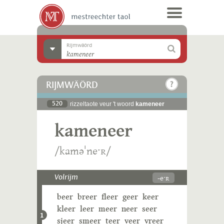
Rijmwäörd
RIJMWÄÖRD
520
rizzeltaote veur 't woord
kameneer
kameneer
/kaməˈneˑʀ/
-eˑʀ
Volrijm
beer
breer
fleer
geer
keer
kleer
leer
meer
neer
seer
1
sjeer
smeer
teer
veer
vreer