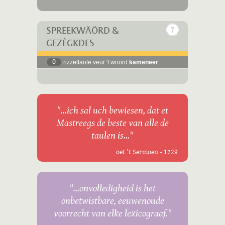
SPREEKWÄÖRD &
GEZÈGKDES
0
rizzeltaote veur 't woord
kameneer
"...ich sal uch bewiesen, dat et
Mastreegs de beste van alle de
taulen is..."
oet 't Sermoen - 1729
"...onvolledigheid is het
onbetwistbare, eeuwenoude
voorrecht van elke lexicograaf."