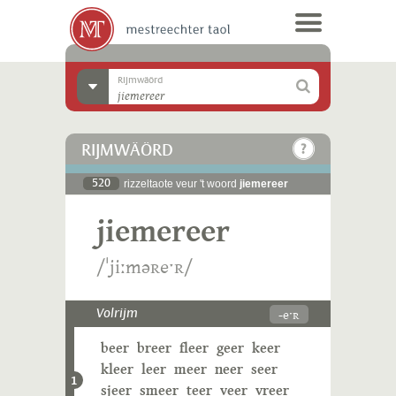
Rijmwäörd
RIJMWÄÖRD
520
rizzeltaote veur 't woord
jiemereer
jiemereer
/ˈjiːməʀeˑʀ/
-eˑʀ
Volrijm
beer
breer
fleer
geer
keer
kleer
leer
meer
neer
seer
1
sjeer
smeer
teer
veer
vreer