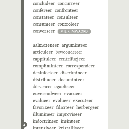
concludeer
concurreer
confereer
confronteer
constateer
consulteer
consumeer
controleer
converseer
MIE RIJMWÄÖRD
aalmozeneer
arguminteer
articuleer
bewoondereer
cappituleer
centrifuzjeer
compliminteer
correspondeer
desinfecteer
discrimineer
distribueer
documinteer
dörveneer
egaoliseer
euverendweer
evacueer
evalueer
evolueer
executeer
favorizeer
filiciteer
herbergeer
illumineer
improviseer
indoctrineer
insinueer
4
intensiveer
kristalliseer