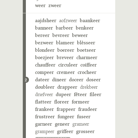
weer
zweer
aajdsheer
aofzweer
baankeer
banneer
barbeer
benkeer
bereer
bevreer
beweer
bezweer
blameer
blèsseer
blondeer
boereer
boetseer
boezjeer
breveer
charmeer
chauffeer
circuleer
coiffeer
compeer
cremeer
crocheer
dateer
dineer
doceer
doseer
2
doubleer
drappeer
drekbeer
driefveer
dupeer
fêteer
fileer
flatteer
floreer
formeer
frankeer
frappeer
fraudeer
frustreer
fungeer
fuseer
garneer
geneer
grameer
grampeer
griffeer
grosseer