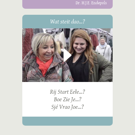
Dr. H.J.E. Endepols
Wat steit dao...?
Rij Start Eele...?
Boe Zie Je...?
Sjé Vrao Joe...?