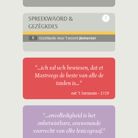
SPREEKWÄÖRD &
GEZÈGKDES
0
rizzeltaote veur 't woord
jiemereer
"...ich sal uch bewiesen, dat et
Mastreegs de beste van alle de
taulen is..."
oet 't Sermoen - 1729
"...onvolledigheid is het
onbetwistbare, eeuwenoude
voorrecht van elke lexicograaf."