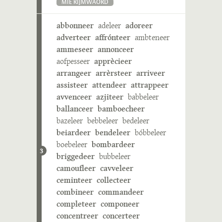
MIE RIJMWÄÖRD
abbonneer
adeleer
adoreer
adverteer
affrónteer
ambteneer
ammeseer
annonceer
aofpesseer
apprècieer
arrangeer
arrèrsteer
arriveer
assisteer
attendeer
attrappeer
avvenceer
azjiteer
babbeleer
ballanceer
bamboecheer
bazeleer
bebbeleer
bedeleer
beiardeer
bendeleer
bóbbeleer
boebeleer
bombardeer
3
briggedeer
bubbeleer
camoufleer
cavveleer
ceminteer
collecteer
combineer
commandeer
completeer
componeer
concentreer
concerteer