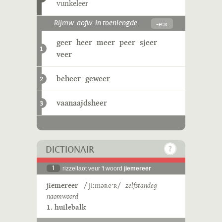
vunkeleer
-eːʀ
Rijmw. aofw. in toenlengde
geer
heer
meer
peer
sjeer
1
veer
beheer
geweer
2
vaanaajdsheer
3
DICTIONAIR
1
rizzeltaot veur 't woord
jiemereer
jiemereer
/ˈjiːməʀeˑʀ/
zelfstandeg
naomwoord
1. huilebalk