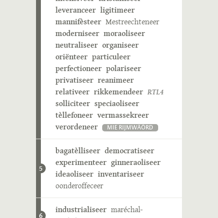
leveranceer
ligitimeer
mannifèsteer
Mestreechteneer
moderniseer
moraoliseer
neutraliseer
organiseer
oriënteer
particuleer
perfectioneer
polariseer
privatiseer
reanimeer
relativeer
rikkemendeer
RTL4
solliciteer
speciaoliseer
tèllefoneer
vermassekreer
verordeneer
MIE RIJMWÄÖRD
bagatèlliseer
democratiseer
experimenteer
ginneraoliseer
5
ideaoliseer
inventariseer
oonderoffeceer
industrialiseer
maréchal-
6