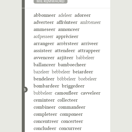
MIE RIJMWÄÖRD
abbonneer
adeleer
adoreer
adverteer
affrónteer
ambteneer
ammeseer
annonceer
aofpesseer
apprècieer
arrangeer
arrèrsteer
arriveer
assisteer
attendeer
attrappeer
avvenceer
azjiteer
babbeleer
ballanceer
bamboecheer
bazeleer
bebbeleer
beiardeer
bendeleer
bóbbeleer
boebeleer
bombardeer
briggedeer
3
bubbeleer
camoufleer
cavveleer
ceminteer
collecteer
combineer
commandeer
completeer
componeer
concentreer
concerteer
concludeer
concurreer