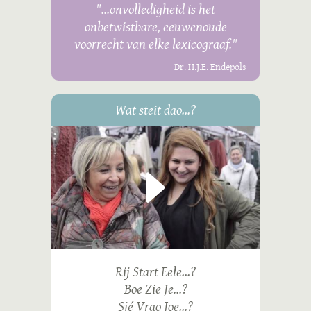
"...onvolledigheid is het
onbetwistbare, eeuwenoude
voorrecht van elke lexicograaf."
Dr. H.J.E. Endepols
Wat steit dao...?
Rij Start Eele...?
Boe Zie Je...?
Sjé Vrao Joe...?