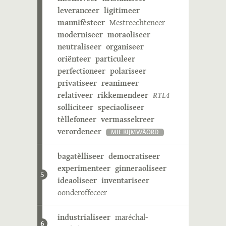
leveranceer
ligitimeer
mannifèsteer
Mestreechteneer
moderniseer
moraoliseer
neutraliseer
organiseer
oriënteer
particuleer
perfectioneer
polariseer
privatiseer
reanimeer
relativeer
rikkemendeer
RTL4
solliciteer
speciaoliseer
tèllefoneer
vermassekreer
verordeneer
MIE RIJMWÄÖRD
bagatèlliseer
democratiseer
experimenteer
ginneraoliseer
5
ideaoliseer
inventariseer
oonderoffeceer
industrialiseer
maréchal-
6