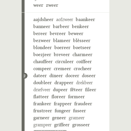
weer
zweer
aajdsheer
aofzweer
baankeer
banneer
barbeer
benkeer
bereer
bevreer
beweer
bezweer
blameer
blèsseer
blondeer
boereer
boetseer
boezjeer
breveer
charmeer
chauffeer
circuleer
coiffeer
compeer
cremeer
crocheer
dateer
dineer
doceer
doseer
2
doubleer
drappeer
drekbeer
driefveer
dupeer
fêteer
fileer
flatteer
floreer
formeer
frankeer
frappeer
fraudeer
frustreer
fungeer
fuseer
garneer
geneer
grameer
grampeer
griffeer
grosseer