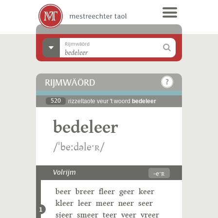
Rijmwäörd
RIJMWÄÖRD
520
rizzeltaote veur 't woord
bedeleer
bedeleer
/ˈbeːdəleˑʀ/
-eˑʀ
Volrijm
beer
breer
fleer
geer
keer
kleer
leer
meer
neer
seer
1
sjeer
smeer
teer
veer
vreer