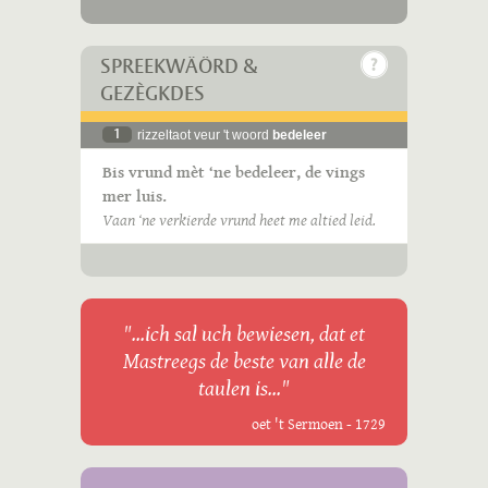
SPREEKWÄÖRD &
GEZÈGKDES
1
rizzeltaot veur 't woord
bedeleer
Bis vrund mèt ‘ne bedeleer, de vings
mer luis.
Vaan ‘ne verkierde vrund heet me altied leid.
"...ich sal uch bewiesen, dat et
Mastreegs de beste van alle de
taulen is..."
oet 't Sermoen - 1729