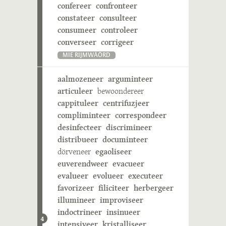
confereer
confronteer
constateer
consulteer
consumeer
controleer
converseer
corrigeer
MIE RIJMWÄÖRD
aalmozeneer
arguminteer
articuleer
bewoondereer
cappituleer
centrifuzjeer
compliminteer
correspondeer
desinfecteer
discrimineer
distribueer
documinteer
dörveneer
egaoliseer
euverendweer
evacueer
evalueer
evolueer
executeer
favorizeer
filiciteer
herbergeer
illumineer
improviseer
indoctrineer
insinueer
4
intensiveer
kristalliseer