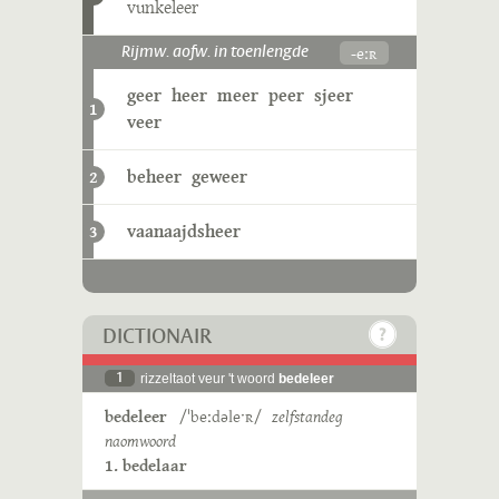
vunkeleer
-eːʀ
Rijmw. aofw. in toenlengde
geer
heer
meer
peer
sjeer
1
veer
beheer
geweer
2
vaanaajdsheer
3
DICTIONAIR
1
rizzeltaot veur 't woord
bedeleer
bedeleer
/ˈbeːdəleˑʀ/
zelfstandeg
naomwoord
1. bedelaar