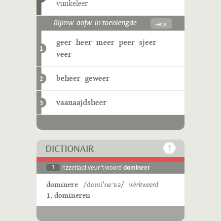
vunkeleer
-eːʀ
Rijmw. aofw. in toenlengde
geer
heer
meer
peer
sjeer
1
veer
beheer
geweer
2
vaanaajdsheer
3
DICTIONAIR
1
rizzeltaot veur 't woord
domineer
dominere
/domiˈneˑʀə/
wèrkwoord
1. domineren