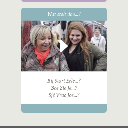
Wat steit dao...?
Rij Start Eele...?
Boe Zie Je...?
Sjé Vrao Joe...?