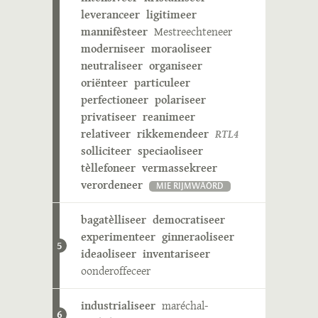
leveranceer
ligitimeer
mannifèsteer
Mestreechteneer
moderniseer
moraoliseer
neutraliseer
organiseer
oriënteer
particuleer
perfectioneer
polariseer
privatiseer
reanimeer
relativeer
rikkemendeer
RTL4
solliciteer
speciaoliseer
tèllefoneer
vermassekreer
verordeneer
MIE RIJMWÄÖRD
bagatèlliseer
democratiseer
experimenteer
ginneraoliseer
5
ideaoliseer
inventariseer
oonderoffeceer
industrialiseer
maréchal-
6