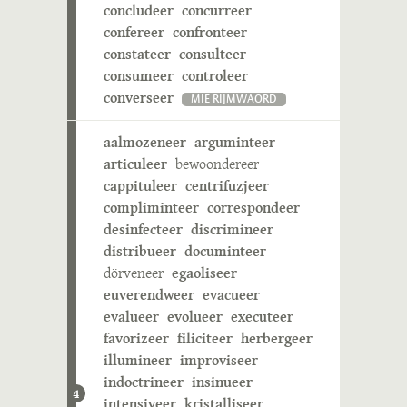
concludeer
concurreer
confereer
confronteer
constateer
consulteer
consumeer
controleer
converseer
MIE RIJMWÄÖRD
aalmozeneer
arguminteer
articuleer
bewoondereer
cappituleer
centrifuzjeer
compliminteer
correspondeer
desinfecteer
discrimineer
distribueer
documinteer
dörveneer
egaoliseer
euverendweer
evacueer
evalueer
evolueer
executeer
favorizeer
filiciteer
herbergeer
illumineer
improviseer
indoctrineer
insinueer
4
intensiveer
kristalliseer