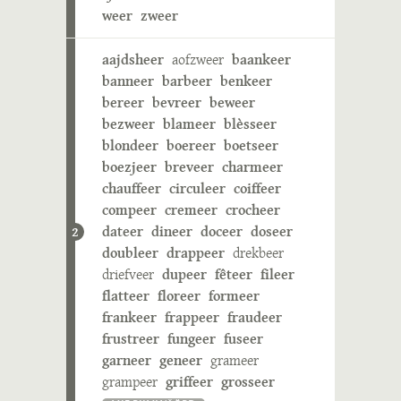
weer
zweer
aajdsheer
aofzweer
baankeer
banneer
barbeer
benkeer
bereer
bevreer
beweer
bezweer
blameer
blèsseer
blondeer
boereer
boetseer
boezjeer
breveer
charmeer
chauffeer
circuleer
coiffeer
compeer
cremeer
crocheer
dateer
dineer
doceer
doseer
2
doubleer
drappeer
drekbeer
driefveer
dupeer
fêteer
fileer
flatteer
floreer
formeer
frankeer
frappeer
fraudeer
frustreer
fungeer
fuseer
garneer
geneer
grameer
grampeer
griffeer
grosseer