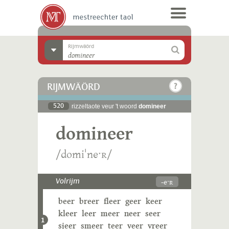
Rijmwäörd
RIJMWÄÖRD
520
rizzeltaote veur 't woord
domineer
domineer
/domiˈneˑʀ/
-eˑʀ
Volrijm
beer
breer
fleer
geer
keer
kleer
leer
meer
neer
seer
1
sjeer
smeer
teer
veer
vreer