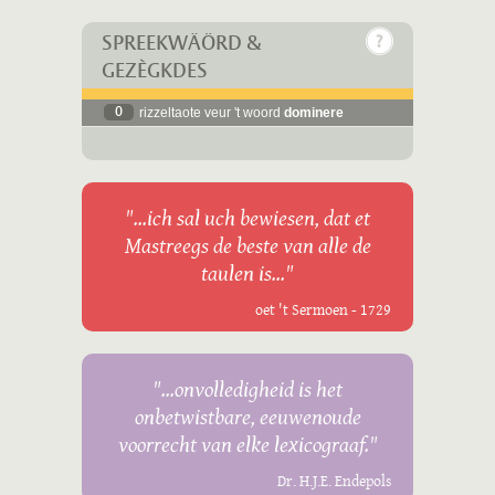
SPREEKWÄÖRD &
GEZÈGKDES
0
rizzeltaote veur 't woord
dominere
"...ich sal uch bewiesen, dat et
Mastreegs de beste van alle de
taulen is..."
oet 't Sermoen - 1729
"...onvolledigheid is het
onbetwistbare, eeuwenoude
voorrecht van elke lexicograaf."
Dr. H.J.E. Endepols