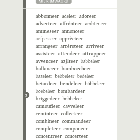
MIE RIJMWÄÖRD
abbonneer
adeleer
adoreer
adverteer
affrónteer
ambteneer
ammeseer
annonceer
aofpesseer
apprècieer
arrangeer
arrèrsteer
arriveer
assisteer
attendeer
attrappeer
avvenceer
azjiteer
babbeleer
ballanceer
bamboecheer
bazeleer
bebbeleer
bedeleer
beiardeer
bendeleer
bóbbeleer
boebeleer
bombardeer
3
briggedeer
bubbeleer
camoufleer
cavveleer
ceminteer
collecteer
combineer
commandeer
completeer
componeer
concentreer
concerteer