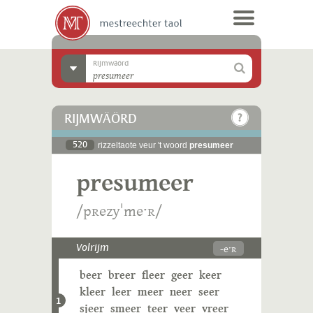
Rijmwäörd
RIJMWÄÖRD
520
rizzeltaote veur 't woord
presumeer
presumeer
/pʀezyˈmeˑʀ/
-eˑʀ
Volrijm
beer
breer
fleer
geer
keer
kleer
leer
meer
neer
seer
1
sjeer
smeer
teer
veer
vreer