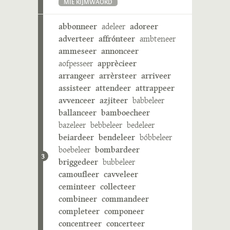
MIE RIJMWÄÖRD
abbonneer
adeleer
adoreer
adverteer
affrónteer
ambteneer
ammeseer
annonceer
aofpesseer
apprècieer
arrangeer
arrèrsteer
arriveer
assisteer
attendeer
attrappeer
avvenceer
azjiteer
babbeleer
ballanceer
bamboecheer
bazeleer
bebbeleer
bedeleer
beiardeer
bendeleer
bóbbeleer
boebeleer
bombardeer
3
briggedeer
bubbeleer
camoufleer
cavveleer
ceminteer
collecteer
combineer
commandeer
completeer
componeer
concentreer
concerteer