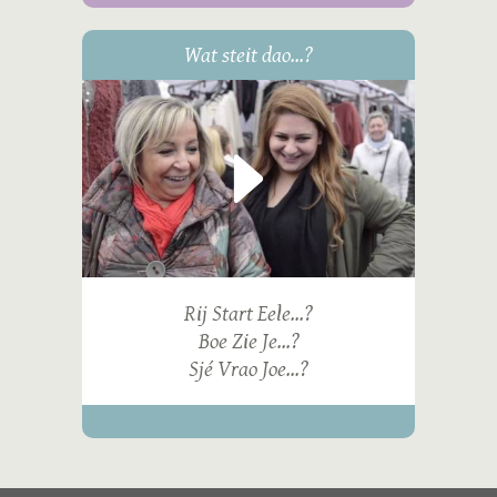
Wat steit dao...?
Rij Start Eele...?
Boe Zie Je...?
Sjé Vrao Joe...?