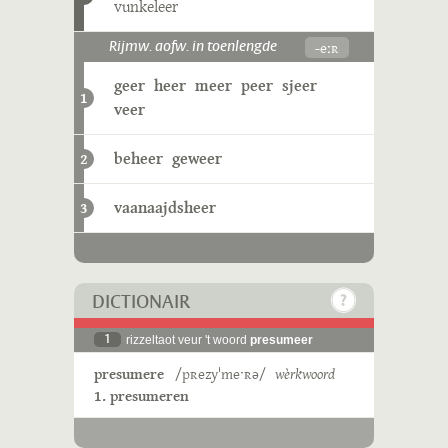
vunkeleer
-eːʀ
Rijmw. aofw. in toenlengde
geer
heer
meer
peer
sjeer
1
veer
beheer
geweer
2
vaanaajdsheer
3
DICTIONAIR
1
rizzeltaot veur 't woord
presumeer
presumere
/pʀezyˈmeˑʀə/
wèrkwoord
1. presumeren