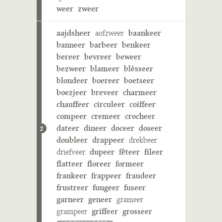
weer
zweer
aajdsheer
aofzweer
baankeer
banneer
barbeer
benkeer
bereer
bevreer
beweer
bezweer
blameer
blèsseer
blondeer
boereer
boetseer
boezjeer
breveer
charmeer
chauffeer
circuleer
coiffeer
compeer
cremeer
crocheer
dateer
dineer
doceer
doseer
2
doubleer
drappeer
drekbeer
driefveer
dupeer
fêteer
fileer
flatteer
floreer
formeer
frankeer
frappeer
fraudeer
frustreer
fungeer
fuseer
garneer
geneer
grameer
grampeer
griffeer
grosseer