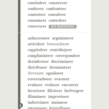
concludeer
concurreer
confereer
confronteer
constateer
consulteer
consumeer
controleer
converseer
MIE RIJMWÄÖRD
aalmozeneer
arguminteer
articuleer
bewoondereer
cappituleer
centrifuzjeer
compliminteer
correspondeer
desinfecteer
discrimineer
distribueer
documinteer
dörveneer
egaoliseer
euverendweer
evacueer
evalueer
evolueer
executeer
favorizeer
filiciteer
herbergeer
illumineer
improviseer
indoctrineer
insinueer
4
intensiveer
kristalliseer