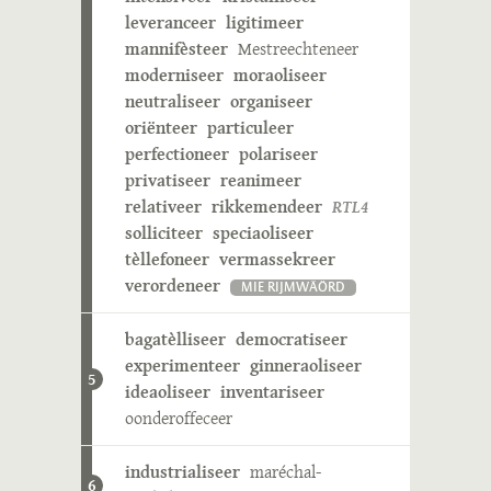
leveranceer
ligitimeer
mannifèsteer
Mestreechteneer
moderniseer
moraoliseer
neutraliseer
organiseer
oriënteer
particuleer
perfectioneer
polariseer
privatiseer
reanimeer
relativeer
rikkemendeer
RTL4
solliciteer
speciaoliseer
tèllefoneer
vermassekreer
verordeneer
MIE RIJMWÄÖRD
bagatèlliseer
democratiseer
experimenteer
ginneraoliseer
5
ideaoliseer
inventariseer
oonderoffeceer
industrialiseer
maréchal-
6