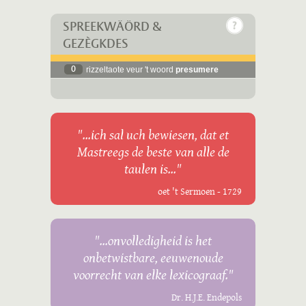
SPREEKWÄÖRD &
GEZÈGKDES
0
rizzeltaote veur 't woord
presumere
"...ich sal uch bewiesen, dat et
Mastreegs de beste van alle de
taulen is..."
oet 't Sermoen - 1729
"...onvolledigheid is het
onbetwistbare, eeuwenoude
voorrecht van elke lexicograaf."
Dr. H.J.E. Endepols