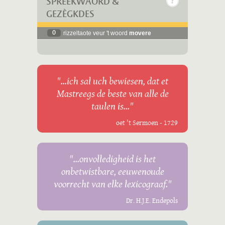
SPREEKWÄÖRD &
GEZÈGKDES
0
rizzeltaote veur 't woord
movere
"...ich sal uch bewiesen, dat et
Mastreegs de beste van alle de
taulen is..."
oet 't Sermoen - 1729
"...onvolledigheid is het
onbetwistbare, eeuwenoude
voorrecht van elke lexicograaf."
Dr. H.J.E. Endepols