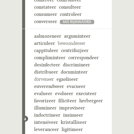
constateer
consulteer
consumeer
controleer
converseer
MIE RIJMWÄÖRD
aalmozeneer
arguminteer
articuleer
bewoondereer
cappituleer
centrifuzjeer
compliminteer
correspondeer
desinfecteer
discrimineer
distribueer
documinteer
dörveneer
egaoliseer
euverendweer
evacueer
evalueer
evolueer
executeer
favorizeer
filiciteer
herbergeer
illumineer
improviseer
indoctrineer
insinueer
4
intensiveer
kristalliseer
leveranceer
ligitimeer