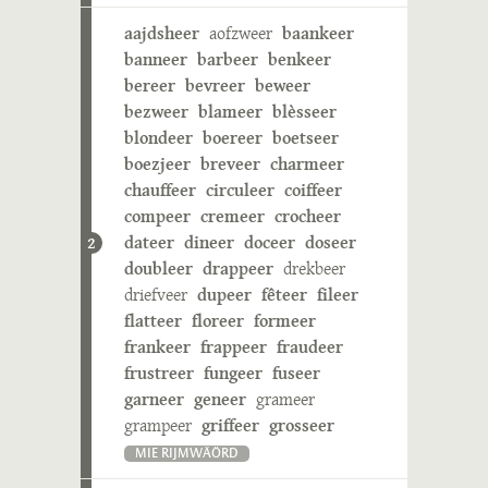
aajdsheer
aofzweer
baankeer
banneer
barbeer
benkeer
bereer
bevreer
beweer
bezweer
blameer
blèsseer
blondeer
boereer
boetseer
boezjeer
breveer
charmeer
chauffeer
circuleer
coiffeer
compeer
cremeer
crocheer
dateer
dineer
doceer
doseer
2
doubleer
drappeer
drekbeer
driefveer
dupeer
fêteer
fileer
flatteer
floreer
formeer
frankeer
frappeer
fraudeer
frustreer
fungeer
fuseer
garneer
geneer
grameer
grampeer
griffeer
grosseer
MIE RIJMWÄÖRD