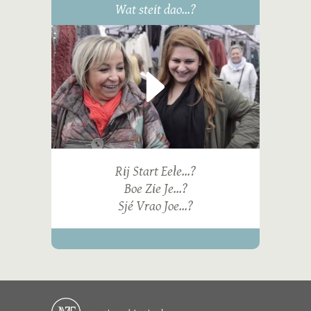
Wat steit dao...?
Rij Start Eele...?
Boe Zie Je...?
Sjé Vrao Joe...?