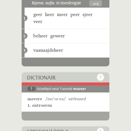
-eːʀ
Rijmw. aofw. in toenlengde
geer
heer
meer
peer
sjeer
1
veer
beheer
geweer
2
vaanaajdsheer
3
DICTIONAIR
1
rizzeltaot veur 't woord
moveer
movere
/moˈveˑʀə/
wèrkwoord
1. ontroeren