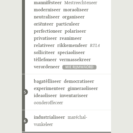
mannifèsteer
Mestreechteneer
moderniseer
moraoliseer
neutraliseer
organiseer
oriënteer
particuleer
perfectioneer
polariseer
privatiseer
reanimeer
relativeer
rikkemendeer
RTL4
solliciteer
speciaoliseer
tèllefoneer
vermassekreer
verordeneer
MIE RIJMWÄÖRD
bagatèlliseer
democratiseer
experimenteer
ginneraoliseer
5
ideaoliseer
inventariseer
oonderoffeceer
industrialiseer
maréchal-
6
vunkeleer