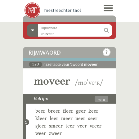
Rijmwäörd
RIJMWÄÖRD
520
rizzeltaote veur 't woord
moveer
moveer
/moˈveˑʀ/
-eˑʀ
Volrijm
beer
breer
fleer
geer
keer
kleer
leer
meer
neer
seer
1
sjeer
smeer
teer
veer
vreer
weer
zweer