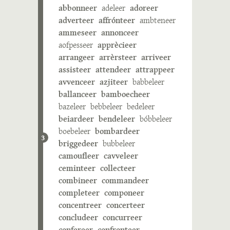
abbonneer
adeleer
adoreer
adverteer
affrónteer
ambteneer
ammeseer
annonceer
aofpesseer
apprècieer
arrangeer
arrèrsteer
arriveer
assisteer
attendeer
attrappeer
avvenceer
azjiteer
babbeleer
ballanceer
bamboecheer
bazeleer
bebbeleer
bedeleer
beiardeer
bendeleer
bóbbeleer
boebeleer
bombardeer
3
briggedeer
bubbeleer
camoufleer
cavveleer
ceminteer
collecteer
combineer
commandeer
completeer
componeer
concentreer
concerteer
concludeer
concurreer
confereer
confronteer