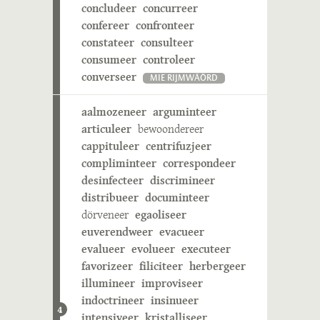
concludeer
concurreer
confereer
confronteer
constateer
consulteer
consumeer
controleer
converseer
MIE RIJMWÄÖRD
aalmozeneer
arguminteer
articuleer
bewoondereer
cappituleer
centrifuzjeer
compliminteer
correspondeer
desinfecteer
discrimineer
distribueer
documinteer
dörveneer
egaoliseer
euverendweer
evacueer
evalueer
evolueer
executeer
favorizeer
filiciteer
herbergeer
illumineer
improviseer
indoctrineer
insinueer
4
intensiveer
kristalliseer