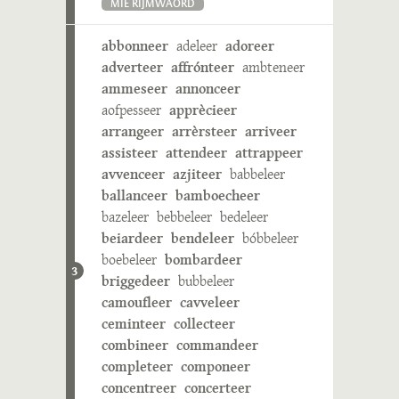
MIE RIJMWÄÖRD
abbonneer
adeleer
adoreer
adverteer
affrónteer
ambteneer
ammeseer
annonceer
aofpesseer
apprècieer
arrangeer
arrèrsteer
arriveer
assisteer
attendeer
attrappeer
avvenceer
azjiteer
babbeleer
ballanceer
bamboecheer
bazeleer
bebbeleer
bedeleer
beiardeer
bendeleer
bóbbeleer
boebeleer
bombardeer
3
briggedeer
bubbeleer
camoufleer
cavveleer
ceminteer
collecteer
combineer
commandeer
completeer
componeer
concentreer
concerteer