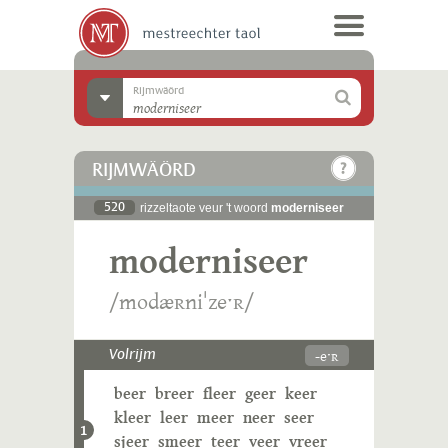
Rijmwäörd
RIJMWÄÖRD
520
rizzeltaote veur 't woord
moderniseer
moderniseer
/modæʀniˈzeˑʀ/
-eˑʀ
Volrijm
beer
breer
fleer
geer
keer
kleer
leer
meer
neer
seer
1
sjeer
smeer
teer
veer
vreer