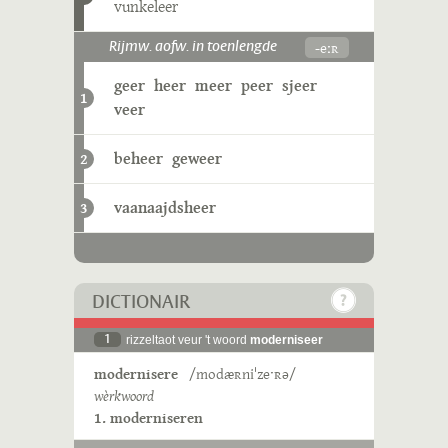
vunkeleer
-eːʀ
Rijmw. aofw. in toenlengde
geer
heer
meer
peer
sjeer
1
veer
beheer
geweer
2
vaanaajdsheer
3
DICTIONAIR
1
rizzeltaot veur 't woord
moderniseer
modernisere
/modæʀniˈzeˑʀə/
wèrkwoord
1. moderniseren