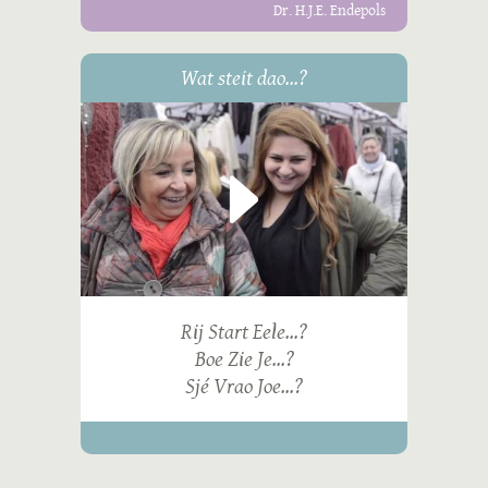
Dr. H.J.E. Endepols
Wat steit dao...?
Rij Start Eele...?
Boe Zie Je...?
Sjé Vrao Joe...?