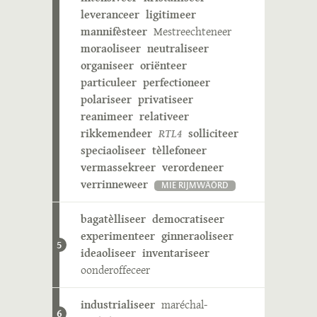
leveranceer
ligitimeer
mannifèsteer
Mestreechteneer
moraoliseer
neutraliseer
organiseer
oriënteer
particuleer
perfectioneer
polariseer
privatiseer
reanimeer
relativeer
rikkemendeer
RTL4
solliciteer
speciaoliseer
tèllefoneer
vermassekreer
verordeneer
verrinneweer
MIE RIJMWÄÖRD
bagatèlliseer
democratiseer
experimenteer
ginneraoliseer
5
ideaoliseer
inventariseer
oonderoffeceer
industrialiseer
maréchal-
6