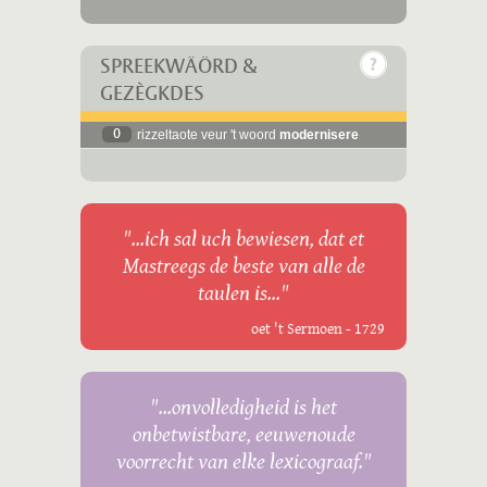
SPREEKWÄÖRD &
GEZÈGKDES
0
rizzeltaote veur 't woord
modernisere
"...ich sal uch bewiesen, dat et
Mastreegs de beste van alle de
taulen is..."
oet 't Sermoen - 1729
"...onvolledigheid is het
onbetwistbare, eeuwenoude
voorrecht van elke lexicograaf."