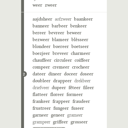
weer
zweer
aajdsheer
aofzweer
baankeer
banneer
barbeer
benkeer
bereer
bevreer
beweer
bezweer
blameer
blèsseer
blondeer
boereer
boetseer
boezjeer
breveer
charmeer
chauffeer
circuleer
coiffeer
compeer
cremeer
crocheer
dateer
dineer
doceer
doseer
2
doubleer
drappeer
drekbeer
driefveer
dupeer
fêteer
fileer
flatteer
floreer
formeer
frankeer
frappeer
fraudeer
frustreer
fungeer
fuseer
garneer
geneer
grameer
grampeer
griffeer
grosseer