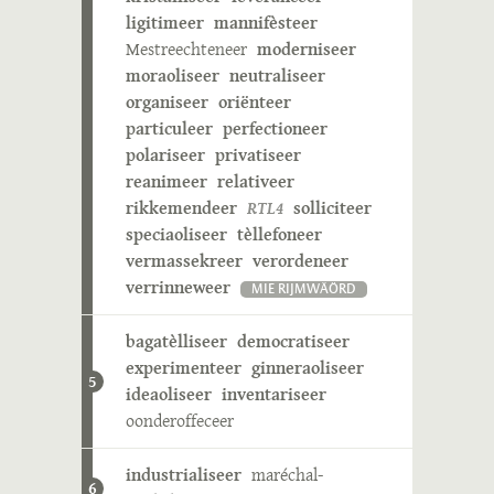
ligitimeer
mannifèsteer
Mestreechteneer
moderniseer
moraoliseer
neutraliseer
organiseer
oriënteer
particuleer
perfectioneer
polariseer
privatiseer
reanimeer
relativeer
rikkemendeer
RTL4
solliciteer
speciaoliseer
tèllefoneer
vermassekreer
verordeneer
verrinneweer
MIE RIJMWÄÖRD
bagatèlliseer
democratiseer
experimenteer
ginneraoliseer
5
ideaoliseer
inventariseer
oonderoffeceer
industrialiseer
maréchal-
6