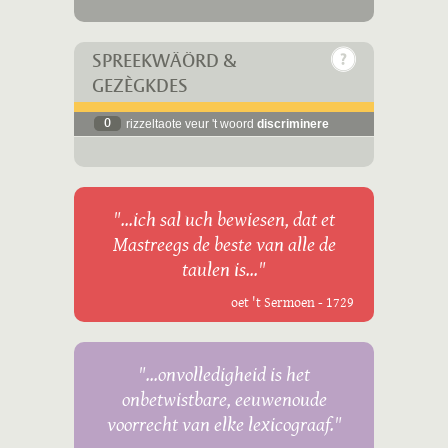
SPREEKWÄÖRD &
GEZÈGKDES
0
rizzeltaote veur 't woord
discriminere
"...ich sal uch bewiesen, dat et
Mastreegs de beste van alle de
taulen is..."
oet 't Sermoen - 1729
"...onvolledigheid is het
onbetwistbare, eeuwenoude
voorrecht van elke lexicograaf."