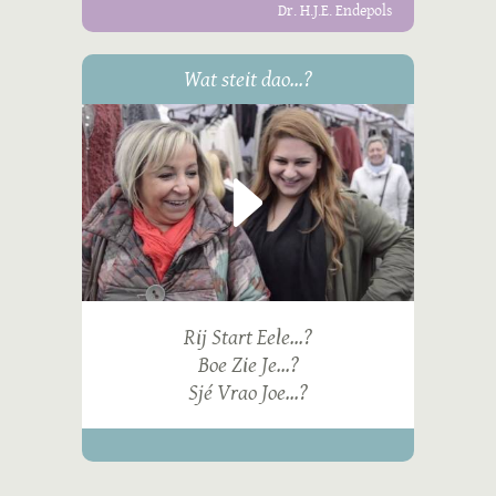
Dr. H.J.E. Endepols
Wat steit dao...?
Rij Start Eele...?
Boe Zie Je...?
Sjé Vrao Joe...?