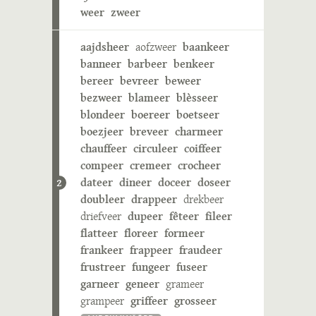
weer
zweer
aajdsheer
aofzweer
baankeer
banneer
barbeer
benkeer
bereer
bevreer
beweer
bezweer
blameer
blèsseer
blondeer
boereer
boetseer
boezjeer
breveer
charmeer
chauffeer
circuleer
coiffeer
compeer
cremeer
crocheer
dateer
dineer
doceer
doseer
2
doubleer
drappeer
drekbeer
driefveer
dupeer
fêteer
fileer
flatteer
floreer
formeer
frankeer
frappeer
fraudeer
frustreer
fungeer
fuseer
garneer
geneer
grameer
grampeer
griffeer
grosseer