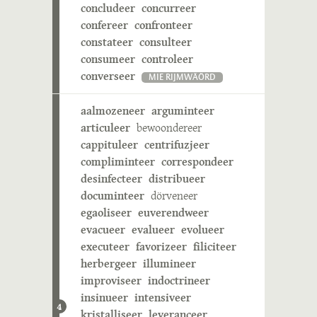
concludeer
concurreer
confereer
confronteer
constateer
consulteer
consumeer
controleer
converseer
MIE RIJMWÄÖRD
aalmozeneer
arguminteer
articuleer
bewoondereer
cappituleer
centrifuzjeer
compliminteer
correspondeer
desinfecteer
distribueer
documinteer
dörveneer
egaoliseer
euverendweer
evacueer
evalueer
evolueer
executeer
favorizeer
filiciteer
herbergeer
illumineer
improviseer
indoctrineer
insinueer
intensiveer
4
kristalliseer
leveranceer