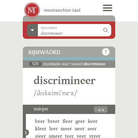
Rijmwäörd
RIJMWÄÖRD
520
rizzeltaote veur 't woord
discrimineer
discrimineer
/dɪskʀimiˈneˑʀ/
-eˑʀ
Volrijm
beer
breer
fleer
geer
keer
kleer
leer
meer
neer
seer
1
sjeer
smeer
teer
veer
vreer