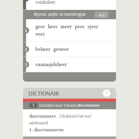
vunkeleer
-eːʀ
Rijmw. aofw. in toenlengde
geer
heer
meer
peer
sjeer
1
veer
beheer
geweer
2
vaanaajdsheer
3
DICTIONAIR
1
rizzeltaot veur 't woord
discrimineer
discriminere
/dɪskʀimiˈneˑʀə/
wèrkwoord
1. discrimineren