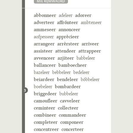
MIE RIJMWÄÖRD
abbonneer
adeleer
adoreer
adverteer
affrónteer
ambteneer
ammeseer
annonceer
aofpesseer
apprècieer
arrangeer
arrèrsteer
arriveer
assisteer
attendeer
attrappeer
avvenceer
azjiteer
babbeleer
ballanceer
bamboecheer
bazeleer
bebbeleer
bedeleer
beiardeer
bendeleer
bóbbeleer
boebeleer
bombardeer
3
briggedeer
bubbeleer
camoufleer
cavveleer
ceminteer
collecteer
combineer
commandeer
completeer
componeer
concentreer
concerteer