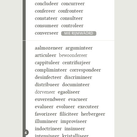
concludeer
concurreer
confereer
confronteer
constateer
consulteer
consumeer
controleer
converseer
MIE RIJMWÄÖRD
aalmozeneer
arguminteer
articuleer
bewoondereer
cappituleer
centrifuzjeer
compliminteer
correspondeer
desinfecteer
discrimineer
distribueer
documinteer
dörveneer
egaoliseer
euverendweer
evacueer
evalueer
evolueer
executeer
favorizeer
filiciteer
herbergeer
illumineer
improviseer
indoctrineer
insinueer
4
intensiveer
kristalliseer