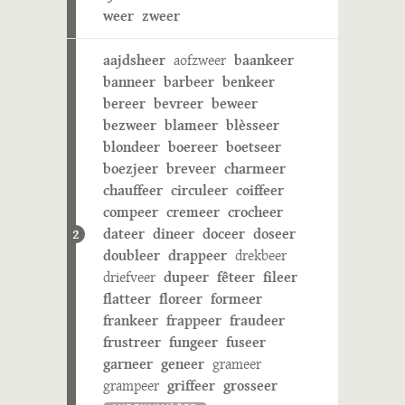
weer
zweer
aajdsheer
aofzweer
baankeer
banneer
barbeer
benkeer
bereer
bevreer
beweer
bezweer
blameer
blèsseer
blondeer
boereer
boetseer
boezjeer
breveer
charmeer
chauffeer
circuleer
coiffeer
compeer
cremeer
crocheer
dateer
dineer
doceer
doseer
2
doubleer
drappeer
drekbeer
driefveer
dupeer
fêteer
fileer
flatteer
floreer
formeer
frankeer
frappeer
fraudeer
frustreer
fungeer
fuseer
garneer
geneer
grameer
grampeer
griffeer
grosseer