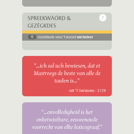
SPREEKWÄÖRD &
GEZÈGKDES
0
rizzeltaote veur 't woord
wicheleer
"...ich sal uch bewiesen, dat et
Mastreegs de beste van alle de
taulen is..."
oet 't Sermoen - 1729
"...onvolledigheid is het
onbetwistbare, eeuwenoude
voorrecht van elke lexicograaf."