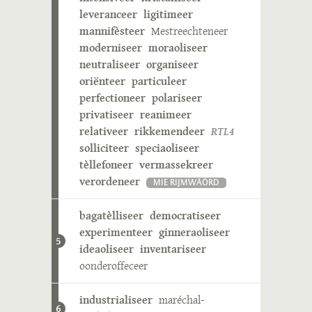
leveranceer
ligitimeer
mannifèsteer
Mestreechteneer
moderniseer
moraoliseer
neutraliseer
organiseer
oriënteer
particuleer
perfectioneer
polariseer
privatiseer
reanimeer
relativeer
rikkemendeer
RTL4
solliciteer
speciaoliseer
tèllefoneer
vermassekreer
verordeneer
MIE RIJMWÄÖRD
bagatèlliseer
democratiseer
experimenteer
ginneraoliseer
5
ideaoliseer
inventariseer
oonderoffeceer
industrialiseer
maréchal-
6