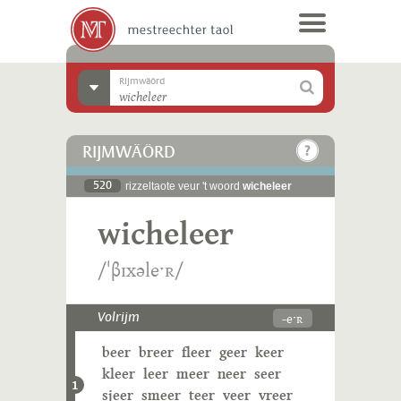
Rijmwäörd
RIJMWÄÖRD
520
rizzeltaote veur 't woord
wicheleer
wicheleer
/ˈβɪxəleˑʀ/
-eˑʀ
Volrijm
beer
breer
fleer
geer
keer
kleer
leer
meer
neer
seer
1
sjeer
smeer
teer
veer
vreer