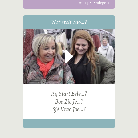
Dr. H.J.E. Endepols
Wat steit dao...?
Rij Start Eele...?
Boe Zie Je...?
Sjé Vrao Joe...?