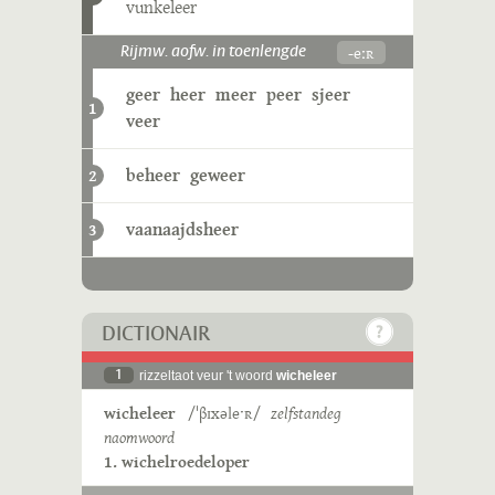
vunkeleer
-eːʀ
Rijmw. aofw. in toenlengde
geer
heer
meer
peer
sjeer
1
veer
beheer
geweer
2
vaanaajdsheer
3
DICTIONAIR
1
rizzeltaot veur 't woord
wicheleer
wicheleer
/ˈβɪxəleˑʀ/
zelfstandeg
naomwoord
1. wichelroedeloper