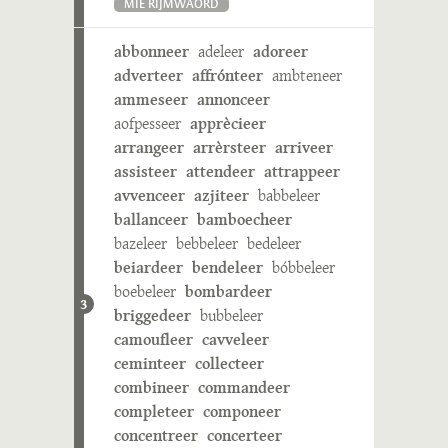
MIE RIJMWÄÖRD
abbonneer
adeleer
adoreer
adverteer
affrónteer
ambteneer
ammeseer
annonceer
aofpesseer
apprècieer
arrangeer
arrèrsteer
arriveer
assisteer
attendeer
attrappeer
avvenceer
azjiteer
babbeleer
ballanceer
bamboecheer
bazeleer
bebbeleer
bedeleer
beiardeer
bendeleer
bóbbeleer
boebeleer
bombardeer
3
briggedeer
bubbeleer
camoufleer
cavveleer
ceminteer
collecteer
combineer
commandeer
completeer
componeer
concentreer
concerteer