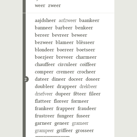
weer
zweer
aajdsheer
aofzweer
baankeer
banneer
barbeer
benkeer
bereer
bevreer
beweer
bezweer
blameer
blèsseer
blondeer
boereer
boetseer
boezjeer
breveer
charmeer
chauffeer
circuleer
coiffeer
compeer
cremeer
crocheer
dateer
dineer
doceer
doseer
2
doubleer
drappeer
drekbeer
driefveer
dupeer
fêteer
fileer
flatteer
floreer
formeer
frankeer
frappeer
fraudeer
frustreer
fungeer
fuseer
garneer
geneer
grameer
grampeer
griffeer
grosseer