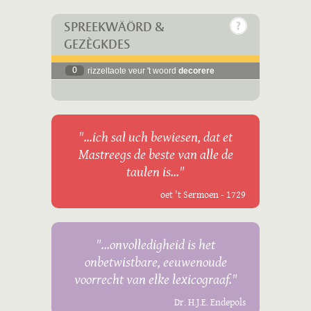
SPREEKWÄÖRD &
GEZÈGKDES
0
rizzeltaote veur 't woord
decorere
"...ich sal uch bewiesen, dat et
Mastreegs de beste van alle de
taulen is..."
oet 't Sermoen - 1729
"...onvolledigheid is het
onbetwistbare, eeuwenoude
voorrecht van elke lexicograaf."
Dr. H.J.E. Endepols