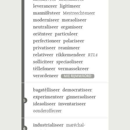
leveranceer
ligitimeer
mannifèsteer
Mestreechteneer
moderniseer
moraoliseer
neutraliseer
organiseer
oriënteer
particuleer
perfectioneer
polariseer
privatiseer
reanimeer
relativeer
rikkemendeer
RTL4
solliciteer
speciaoliseer
tèllefoneer
vermassekreer
verordeneer
MIE RIJMWÄÖRD
bagatèlliseer
democratiseer
experimenteer
ginneraoliseer
5
ideaoliseer
inventariseer
oonderoffeceer
industrialiseer
maréchal-
6