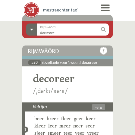
Rijmwäörd
RIJMWÄÖRD
520
rizzeltaote veur 't woord
decoreer
decoreer
/ˌdeˑkʊˈʀeˑʀ/
-eˑʀ
Volrijm
beer
breer
fleer
geer
keer
kleer
leer
meer
neer
seer
1
sjeer
smeer
teer
veer
vreer