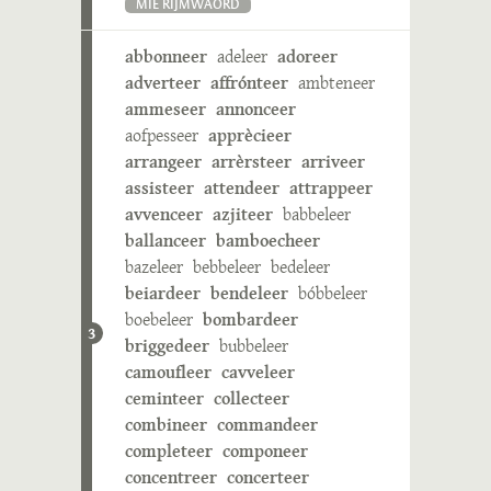
MIE RIJMWÄÖRD
abbonneer
adeleer
adoreer
adverteer
affrónteer
ambteneer
ammeseer
annonceer
aofpesseer
apprècieer
arrangeer
arrèrsteer
arriveer
assisteer
attendeer
attrappeer
avvenceer
azjiteer
babbeleer
ballanceer
bamboecheer
bazeleer
bebbeleer
bedeleer
beiardeer
bendeleer
bóbbeleer
boebeleer
bombardeer
3
briggedeer
bubbeleer
camoufleer
cavveleer
ceminteer
collecteer
combineer
commandeer
completeer
componeer
concentreer
concerteer