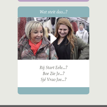
Wat steit dao...?
Rij Start Eele...?
Boe Zie Je...?
Sjé Vrao Joe...?