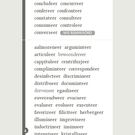
concludeer
concurreer
confereer
confronteer
constateer
consulteer
consumeer
controleer
converseer
MIE RIJMWÄÖRD
aalmozeneer
arguminteer
articuleer
bewoondereer
cappituleer
centrifuzjeer
compliminteer
correspondeer
desinfecteer
discrimineer
distribueer
documinteer
dörveneer
egaoliseer
euverendweer
evacueer
evalueer
evolueer
executeer
favorizeer
filiciteer
herbergeer
illumineer
improviseer
indoctrineer
insinueer
4
intensiveer
kristalliseer