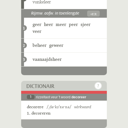
vunkeleer
-eːʀ
Rijmw. aofw. in toenlengde
geer
heer
meer
peer
sjeer
1
veer
beheer
geweer
2
vaanaajdsheer
3
DICTIONAIR
1
rizzeltaot veur 't woord
decoreer
decorere
/ˌdeˑkʊˈʀeˑʀə/
wèrkwoord
1. decoreren