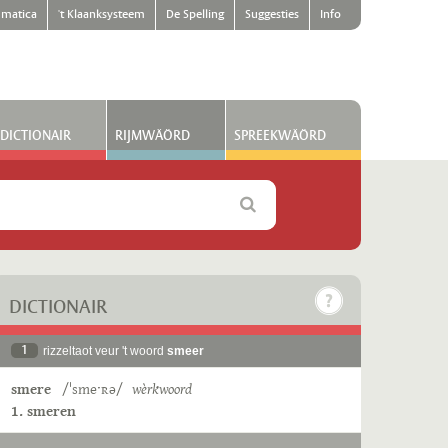
matica
't Klaanksysteem
De Spelling
Suggesties
Info
DICTIONAIR
RIJMWÄÖRD
SPREEKWÄÖRD
DICTIONAIR
1
rizzeltaot veur 't woord
smeer
smere
/ˈsmeˑʀə/
wèrkwoord
1. smeren