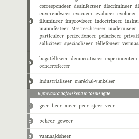
correspondeer
desinfecteer
discrimineer
d
euverendweer
evacueer
evalueer
evolueer
illumineer
improviseer
indoctrineer
insinu
4
mannifèsteer
Mestreechteneer
moderniseer
particuleer
perfectioneer
polariseer
privat
solliciteer
speciaoliseer
tèllefoneer
vermas
bagatèlliseer
democratiseer
experimenteer
5
oonderoffeceer
industrialiseer
maréchal-vunkeleer
6
Rijmwäörd aofwiekend in toenlengde
geer
heer
meer
peer
sjeer
veer
1
beheer
geweer
2
vaanaajdsheer
3