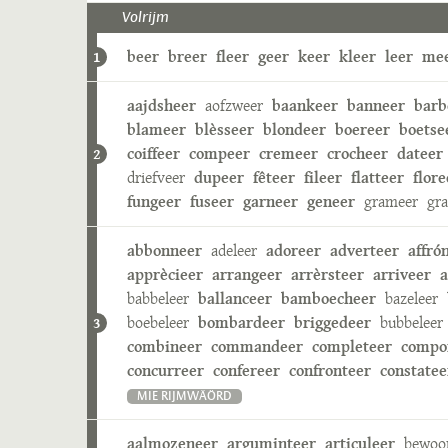
Volrijm
beer
breer
fleer
geer
keer
kleer
leer
me
1
aajdsheer
aofzweer
baankeer
banneer
barb
blameer
blèsseer
blondeer
boereer
boetse
coiffeer
compeer
cremeer
crocheer
dateer
2
driefveer
dupeer
fêteer
fileer
flatteer
flore
fungeer
fuseer
garneer
geneer
grameer
gr
abbonneer
adeleer
adoreer
adverteer
affró
apprècieer
arrangeer
arrèrsteer
arriveer
a
babbeleer
ballanceer
bamboecheer
bazeleer
boebeleer
bombardeer
briggedeer
bubbeleer
3
combineer
commandeer
completeer
compo
concurreer
confereer
confronteer
constatee
MIE RIJMWÄÖRD
aalmozeneer
arguminteer
articuleer
bewoo