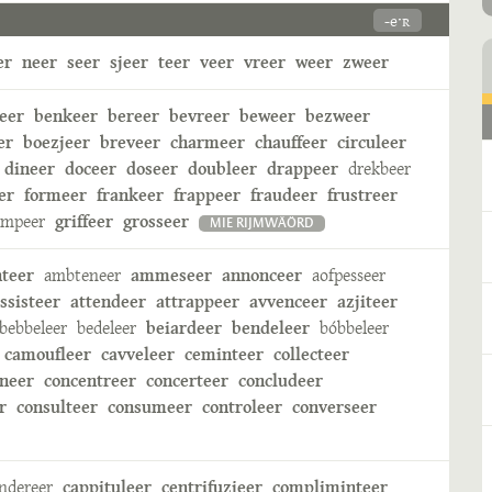
-eˑʀ
er
neer
seer
sjeer
teer
veer
vreer
weer
zweer
eer
benkeer
bereer
bevreer
beweer
bezweer
er
boezjeer
breveer
charmeer
chauffeer
circuleer
dineer
doceer
doseer
doubleer
drappeer
drekbeer
er
formeer
frankeer
frappeer
fraudeer
frustreer
ampeer
griffeer
grosseer
MIE RIJMWÄÖRD
nteer
ambteneer
ammeseer
annonceer
aofpesseer
ssisteer
attendeer
attrappeer
avvenceer
azjiteer
bebbeleer
bedeleer
beiardeer
bendeleer
bóbbeleer
camoufleer
cavveleer
ceminteer
collecteer
neer
concentreer
concerteer
concludeer
r
consulteer
consumeer
controleer
converseer
ndereer
cappituleer
centrifuzjeer
compliminteer