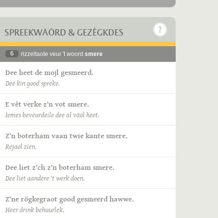
SPREEKWÄÖRD & GEZÈGKDES
6
rizzeltaote veur 't woord
smere
Dee heet de mojl gesmeerd.
Dee kin good spreke.
E vèt verke z’n vot smere.
Iemes beveurdeile dee al väöl heet.
Z’n boterham vaan twie kante smere.
Rejaol zien.
Dee liet z’ch z’n boterham smere.
Dee liet aandere ‘t werk doen.
Z’ne rögkegraot good gesmeerd hawwe.
Heer drink behuurlek.