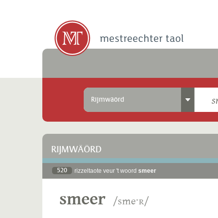
Rijmwäörd
RIJMWÄÖRD
520
rizzeltaote veur 't woord
smeer
smeer
/smeˑʀ/