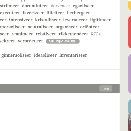
istribueer
documinteer
dörveneer
egaoliseer
executeer
favorizeer
filiciteer
herbergeer
eer
intensiveer
kristalliseer
leveranceer
ligitimeer
moraoliseer
neutraliseer
organiseer
oriënteer
iseer
reanimeer
relativeer
rikkemendeer
RTL4
sekreer
verordeneer
MIE RIJMWÄÖRD
ginneraoliseer
ideaoliseer
inventariseer
-eːʀ