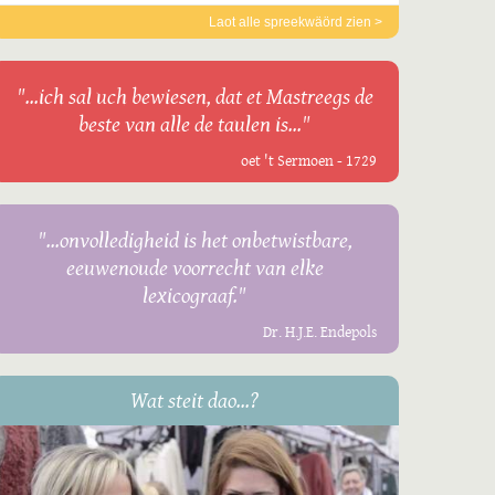
Laot alle spreekwäörd zien >
"...ich sal uch bewiesen, dat et Mastreegs de
beste van alle de taulen is..."
oet 't Sermoen - 1729
"...onvolledigheid is het onbetwistbare,
eeuwenoude voorrecht van elke
lexicograaf."
Dr. H.J.E. Endepols
Wat steit dao...?