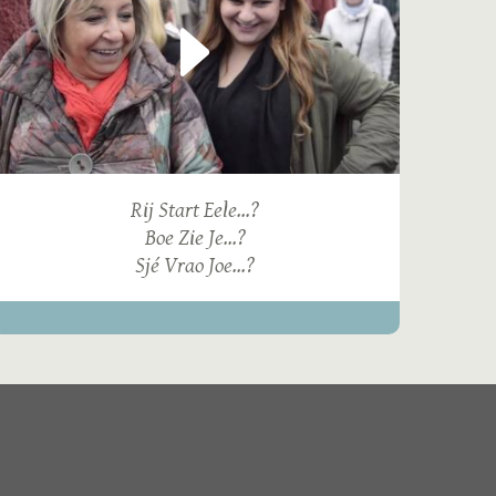
Rij Start Eele...?
Boe Zie Je...?
Sjé Vrao Joe...?