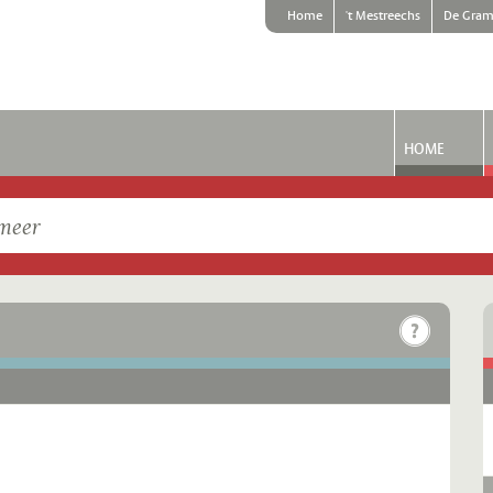
Home
't Mestreechs
De Gram
HOME