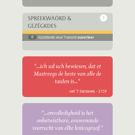
SPREEKWÄÖRD &
GEZÈGKDES
0
rizzeltaote veur 't woord
euverleer
"...ich sal uch bewiesen, dat et
Mastreegs de beste van alle de
taulen is..."
oet 't Sermoen - 1729
"...onvolledigheid is het
onbetwistbare, eeuwenoude
voorrecht van elke lexicograaf."