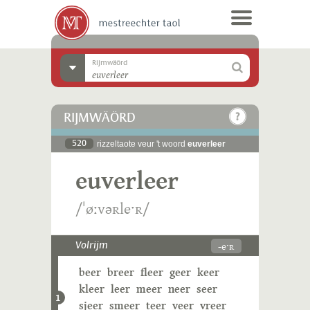
Rijmwäörd
RIJMWÄÖRD
520
rizzeltaote veur 't woord
euverleer
euverleer
/ˈøːvəʀleˑʀ/
-eˑʀ
Volrijm
beer
breer
fleer
geer
keer
kleer
leer
meer
neer
seer
1
sjeer
smeer
teer
veer
vreer