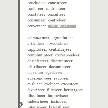
concludeer
concurreer
confereer
confronteer
constateer
consulteer
consumeer
controleer
converseer
MIE RIJMWÄÖRD
aalmozeneer
arguminteer
articuleer
bewoondereer
cappituleer
centrifuzjeer
compliminteer
correspondeer
desinfecteer
discrimineer
distribueer
documinteer
dörveneer
egaoliseer
euverendweer
evacueer
evalueer
evolueer
executeer
favorizeer
filiciteer
herbergeer
illumineer
improviseer
indoctrineer
insinueer
4
intensiveer
kristalliseer