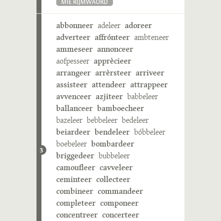
MIE RIJMWÄÖRD
abbonneer
adeleer
adoreer
adverteer
affrónteer
ambteneer
ammeseer
annonceer
aofpesseer
apprècieer
arrangeer
arrèrsteer
arriveer
assisteer
attendeer
attrappeer
avvenceer
azjiteer
babbeleer
ballanceer
bamboecheer
bazeleer
bebbeleer
bedeleer
beiardeer
bendeleer
bóbbeleer
boebeleer
bombardeer
3
briggedeer
bubbeleer
camoufleer
cavveleer
ceminteer
collecteer
combineer
commandeer
completeer
componeer
concentreer
concerteer