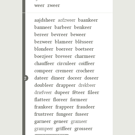
weer
zweer
aajdsheer
aofzweer
baankeer
banneer
barbeer
benkeer
bereer
bevreer
beweer
bezweer
blameer
blèsseer
blondeer
boereer
boetseer
boezjeer
breveer
charmeer
chauffeer
circuleer
coiffeer
compeer
cremeer
crocheer
dateer
dineer
doceer
doseer
2
doubleer
drappeer
drekbeer
driefveer
dupeer
fêteer
fileer
flatteer
floreer
formeer
frankeer
frappeer
fraudeer
frustreer
fungeer
fuseer
garneer
geneer
grameer
grampeer
griffeer
grosseer