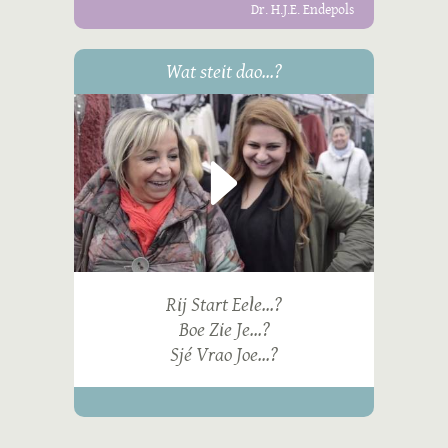
Dr. H.J.E. Endepols
Wat steit dao...?
Rij Start Eele...?
Boe Zie Je...?
Sjé Vrao Joe...?