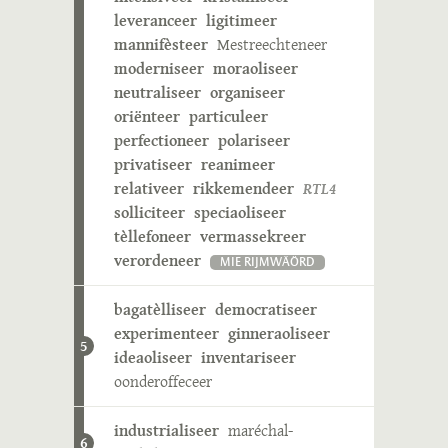
leveranceer
ligitimeer
mannifèsteer
Mestreechteneer
moderniseer
moraoliseer
neutraliseer
organiseer
oriënteer
particuleer
perfectioneer
polariseer
privatiseer
reanimeer
relativeer
rikkemendeer
RTL4
solliciteer
speciaoliseer
tèllefoneer
vermassekreer
verordeneer
MIE RIJMWÄÖRD
bagatèlliseer
democratiseer
experimenteer
ginneraoliseer
5
ideaoliseer
inventariseer
oonderoffeceer
industrialiseer
maréchal-
6