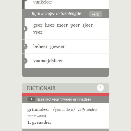
vunkeleer
-eːʀ
Rijmw. aofw. in toenlengde
geer
heer
meer
peer
sjeer
1
veer
beheer
geweer
2
vaanaajdsheer
3
DICTIONAIR
1
rizzeltaot veur 't woord
grinnadeer
grinnadeer
/ɣʀɪnaˈdeˑʀ/
zelfstandeg
naomwoord
1. grenadier