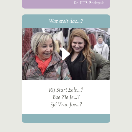
Dr. H.J.E. Endepols
Wat steit dao...?
Rij Start Eele...?
Boe Zie Je...?
Sjé Vrao Joe...?