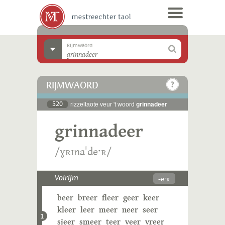
Rijmwäörd
RIJMWÄÖRD
520
rizzeltaote veur 't woord
grinnadeer
grinnadeer
/ɣʀɪnaˈdeˑʀ/
-eˑʀ
Volrijm
beer
breer
fleer
geer
keer
kleer
leer
meer
neer
seer
1
sjeer
smeer
teer
veer
vreer