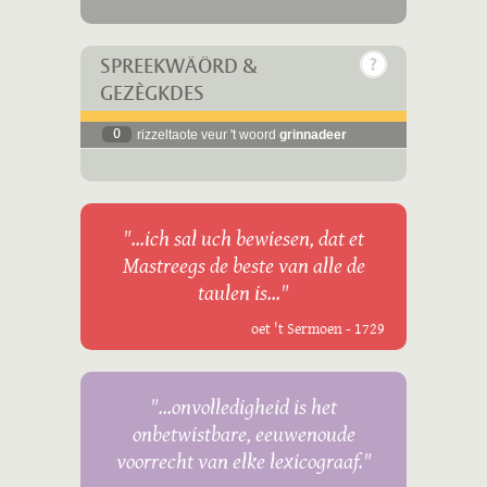
SPREEKWÄÖRD &
GEZÈGKDES
0
rizzeltaote veur 't woord
grinnadeer
"...ich sal uch bewiesen, dat et
Mastreegs de beste van alle de
taulen is..."
oet 't Sermoen - 1729
"...onvolledigheid is het
onbetwistbare, eeuwenoude
voorrecht van elke lexicograaf."