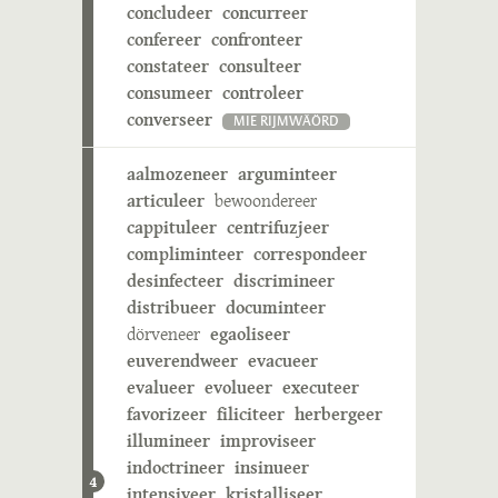
concludeer
concurreer
confereer
confronteer
constateer
consulteer
consumeer
controleer
converseer
MIE RIJMWÄÖRD
aalmozeneer
arguminteer
articuleer
bewoondereer
cappituleer
centrifuzjeer
compliminteer
correspondeer
desinfecteer
discrimineer
distribueer
documinteer
dörveneer
egaoliseer
euverendweer
evacueer
evalueer
evolueer
executeer
favorizeer
filiciteer
herbergeer
illumineer
improviseer
indoctrineer
insinueer
4
intensiveer
kristalliseer