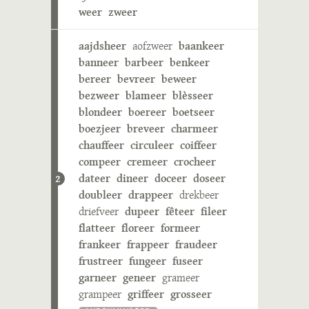
weer
zweer
aajdsheer
aofzweer
baankeer
banneer
barbeer
benkeer
bereer
bevreer
beweer
bezweer
blameer
blèsseer
blondeer
boereer
boetseer
boezjeer
breveer
charmeer
chauffeer
circuleer
coiffeer
compeer
cremeer
crocheer
dateer
dineer
doceer
doseer
2
doubleer
drappeer
drekbeer
driefveer
dupeer
fêteer
fileer
flatteer
floreer
formeer
frankeer
frappeer
fraudeer
frustreer
fungeer
fuseer
garneer
geneer
grameer
grampeer
griffeer
grosseer