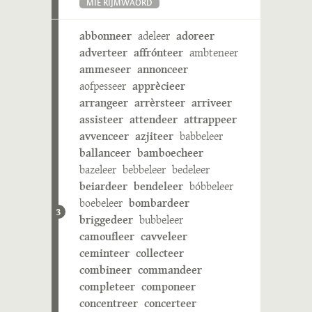
MIE RIJMWÄÖRD
abbonneer
adeleer
adoreer
adverteer
affrónteer
ambteneer
ammeseer
annonceer
aofpesseer
apprècieer
arrangeer
arrèrsteer
arriveer
assisteer
attendeer
attrappeer
avvenceer
azjiteer
babbeleer
ballanceer
bamboecheer
bazeleer
bebbeleer
bedeleer
beiardeer
bendeleer
bóbbeleer
boebeleer
bombardeer
3
briggedeer
bubbeleer
camoufleer
cavveleer
ceminteer
collecteer
combineer
commandeer
completeer
componeer
concentreer
concerteer