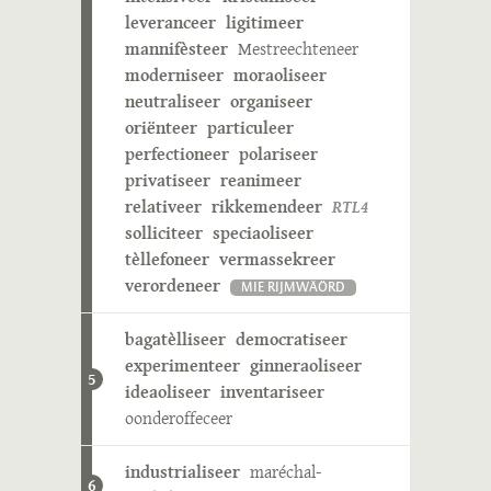
leveranceer
ligitimeer
mannifèsteer
Mestreechteneer
moderniseer
moraoliseer
neutraliseer
organiseer
oriënteer
particuleer
perfectioneer
polariseer
privatiseer
reanimeer
relativeer
rikkemendeer
RTL4
solliciteer
speciaoliseer
tèllefoneer
vermassekreer
verordeneer
MIE RIJMWÄÖRD
bagatèlliseer
democratiseer
experimenteer
ginneraoliseer
5
ideaoliseer
inventariseer
oonderoffeceer
industrialiseer
maréchal-
6