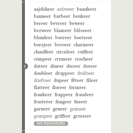
aajdsheer
aofzweer
baankeer
banneer
barbeer
benkeer
bereer
bevreer
beweer
bezweer
blameer
blèsseer
blondeer
boereer
boetseer
boezjeer
breveer
charmeer
chauffeer
circuleer
coiffeer
compeer
cremeer
crocheer
dateer
dineer
doceer
doseer
2
doubleer
drappeer
drekbeer
driefveer
dupeer
fêteer
fileer
flatteer
floreer
formeer
frankeer
frappeer
fraudeer
frustreer
fungeer
fuseer
garneer
geneer
grameer
grampeer
griffeer
grosseer
MIE RIJMWÄÖRD