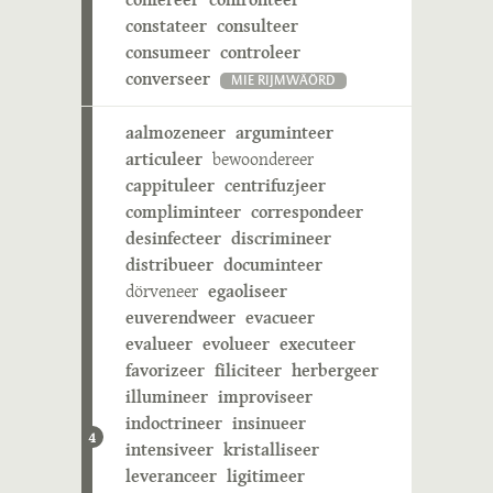
constateer
consulteer
consumeer
controleer
converseer
MIE RIJMWÄÖRD
aalmozeneer
arguminteer
articuleer
bewoondereer
cappituleer
centrifuzjeer
compliminteer
correspondeer
desinfecteer
discrimineer
distribueer
documinteer
dörveneer
egaoliseer
euverendweer
evacueer
evalueer
evolueer
executeer
favorizeer
filiciteer
herbergeer
illumineer
improviseer
indoctrineer
insinueer
4
intensiveer
kristalliseer
leveranceer
ligitimeer