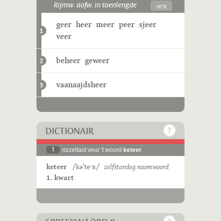
-eːʀ
Rijmw. aofw. in toenlengde
geer
heer
meer
peer
sjeer
1
veer
beheer
geweer
2
vaanaajdsheer
3
DICTIONAIR
1
rizzeltaot veur 't woord
keteer
keteer
/kəˈteˑʀ/
zelfstandeg naomwoord
1. kwart