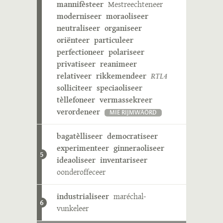
mannifèsteer
Mestreechteneer
moderniseer
moraoliseer
neutraliseer
organiseer
oriënteer
particuleer
perfectioneer
polariseer
privatiseer
reanimeer
relativeer
rikkemendeer
RTL4
solliciteer
speciaoliseer
tèllefoneer
vermassekreer
verordeneer
MIE RIJMWÄÖRD
bagatèlliseer
democratiseer
experimenteer
ginneraoliseer
5
ideaoliseer
inventariseer
oonderoffeceer
industrialiseer
maréchal-
6
vunkeleer