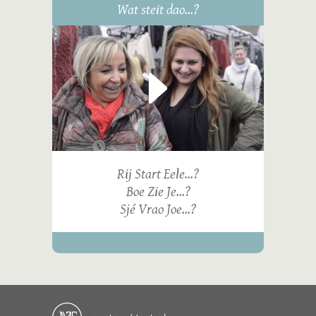
Wat steit dao...?
Rij Start Eele...?
Boe Zie Je...?
Sjé Vrao Joe...?