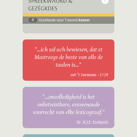
SPREEKWÄÖRD &
GEZÈGKDES
0
rizzeltaote veur 't woord
keteer
"...ich sal uch bewiesen, dat et
Mastreegs de beste van alle de
taulen is..."
oet 't Sermoen - 1729
"...onvolledigheid is het
onbetwistbare, eeuwenoude
voorrecht van elke lexicograaf."
Dr. H.J.E. Endepols