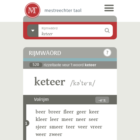
Rijmwäörd
RIJMWÄÖRD
520
rizzeltaote veur 't woord
keteer
keteer
/kəˈteˑʀ/
-eˑʀ
Volrijm
beer
breer
fleer
geer
keer
kleer
leer
meer
neer
seer
1
sjeer
smeer
teer
veer
vreer
weer
zweer