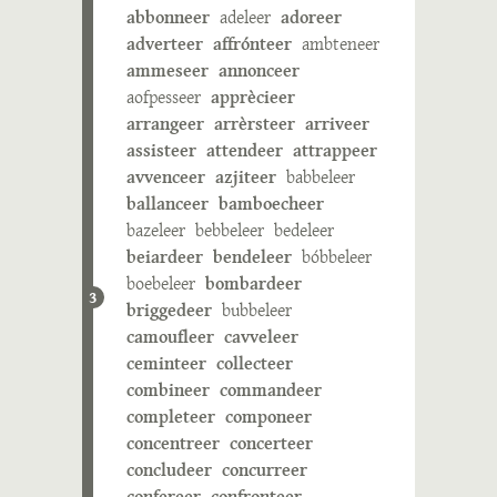
abbonneer
adeleer
adoreer
adverteer
affrónteer
ambteneer
ammeseer
annonceer
aofpesseer
apprècieer
arrangeer
arrèrsteer
arriveer
assisteer
attendeer
attrappeer
avvenceer
azjiteer
babbeleer
ballanceer
bamboecheer
bazeleer
bebbeleer
bedeleer
beiardeer
bendeleer
bóbbeleer
boebeleer
bombardeer
3
briggedeer
bubbeleer
camoufleer
cavveleer
ceminteer
collecteer
combineer
commandeer
completeer
componeer
concentreer
concerteer
concludeer
concurreer
confereer
confronteer