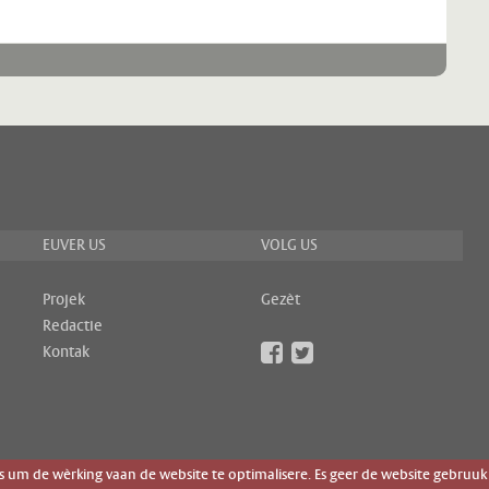
EUVER US
VOLG US
Projek
Gezèt
Redactie
Kontak
um de wèrking vaan de website te optimalisere. Es geer de website gebruuk 