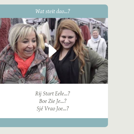
Wat steit dao...?
Rij Start Eele...?
Boe Zie Je...?
Sjé Vrao Joe...?