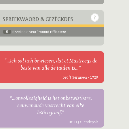
SPREEKWÄÖRD & GEZÈGKDES
0
rizzeltaote veur 't woord
rifflectere
"...ich sal uch bewiesen, dat et Mastreegs de
beste van alle de taulen is..."
oet 't Sermoen - 1729
"...onvolledigheid is het onbetwistbare,
eeuwenoude voorrecht van elke
lexicograaf."
Dr. H.J.E. Endepols