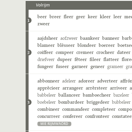
Volrijm
beer
breer
fleer
geer
keer
kleer
leer
me
1
zweer
aajdsheer
aofzweer
baankeer
banneer
barb
blameer
blèsseer
blondeer
boereer
boetse
coiffeer
compeer
cremeer
crocheer
dateer
2
driefveer
dupeer
fêteer
fileer
flatteer
flore
fungeer
fuseer
garneer
geneer
grameer
gr
abbonneer
adeleer
adoreer
adverteer
affró
apprècieer
arrangeer
arrèrsteer
arriveer
a
babbeleer
ballanceer
bamboecheer
bazeleer
boebeleer
bombardeer
briggedeer
bubbeleer
3
combineer
commandeer
completeer
compo
concurreer
confereer
confronteer
constatee
MIE RIJMWÄÖRD