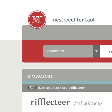
Rijmwäörd
RIJMWÄÖRD
520
rizzeltaote veur 't woord
rifflecteer
rifflecteer
/ʀɪflækˈteˑʀ/