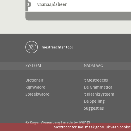
vaanaajdsheer
3
SYSTEEM
NAOSLAAG
Dictionair
't Mestreechs
Rijmwäörd
De Grammatica
Spreekwäörd
't Klaanksysteem
De Spelling
Suggesties
ivengi
© Roger Weijenberg | made by
Mestreechter Taol maak gebruuk vaan cookies 