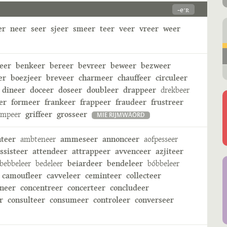
-eˑʀ
er
neer
seer
sjeer
smeer
teer
veer
vreer
weer
eer
benkeer
bereer
bevreer
beweer
bezweer
er
boezjeer
breveer
charmeer
chauffeer
circuleer
dineer
doceer
doseer
doubleer
drappeer
drekbeer
er
formeer
frankeer
frappeer
fraudeer
frustreer
ampeer
griffeer
grosseer
MIE RIJMWÄÖRD
nteer
ambteneer
ammeseer
annonceer
aofpesseer
ssisteer
attendeer
attrappeer
avvenceer
azjiteer
bebbeleer
bedeleer
beiardeer
bendeleer
bóbbeleer
camoufleer
cavveleer
ceminteer
collecteer
neer
concentreer
concerteer
concludeer
r
consulteer
consumeer
controleer
converseer