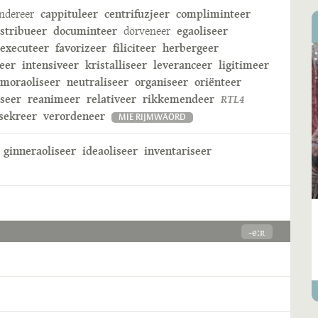
ndereer
cappituleer
centrifuzjeer
compliminteer
istribueer
documinteer
dörveneer
egaoliseer
executeer
favorizeer
filiciteer
herbergeer
eer
intensiveer
kristalliseer
leveranceer
ligitimeer
moraoliseer
neutraliseer
organiseer
oriënteer
iseer
reanimeer
relativeer
rikkemendeer
RTL4
sekreer
verordeneer
MIE RIJMWÄÖRD
ginneraoliseer
ideaoliseer
inventariseer
-eːʀ