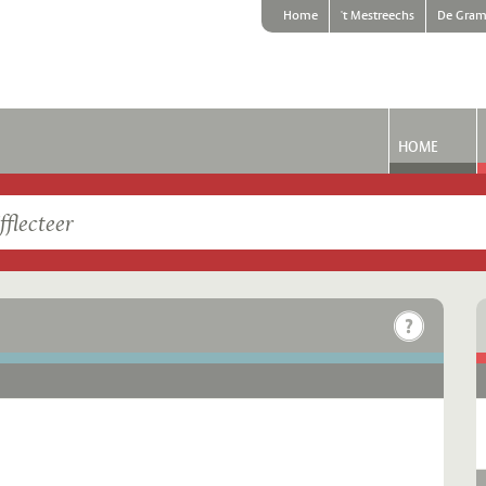
Home
't Mestreechs
De Gram
HOME