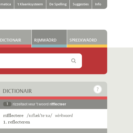
matica
't Klaanksysteem
De Spelling
Suggesties
Info
DICTIONAIR
RIJMWÄÖRD
SPREEKWÄÖRD
DICTIONAIR
1
rizzeltaot veur 't woord
rifflecteer
rifflectere
/ʀɪflækˈteˑʀə/
wèrkwoord
1. reflecteren