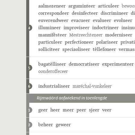
aalmozeneer
arguminteer
articuleer
bewoo
correspondeer
desinfecteer
discrimineer
d
euverendweer
evacueer
evalueer
evolueer
illumineer
improviseer
indoctrineer
insinu
4
mannifèsteer
Mestreechteneer
moderniseer
particuleer
perfectioneer
polariseer
privat
solliciteer
speciaoliseer
tèllefoneer
vermas
bagatèlliseer
democratiseer
experimenteer
5
oonderoffeceer
industrialiseer
maréchal-vunkeleer
6
Rijmwäörd aofwiekend in toenlengde
geer
heer
meer
peer
sjeer
veer
1
beheer
geweer
2