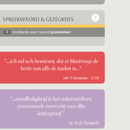
SPREEKWÄÖRD & GEZÈGKDES
0
rizzeltaote veur 't woord
grummeleer
"...ich sal uch bewiesen, dat et Mastreegs de
beste van alle de taulen is..."
oet 't Sermoen - 1729
"...onvolledigheid is het onbetwistbare,
eeuwenoude voorrecht van elke
lexicograaf."
Dr. H.J.E. Endepols