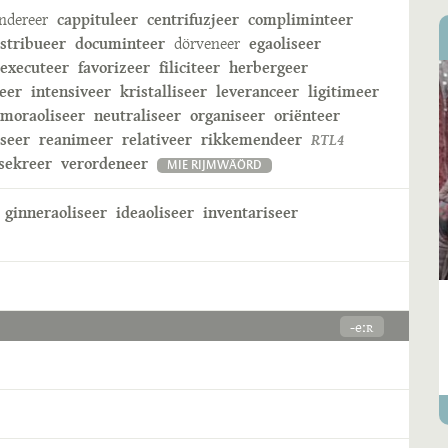
ndereer
cappituleer
centrifuzjeer
compliminteer
istribueer
documinteer
dörveneer
egaoliseer
executeer
favorizeer
filiciteer
herbergeer
eer
intensiveer
kristalliseer
leveranceer
ligitimeer
moraoliseer
neutraliseer
organiseer
oriënteer
iseer
reanimeer
relativeer
rikkemendeer
RTL4
sekreer
verordeneer
MIE RIJMWÄÖRD
ginneraoliseer
ideaoliseer
inventariseer
-eːʀ