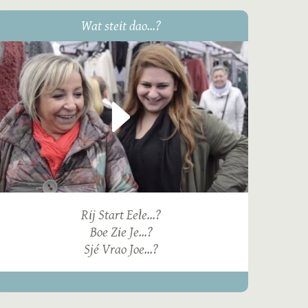
Wat steit dao...?
Rij Start Eele...?
Boe Zie Je...?
Sjé Vrao Joe...?