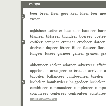
Volrijm
beer
breer
fleer
geer
keer
kleer
leer
me
1
zweer
aajdsheer
aofzweer
baankeer
banneer
barb
blameer
blèsseer
blondeer
boereer
boetse
coiffeer
compeer
cremeer
crocheer
dateer
2
driefveer
dupeer
fêteer
fileer
flatteer
flore
fungeer
fuseer
garneer
geneer
grameer
gr
abbonneer
adeleer
adoreer
adverteer
affró
apprècieer
arrangeer
arrèrsteer
arriveer
a
babbeleer
ballanceer
bamboecheer
bazeleer
boebeleer
bombardeer
briggedeer
bubbeleer
3
combineer
commandeer
completeer
compo
concurreer
confereer
confronteer
constatee
MIE RIJMWÄÖRD