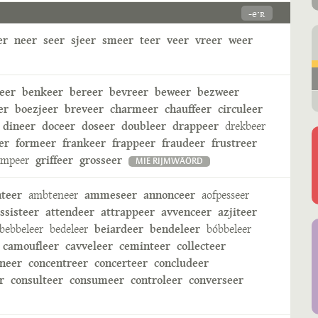
-eˑʀ
er
neer
seer
sjeer
smeer
teer
veer
vreer
weer
eer
benkeer
bereer
bevreer
beweer
bezweer
er
boezjeer
breveer
charmeer
chauffeer
circuleer
dineer
doceer
doseer
doubleer
drappeer
drekbeer
er
formeer
frankeer
frappeer
fraudeer
frustreer
ampeer
griffeer
grosseer
MIE RIJMWÄÖRD
nteer
ambteneer
ammeseer
annonceer
aofpesseer
ssisteer
attendeer
attrappeer
avvenceer
azjiteer
bebbeleer
bedeleer
beiardeer
bendeleer
bóbbeleer
camoufleer
cavveleer
ceminteer
collecteer
neer
concentreer
concerteer
concludeer
r
consulteer
consumeer
controleer
converseer