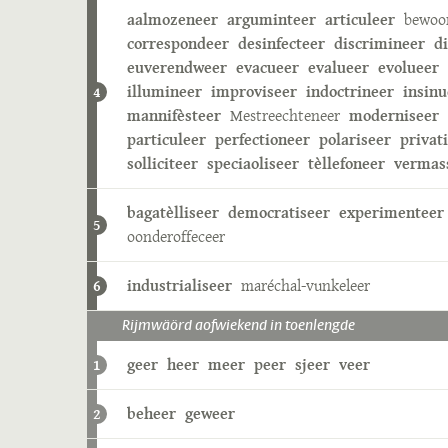
aalmozeneer
arguminteer
articuleer
bewoo
correspondeer
desinfecteer
discrimineer
d
euverendweer
evacueer
evalueer
evolueer
illumineer
improviseer
indoctrineer
insinu
4
mannifèsteer
Mestreechteneer
moderniseer
particuleer
perfectioneer
polariseer
privat
solliciteer
speciaoliseer
tèllefoneer
vermas
bagatèlliseer
democratiseer
experimenteer
5
oonderoffeceer
industrialiseer
maréchal-vunkeleer
6
Rijmwäörd aofwiekend in toenlengde
geer
heer
meer
peer
sjeer
veer
1
beheer
geweer
2