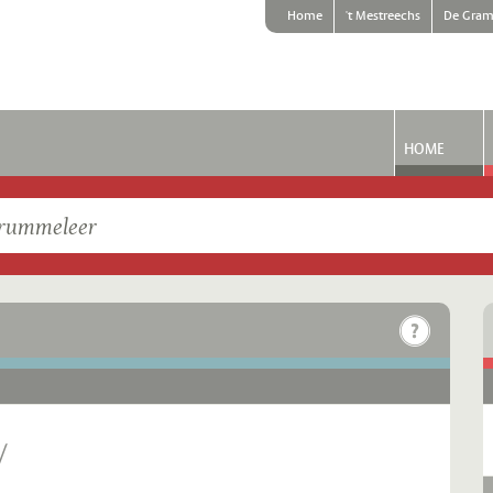
Home
't Mestreechs
De Gram
HOME
/