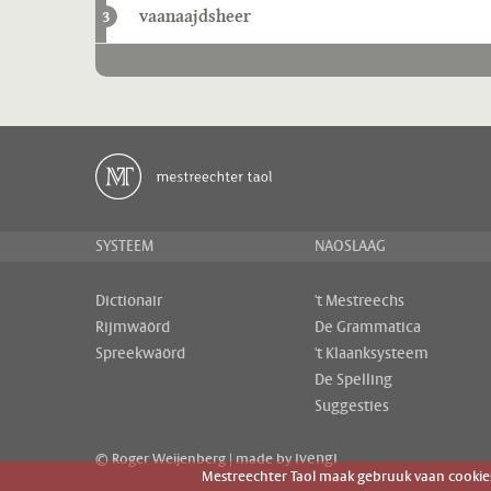
vaanaajdsheer
3
SYSTEEM
NAOSLAAG
Dictionair
't Mestreechs
Rijmwäörd
De Grammatica
Spreekwäörd
't Klaanksysteem
De Spelling
Suggesties
ivengi
© Roger Weijenberg | made by
Mestreechter Taol maak gebruuk vaan cookies 