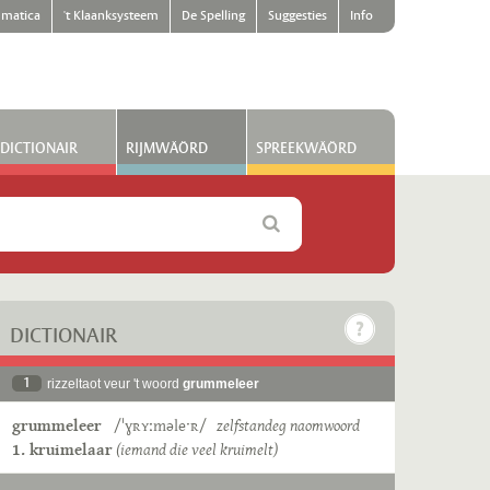
matica
't Klaanksysteem
De Spelling
Suggesties
Info
DICTIONAIR
RIJMWÄÖRD
SPREEKWÄÖRD
DICTIONAIR
1
rizzeltaot veur 't woord
grummeleer
grummeleer
/ˈɣʀʏːməleˑʀ/
zelfstandeg naomwoord
1. kruimelaar
(iemand die veel kruimelt)