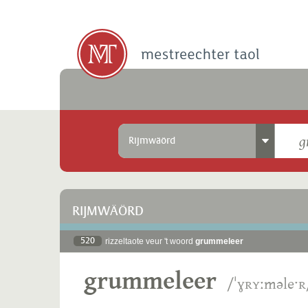
Rijmwäörd
RIJMWÄÖRD
520
rizzeltaote veur 't woord
grummeleer
grummeleer
/ˈɣʀʏːməleˑʀ