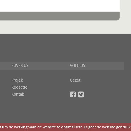
EUVER US
VOLG US
Projek
Gezèt
Redactie
Kontak
um de wèrking vaan de website te optimalisere. Es geer de website gebruuk 