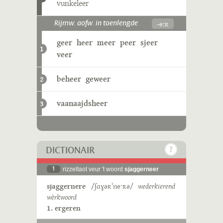
vunkeleer
-eːʀ
Rijmw. aofw. in toenlengde
geer
heer
meer
peer
sjeer
1
veer
beheer
geweer
2
vaanaajdsheer
3
DICTIONAIR
1
rizzeltaot veur 't woord
sjaggerneer
sjaggernere
/ʃɑɣəʀˈneˑʀə/
wederkierend
wèrkwoord
1. ergeren