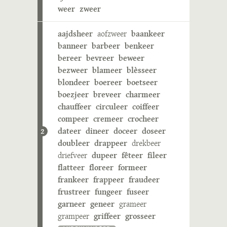
weer
zweer
aajdsheer
aofzweer
baankeer
banneer
barbeer
benkeer
bereer
bevreer
beweer
bezweer
blameer
blèsseer
blondeer
boereer
boetseer
boezjeer
breveer
charmeer
chauffeer
circuleer
coiffeer
compeer
cremeer
crocheer
dateer
dineer
doceer
doseer
2
doubleer
drappeer
drekbeer
driefveer
dupeer
fêteer
fileer
flatteer
floreer
formeer
frankeer
frappeer
fraudeer
frustreer
fungeer
fuseer
garneer
geneer
grameer
grampeer
griffeer
grosseer