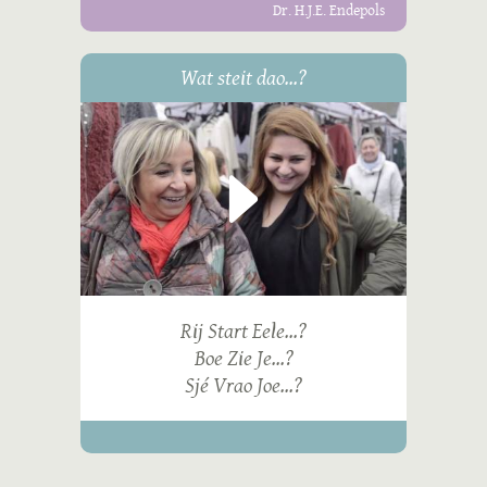
Dr. H.J.E. Endepols
Wat steit dao...?
Rij Start Eele...?
Boe Zie Je...?
Sjé Vrao Joe...?