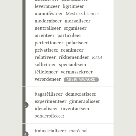
leveranceer
ligitimeer
mannifèsteer
Mestreechteneer
moderniseer
moraoliseer
neutraliseer
organiseer
oriënteer
particuleer
perfectioneer
polariseer
privatiseer
reanimeer
relativeer
rikkemendeer
RTL4
solliciteer
speciaoliseer
tèllefoneer
vermassekreer
verordeneer
MIE RIJMWÄÖRD
bagatèlliseer
democratiseer
experimenteer
ginneraoliseer
5
ideaoliseer
inventariseer
oonderoffeceer
industrialiseer
maréchal-
6