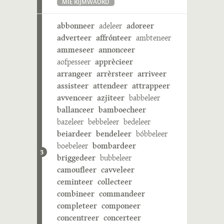
MIE RIJMWÄÖRD
abbonneer
adeleer
adoreer
adverteer
affrónteer
ambteneer
ammeseer
annonceer
aofpesseer
apprècieer
arrangeer
arrèrsteer
arriveer
assisteer
attendeer
attrappeer
avvenceer
azjiteer
babbeleer
ballanceer
bamboecheer
bazeleer
bebbeleer
bedeleer
beiardeer
bendeleer
bóbbeleer
boebeleer
bombardeer
3
briggedeer
bubbeleer
camoufleer
cavveleer
ceminteer
collecteer
combineer
commandeer
completeer
componeer
concentreer
concerteer