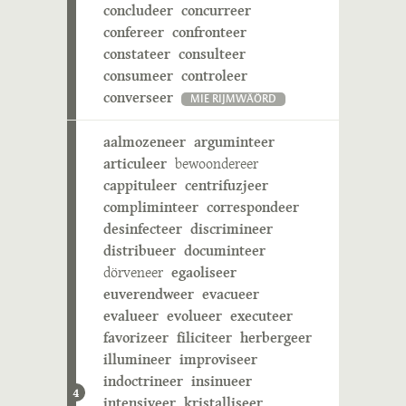
concludeer
concurreer
confereer
confronteer
constateer
consulteer
consumeer
controleer
converseer
MIE RIJMWÄÖRD
aalmozeneer
arguminteer
articuleer
bewoondereer
cappituleer
centrifuzjeer
compliminteer
correspondeer
desinfecteer
discrimineer
distribueer
documinteer
dörveneer
egaoliseer
euverendweer
evacueer
evalueer
evolueer
executeer
favorizeer
filiciteer
herbergeer
illumineer
improviseer
indoctrineer
insinueer
4
intensiveer
kristalliseer