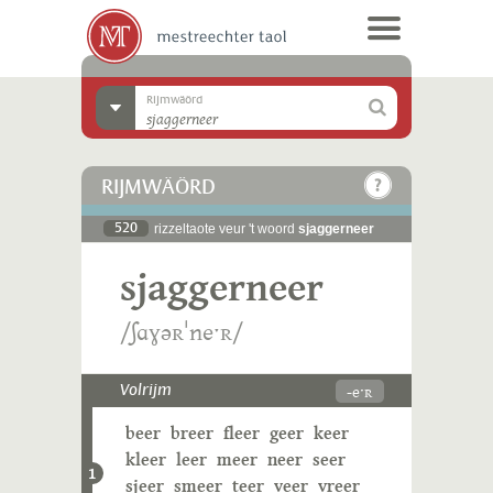
Rijmwäörd
RIJMWÄÖRD
520
rizzeltaote veur 't woord
sjaggerneer
sjaggerneer
/ʃɑɣəʀˈneˑʀ/
-eˑʀ
Volrijm
beer
breer
fleer
geer
keer
kleer
leer
meer
neer
seer
1
sjeer
smeer
teer
veer
vreer