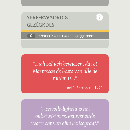
SPREEKWÄÖRD &
GEZÈGKDES
0
rizzeltaote veur 't woord
sjaggernere
"...ich sal uch bewiesen, dat et
Mastreegs de beste van alle de
taulen is..."
oet 't Sermoen - 1729
"...onvolledigheid is het
onbetwistbare, eeuwenoude
voorrecht van elke lexicograaf."