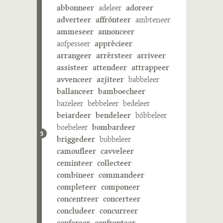
abbonneer
adeleer
adoreer
adverteer
affrónteer
ambteneer
ammeseer
annonceer
aofpesseer
apprècieer
arrangeer
arrèrsteer
arriveer
assisteer
attendeer
attrappeer
avvenceer
azjiteer
babbeleer
ballanceer
bamboecheer
bazeleer
bebbeleer
bedeleer
beiardeer
bendeleer
bóbbeleer
boebeleer
bombardeer
3
briggedeer
bubbeleer
camoufleer
cavveleer
ceminteer
collecteer
combineer
commandeer
completeer
componeer
concentreer
concerteer
concludeer
concurreer
confereer
confronteer