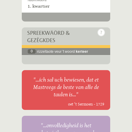
1. kwartier
SPREEKWÄÖRD &
GEZÈGKDES
0
rizzeltaote veur 't woord
kerteer
"...ich sal uch bewiesen, dat et
Mastreegs de beste van alle de
taulen is..."
oet 't Sermoen - 1729
"...onvolledigheid is het