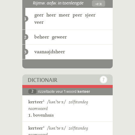
-eːʀ
Rijmw. aofw. in toenlengde
geer
heer
meer
peer
sjeer
1
veer
beheer
geweer
2
vaanaajdsheer
3
DICTIONAIR
2
rizzeltaote veur 't woord
kerteer
kerteer
/kəʀˈteˑʀ/
zelfstandeg
1
naomwoord
1. bovenhuis
kerteer
/kəʀˈteˑʀ/
zelfstandeg
2
naomwoord