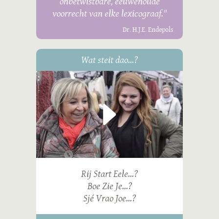
onbetwistbare, eeuwenoude
voorrecht van elke lexicograaf."
Dr. H.J.E. Endepols
Wat steit dao...?
Rij Start Eele...?
Boe Zie Je...?
Sjé Vrao Joe...?