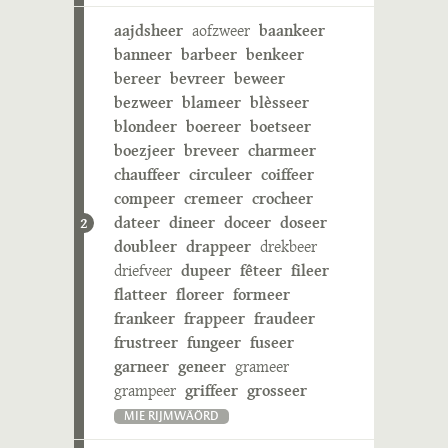
aajdsheer
aofzweer
baankeer
banneer
barbeer
benkeer
bereer
bevreer
beweer
bezweer
blameer
blèsseer
blondeer
boereer
boetseer
boezjeer
breveer
charmeer
chauffeer
circuleer
coiffeer
compeer
cremeer
crocheer
dateer
dineer
doceer
doseer
2
doubleer
drappeer
drekbeer
driefveer
dupeer
fêteer
fileer
flatteer
floreer
formeer
frankeer
frappeer
fraudeer
frustreer
fungeer
fuseer
garneer
geneer
grameer
grampeer
griffeer
grosseer
MIE RIJMWÄÖRD