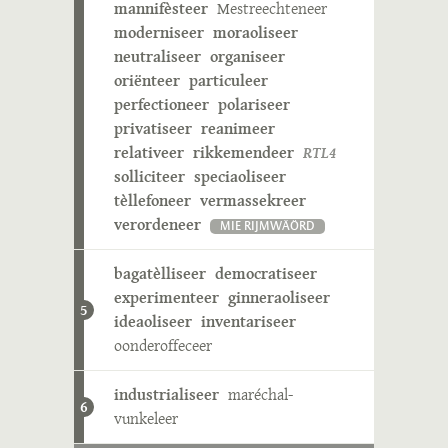
mannifèsteer
Mestreechteneer
moderniseer
moraoliseer
neutraliseer
organiseer
oriënteer
particuleer
perfectioneer
polariseer
privatiseer
reanimeer
relativeer
rikkemendeer
RTL4
solliciteer
speciaoliseer
tèllefoneer
vermassekreer
verordeneer
MIE RIJMWÄÖRD
bagatèlliseer
democratiseer
experimenteer
ginneraoliseer
5
ideaoliseer
inventariseer
oonderoffeceer
industrialiseer
maréchal-
6
vunkeleer