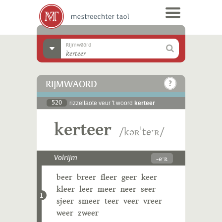
Rijmwäörd
RIJMWÄÖRD
520
rizzeltaote veur 't woord
kerteer
kerteer
/kəʀˈteˑʀ/
-eˑʀ
Volrijm
beer
breer
fleer
geer
keer
kleer
leer
meer
neer
seer
1
sjeer
smeer
teer
veer
vreer
weer
zweer