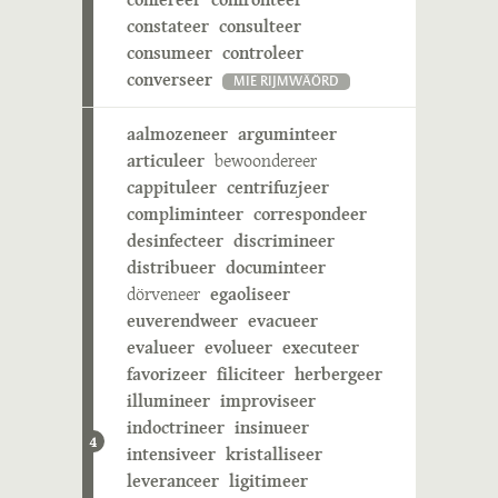
constateer
consulteer
consumeer
controleer
converseer
MIE RIJMWÄÖRD
aalmozeneer
arguminteer
articuleer
bewoondereer
cappituleer
centrifuzjeer
compliminteer
correspondeer
desinfecteer
discrimineer
distribueer
documinteer
dörveneer
egaoliseer
euverendweer
evacueer
evalueer
evolueer
executeer
favorizeer
filiciteer
herbergeer
illumineer
improviseer
indoctrineer
insinueer
4
intensiveer
kristalliseer
leveranceer
ligitimeer