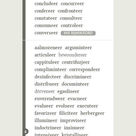
concludeer
concurreer
confereer
confronteer
constateer
consulteer
consumeer
controleer
converseer
MIE RIJMWÄÖRD
aalmozeneer
arguminteer
articuleer
bewoondereer
cappituleer
centrifuzjeer
compliminteer
correspondeer
desinfecteer
discrimineer
distribueer
documinteer
dörveneer
egaoliseer
euverendweer
evacueer
evalueer
evolueer
executeer
favorizeer
filiciteer
herbergeer
illumineer
improviseer
indoctrineer
insinueer
4
intensiveer
kristalliseer