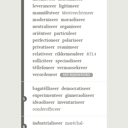
leveranceer
ligitimeer
mannifèsteer
Mestreechteneer
moderniseer
moraoliseer
neutraliseer
organiseer
oriënteer
particuleer
perfectioneer
polariseer
privatiseer
reanimeer
relativeer
rikkemendeer
RTL4
solliciteer
speciaoliseer
tèllefoneer
vermassekreer
verordeneer
MIE RIJMWÄÖRD
bagatèlliseer
democratiseer
experimenteer
ginneraoliseer
5
ideaoliseer
inventariseer
oonderoffeceer
industrialiseer
maréchal-
6