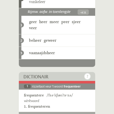
vunkeleer
-eːʀ
Rijmw. aofw. in toenlengde
geer
heer
meer
peer
sjeer
1
veer
beheer
geweer
2
vaanaajdsheer
3
DICTIONAIR
1
rizzeltaot veur 't woord
frequenteer
frequentere
/fʀeˑkβænˈteˑʀə/
wèrkwoord
1. frequenteren