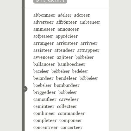
MIE RIJMWÄÖRD
abbonneer
adeleer
adoreer
adverteer
affrónteer
ambteneer
ammeseer
annonceer
aofpesseer
apprècieer
arrangeer
arrèrsteer
arriveer
assisteer
attendeer
attrappeer
avvenceer
azjiteer
babbeleer
ballanceer
bamboecheer
bazeleer
bebbeleer
bedeleer
beiardeer
bendeleer
bóbbeleer
boebeleer
bombardeer
3
briggedeer
bubbeleer
camoufleer
cavveleer
ceminteer
collecteer
combineer
commandeer
completeer
componeer
concentreer
concerteer