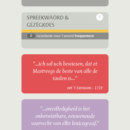
SPREEKWÄÖRD &
GEZÈGKDES
0
rizzeltaote veur 't woord
frequentere
"...ich sal uch bewiesen, dat et
Mastreegs de beste van alle de
taulen is..."
oet 't Sermoen - 1729
"...onvolledigheid is het
onbetwistbare, eeuwenoude
voorrecht van elke lexicograaf."