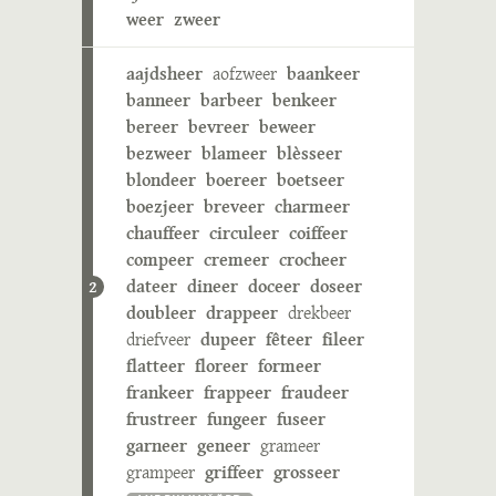
weer
zweer
aajdsheer
aofzweer
baankeer
banneer
barbeer
benkeer
bereer
bevreer
beweer
bezweer
blameer
blèsseer
blondeer
boereer
boetseer
boezjeer
breveer
charmeer
chauffeer
circuleer
coiffeer
compeer
cremeer
crocheer
dateer
dineer
doceer
doseer
2
doubleer
drappeer
drekbeer
driefveer
dupeer
fêteer
fileer
flatteer
floreer
formeer
frankeer
frappeer
fraudeer
frustreer
fungeer
fuseer
garneer
geneer
grameer
grampeer
griffeer
grosseer