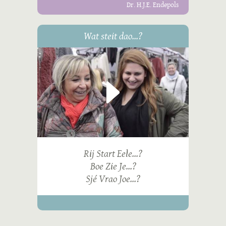
Dr. H.J.E. Endepols
Wat steit dao...?
Rij Start Eele...?
Boe Zie Je...?
Sjé Vrao Joe...?