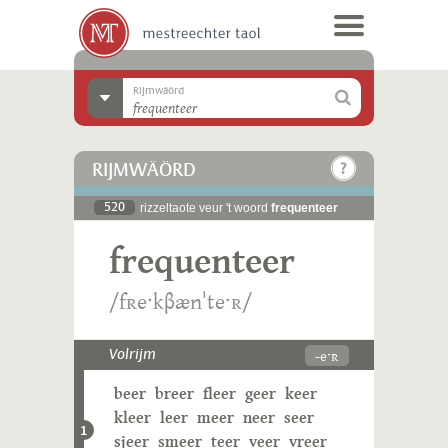
Rijmwäörd
RIJMWÄÖRD
520
rizzeltaote veur 't woord
frequenteer
frequenteer
/fʀeˑkβænˈteˑʀ/
-eˑʀ
Volrijm
beer
breer
fleer
geer
keer
kleer
leer
meer
neer
seer
1
sjeer
smeer
teer
veer
vreer