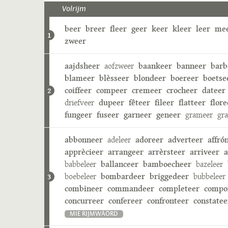
Volrijm
beer
breer
fleer
geer
keer
kleer
leer
me
1
zweer
aajdsheer
aofzweer
baankeer
banneer
barb
blameer
blèsseer
blondeer
boereer
boetse
coiffeer
compeer
cremeer
crocheer
dateer
2
driefveer
dupeer
fêteer
fileer
flatteer
flore
fungeer
fuseer
garneer
geneer
grameer
gr
abbonneer
adeleer
adoreer
adverteer
affró
apprècieer
arrangeer
arrèrsteer
arriveer
a
babbeleer
ballanceer
bamboecheer
bazeleer
boebeleer
bombardeer
briggedeer
bubbeleer
3
combineer
commandeer
completeer
compo
concurreer
confereer
confronteer
constatee
MIE RIJMWÄÖRD