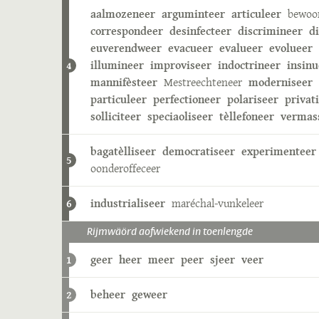
aalmozeneer
arguminteer
articuleer
bewoo
correspondeer
desinfecteer
discrimineer
d
euverendweer
evacueer
evalueer
evolueer
illumineer
improviseer
indoctrineer
insinu
4
mannifèsteer
Mestreechteneer
moderniseer
particuleer
perfectioneer
polariseer
privat
solliciteer
speciaoliseer
tèllefoneer
vermas
bagatèlliseer
democratiseer
experimenteer
5
oonderoffeceer
industrialiseer
maréchal-vunkeleer
6
Rijmwäörd aofwiekend in toenlengde
geer
heer
meer
peer
sjeer
veer
1
beheer
geweer
2