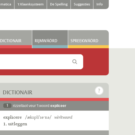
matica
't Klaanksysteem
De Spelling
Suggesties
Info
DICTIONAIR
RIJMWÄÖRD
SPREEKWÄÖRD
DICTIONAIR
1
rizzeltaot veur 't woord
expliceer
explicere
/ækspliˈseˑʀə/
wèrkwoord
1. uitleggen