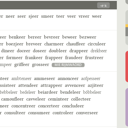
-eˑʀ
er
neer
seer
sjeer
smeer
teer
veer
vreer
weer
eer
benkeer
bereer
bevreer
beweer
bezweer
er
boezjeer
breveer
charmeer
chauffeer
circuleer
dineer
doceer
doseer
doubleer
drappeer
drekbeer
er
formeer
frankeer
frappeer
fraudeer
frustreer
ampeer
griffeer
grosseer
MIE RIJMWÄÖRD
nteer
ambteneer
ammeseer
annonceer
aofpesseer
ssisteer
attendeer
attrappeer
avvenceer
azjiteer
bebbeleer
bedeleer
beiardeer
bendeleer
bóbbeleer
camoufleer
cavveleer
ceminteer
collecteer
neer
concentreer
concerteer
concludeer
r
consulteer
consumeer
controleer
converseer