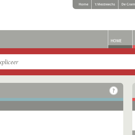
Home
't Mestreechs
De Gram
HOME