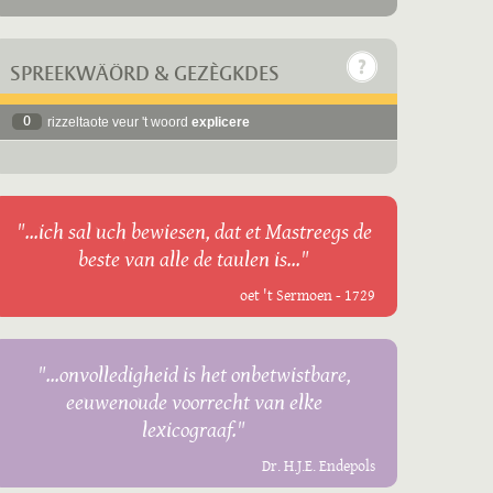
SPREEKWÄÖRD & GEZÈGKDES
0
rizzeltaote veur 't woord
explicere
"...ich sal uch bewiesen, dat et Mastreegs de
beste van alle de taulen is..."
oet 't Sermoen - 1729
"...onvolledigheid is het onbetwistbare,
eeuwenoude voorrecht van elke
lexicograaf."
Dr. H.J.E. Endepols