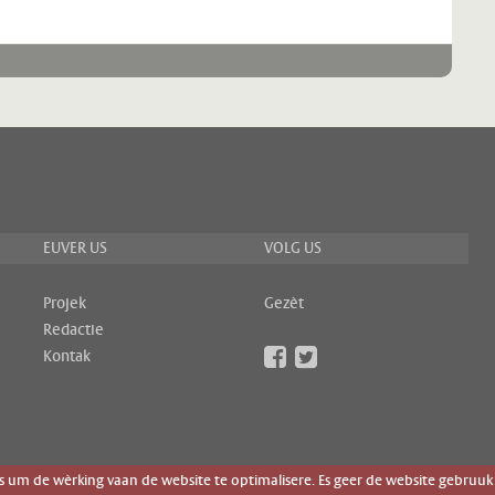
EUVER US
VOLG US
Projek
Gezèt
Redactie
Kontak
um de wèrking vaan de website te optimalisere. Es geer de website gebruuk 