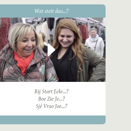
Wat steit dao...?
Rij Start Eele...?
Boe Zie Je...?
Sjé Vrao Joe...?