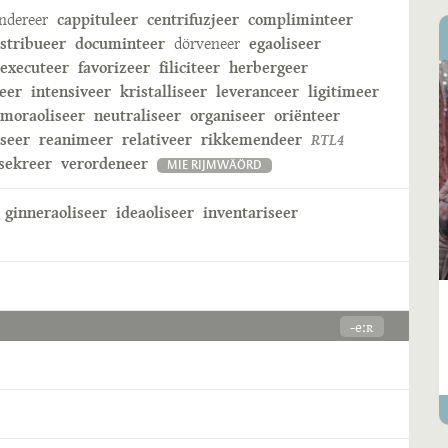
ndereer
cappituleer
centrifuzjeer
compliminteer
istribueer
documinteer
dörveneer
egaoliseer
executeer
favorizeer
filiciteer
herbergeer
eer
intensiveer
kristalliseer
leveranceer
ligitimeer
moraoliseer
neutraliseer
organiseer
oriënteer
iseer
reanimeer
relativeer
rikkemendeer
RTL4
sekreer
verordeneer
MIE RIJMWÄÖRD
ginneraoliseer
ideaoliseer
inventariseer
-eːʀ