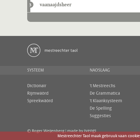
vaanaajdsheer
3
SYSTEEM
NAOSLAAG
Dictionair
't Mestreechs
Rijmwäörd
De Grammatica
Spreekwäörd
't Klaanksysteem
De Spelling
Suggesties
ivengi
© Roger Weijenberg | made by
Mestreechter Taol maak gebruuk vaan cookies 