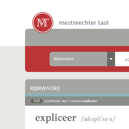
Rijmwäörd
RIJMWÄÖRD
520
rizzeltaote veur 't woord
expliceer
expliceer
/ækspliˈseˑʀ/