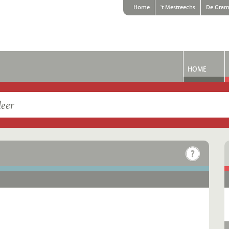
Home
't Mestreechs
De Gram
HOME