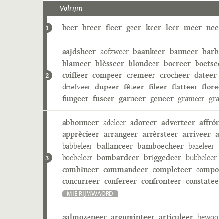
Volrijm
beer
breer
fleer
geer
keer
leer
meer
nee
1
aajdsheer
aofzweer
baankeer
banneer
barb
blameer
blèsseer
blondeer
boereer
boetse
coiffeer
compeer
cremeer
crocheer
dateer
2
driefveer
dupeer
fêteer
fileer
flatteer
flore
fungeer
fuseer
garneer
geneer
grameer
gr
abbonneer
adeleer
adoreer
adverteer
affró
apprècieer
arrangeer
arrèrsteer
arriveer
a
babbeleer
ballanceer
bamboecheer
bazeleer
boebeleer
bombardeer
briggedeer
bubbeleer
3
combineer
commandeer
completeer
compo
concurreer
confereer
confronteer
constatee
MIE RIJMWÄÖRD
aalmozeneer
arguminteer
articuleer
bewoo