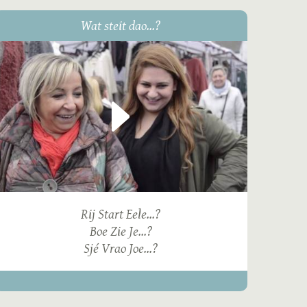
Wat steit dao...?
Rij Start Eele...?
Boe Zie Je...?
Sjé Vrao Joe...?