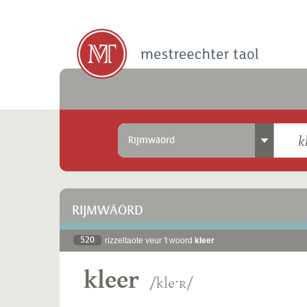
Rijmwäörd
RIJMWÄÖRD
520
rizzeltaote veur 't woord
kleer
kleer
/kleˑʀ/