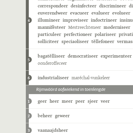
correspondeer
desinfecteer
discrimineer
d
euverendweer
evacueer
evalueer
evolueer
illumineer
improviseer
indoctrineer
insinu
4
mannifèsteer
Mestreechteneer
moderniseer
particuleer
perfectioneer
polariseer
privat
solliciteer
speciaoliseer
tèllefoneer
vermas
bagatèlliseer
democratiseer
experimenteer
5
oonderoffeceer
industrialiseer
maréchal-vunkeleer
6
Rijmwäörd aofwiekend in toenlengde
geer
heer
meer
peer
sjeer
veer
1
beheer
geweer
2
vaanaajdsheer
3