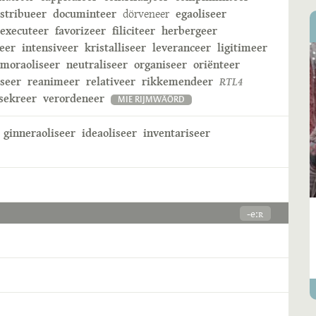
istribueer
documinteer
dörveneer
egaoliseer
executeer
favorizeer
filiciteer
herbergeer
eer
intensiveer
kristalliseer
leveranceer
ligitimeer
moraoliseer
neutraliseer
organiseer
oriënteer
iseer
reanimeer
relativeer
rikkemendeer
RTL4
sekreer
verordeneer
MIE RIJMWÄÖRD
ginneraoliseer
ideaoliseer
inventariseer
-eːʀ