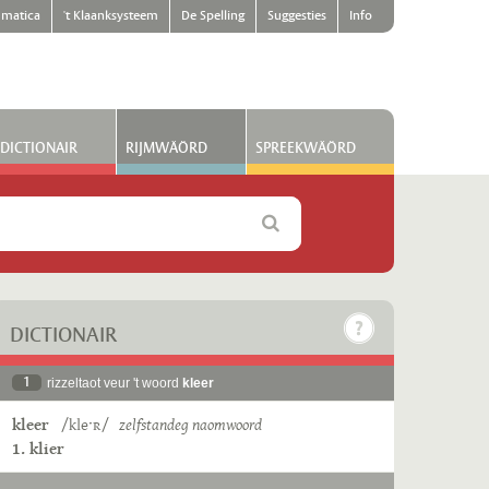
matica
't Klaanksysteem
De Spelling
Suggesties
Info
DICTIONAIR
RIJMWÄÖRD
SPREEKWÄÖRD
DICTIONAIR
1
rizzeltaot veur 't woord
kleer
kleer
/kleˑʀ/
zelfstandeg naomwoord
1. klier