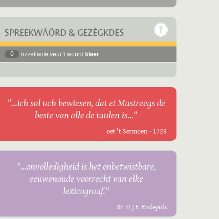
SPREEKWÄÖRD & GEZÈGKDES
0
rizzeltaote veur 't woord
kleer
"...ich sal uch bewiesen, dat et Mastreegs de
beste van alle de taulen is..."
oet 't Sermoen - 1729
"...onvolledigheid is het onbetwistbare,
eeuwenoude voorrecht van elke
lexicograaf."
Dr. H.J.E. Endepols