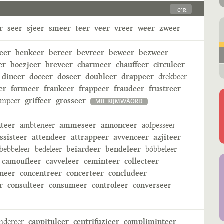
-eˑʀ
r
seer
sjeer
smeer
teer
veer
vreer
weer
zweer
eer
benkeer
bereer
bevreer
beweer
bezweer
er
boezjeer
breveer
charmeer
chauffeer
circuleer
dineer
doceer
doseer
doubleer
drappeer
drekbeer
er
formeer
frankeer
frappeer
fraudeer
frustreer
ampeer
griffeer
grosseer
MIE RIJMWÄÖRD
nteer
ambteneer
ammeseer
annonceer
aofpesseer
ssisteer
attendeer
attrappeer
avvenceer
azjiteer
bebbeleer
bedeleer
beiardeer
bendeleer
bóbbeleer
camoufleer
cavveleer
ceminteer
collecteer
neer
concentreer
concerteer
concludeer
r
consulteer
consumeer
controleer
converseer
ndereer
cappituleer
centrifuzjeer
compliminteer